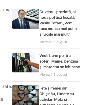
reajma
Guvernul prezintă joi
noua politică fiscală.
Vasile Tofan: „Vom
taxa munca mai puțin
și viciile mai mult”
Miercuri, 5 august
Vești bune pentru
șoferi! Mâine, benzina
și motorina se ieftinesc
Miercuri, 5 august
lizate.
Fete și femei din
Chișinău, filmate cu
și
ochelari Meta și