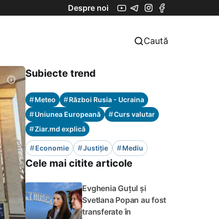
Despre noi
Caută
Subiecte trend
#
#
Meteo
Război Rusia - Ucraina
#
#
Uniunea Europeană
Curs valutar
#
Ziar.md explică
#
#
#
Economie
Justiție
Mediu
Cele mai citite articole
Evghenia Guțul și
Svetlana Popan au fost
transferate în