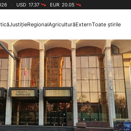
2026
USD
17.37
EUR
20.05
itică
Justiție
Regional
Agricultură
Extern
Toate știrile