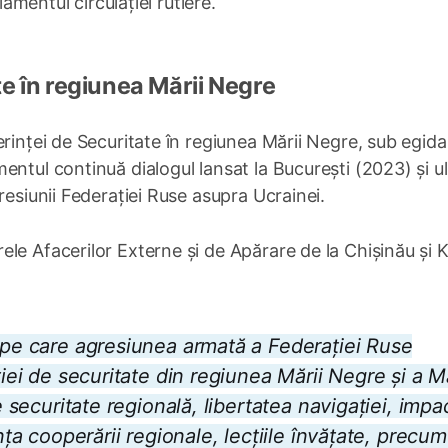
lamentul circulației rutiere.
e în regiunea Mării Negre
rinței de Securitate în regiunea Mării Negre, sub egida
ntul continuă dialogul lansat la București (2023) și ul
resiunii Federației Ruse asupra Ucrainei.
le Afacerilor Externe și de Apărare de la Chișinău și K
v pe care agresiunea armată a Federației Ruse
ției de securitate din regiunea Mării Negre și a Mă
e securitate regională, libertatea navigației, impa
nța cooperării regionale, lecțiile învățate, precum