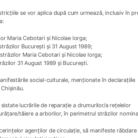
estricțiile se vor aplica după cum urmează, inclusiv în p
a:
lor Maria Cebotari și Nicolae Iorga;
străzilor București și 31 August 1989;
străzilor Maria Cebotari și Nicolae Iorga;
trăzilor 31 August 1989 și București.
anifestările social-culturale, menționate în declarațiile
 Chișinău.
istate lucrările de reparație a drumurilor/a rețelelor
rățare/tăiere a arborilor, în perimetrul străzilor nomina
rințelor agenților de circulație, să manifeste răbdare 