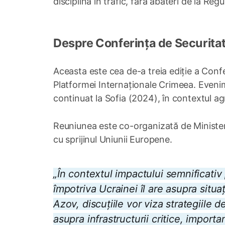
disciplină în trafic, fără abateri de la Regu
Despre Conferința de Securitat
Aceasta este cea de-a treia ediție a Confe
Platformei Internaționale Crimeea. Evenime
continuat la Sofia (2024), în contextul ag
Reuniunea este co-organizată de Ministere
cu sprijinul Uniunii Europene.
„În contextul impactului semnificati
împotriva Ucrainei îl are asupra situa
Azov, discuțiile vor viza strategiile d
asupra infrastructurii critice, importa