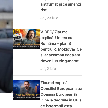
antifumat și ce amenzi
riști
Joi, 23 iulie
VIDEO/ Ziar.md
explică: Unirea cu
România – plan B
pentru R. Moldova? Ce
s-ar schimba dacă am
deveni un singur stat
Joi, 2 iulie
Ziar.md explică:
Consiliul European sau
Comisia Europeană?
Cine ia deciziile în UE și
ce înseamnă asta