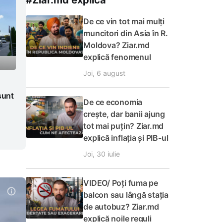
#Ziar.md explică
De ce vin tot mai mulți
muncitori din Asia în R.
Moldova? Ziar.md
explică fenomenul
Joi, 6 august
sunt
De ce economia
crește, dar banii ajung
tot mai puțin? Ziar.md
explică inflația și PIB-ul
Joi, 30 iulie
VIDEO/ Poți fuma pe
balcon sau lângă stația
de autobuz? Ziar.md
explică noile reguli