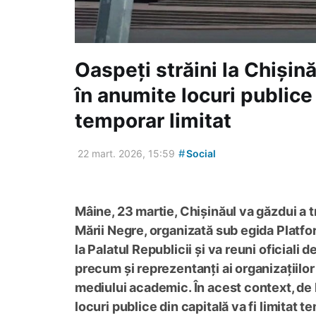
Oaspeți străini la Chișin
în anumite locuri publice 
temporar limitat
#
22 mart. 2026, 15:59
Social
Mâine, 23 martie, Chișinăul va găzdui a t
Mării Negre, organizată sub egida Platf
la Palatul Republicii și va reuni oficiali 
precum și reprezentanți ai organizațiilor i
mediului academic. În acest context, de 
locuri publice din capitală va fi limitat t