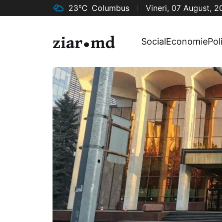
23°C
Columbus
Vineri, 07 August, 
Social
Economie
Pol