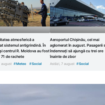
litatea atmosferică a
Aeroportul Chișinău, cel mai
at sistemul antigrindină. În
aglomerat în august. Pasagerii 
și centrul R. Moldova au fost
îndemnați să ajungă cu trei ore
 71 de rachete
înainte de zbor
#
#
#
7 august
Meteo
Social
Astăzi, 7 august
Social