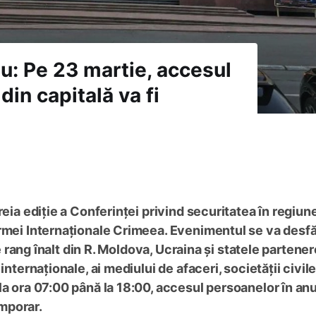
ău: Pe 23 martie, accesul
din capitală va fi
reia ediție a Conferinței privind securitatea în regiun
ormei Internaționale Crimeea. Evenimentul se va desf
de rang înalt din R. Moldova, Ucraina și statele partener
nternaționale, ai mediului de afaceri, societății civile
la ora 07:00 până la 18:00, accesul persoanelor în an
emporar.