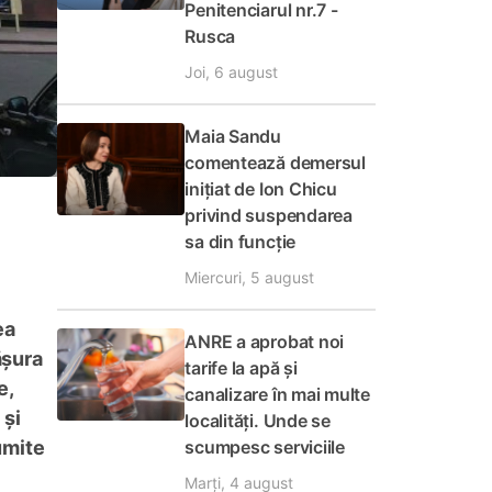
Penitenciarul nr.7 -
Rusca
Joi, 6 august
Maia Sandu
comentează demersul
inițiat de Ion Chicu
privind suspendarea
sa din funcție
Miercuri, 5 august
ea
ANRE a aprobat noi
ășura
tarife la apă și
e,
canalizare în mai multe
 și
localități. Unde se
scumpesc serviciile
umite
Marți, 4 august