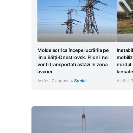
Moldelectrica începe lucrările pe
Instabi
linia Bălți-Dnestrovsk. Pilonii noi
mobiliz
vor fi transportați astăzi în zona
nordul 
avariei
lansate
#
Astăzi, 7 august
Social
Astăzi, 