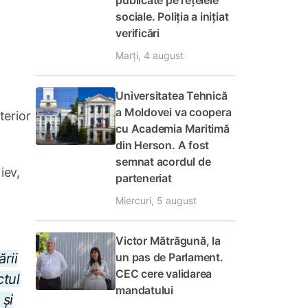
publicate pe rețelele
sociale. Poliția a inițiat
verificări
Marți, 4 august
Universitatea Tehnică
a Moldovei va coopera
terior
cu Academia Maritimă
din Herson. A fost
semnat acordul de
iev,
parteneriat
Miercuri, 5 august
Victor Mătrăgună, la
un pas de Parlament.
rii
CEC cere validarea
ctul
mandatului
 și