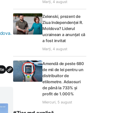
Marți, 4 august
Zelenski, prezent de
Ziua Independenței R.
Moldova? Liderul
ldova.
ucrainean a anunțat că
a fost invitat
Marți, 4 august
Amendă de peste 680
te
de mii de lei pentru un
distribuitor de
etilometre. Adaosuri
de până la 733% și
profit de 1.000%
Miercuri, 5 august