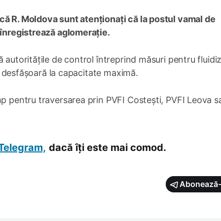
că R. Moldova sunt atenționați că la postul vamal de
 înregistrează aglomerație.
 autoritățile de control întreprind măsuri pentru fluidi
 se desfășoară la capacitate maximă.
mp pentru traversarea prin PVFI Costești, PVFI Leova s
Telegram,
dacă îți este mai comod.
Abonează-