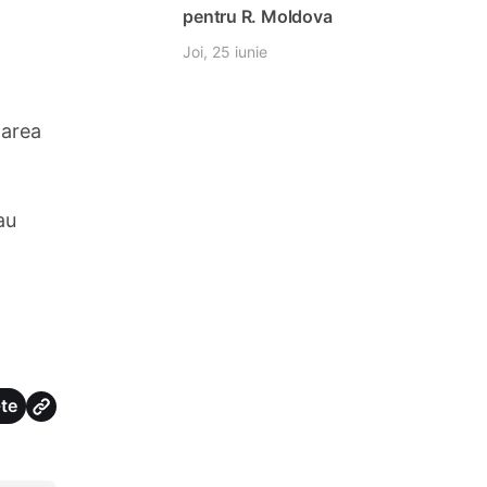
pentru R. Moldova
Joi, 25 iunie
zarea
au
te