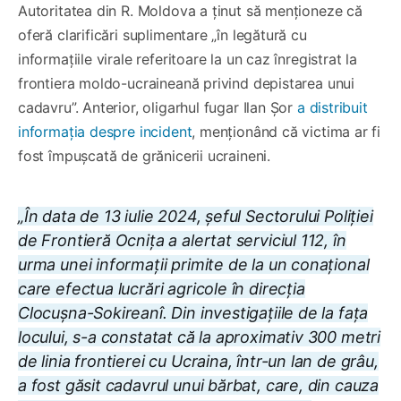
Autoritatea din R. Moldova a ținut să menționeze că
oferă clarificări suplimentare „în legătură cu
informațiile virale referitoare la un caz înregistrat la
frontiera moldo-ucraineană privind depistarea unui
cadavru”. Anterior, oligarhul fugar Ilan Șor
a distribuit
informația despre incident
, menționând că victima ar fi
fost împușcată de grănicerii ucraineni.
„În data de 13 iulie 2024, șeful Sectorului Poliției
de Frontieră Ocnița a alertat serviciul 112, în
urma unei informații primite de la un conațional
care efectua lucrări agricole în direcția
Clocușna-Sokireanî. Din investigațiile de la fața
locului, s-a constatat că la aproximativ 300 metri
de linia frontierei cu Ucraina, într-un lan de grâu,
a fost găsit cadavrul unui bărbat, care, din cauza