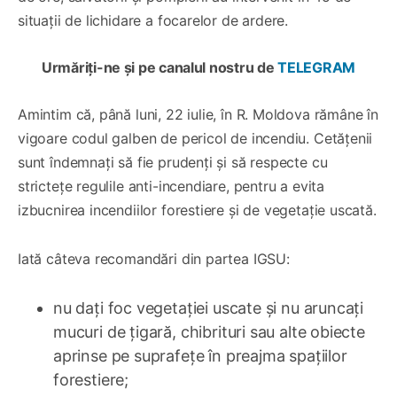
situații de lichidare a focarelor de ardere.
Urmăriți-ne și pe canalul nostru de
TELEGRAM
Amintim că, până luni, 22 iulie, în R. Moldova rămâne în
vigoare codul galben de pericol de incendiu. Cetățenii
sunt îndemnați să fie prudenți și să respecte cu
strictețe regulile anti-incendiare, pentru a evita
izbucnirea incendiilor forestiere și de vegetație uscată.
Iată câteva recomandări din partea IGSU:
nu dați foc vegetației uscate și nu aruncați
mucuri de țigară, chibrituri sau alte obiecte
aprinse pe suprafețe în preajma spațiilor
forestiere;