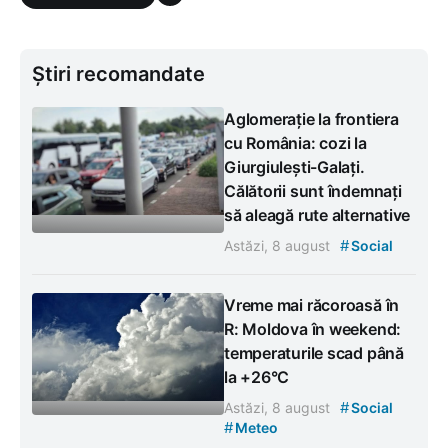
Știri recomandate
Aglomerație la frontiera
cu România: cozi la
Giurgiulești-Galați.
Călătorii sunt îndemnați
să aleagă rute alternative
#
Astăzi, 8 august
Social
Vreme mai răcoroasă în
R: Moldova în weekend:
temperaturile scad până
la +26°C
#
Astăzi, 8 august
Social
#
Meteo