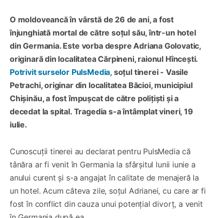
O moldoveancă în vârstă de 26 de ani, a fost
înjunghiată mortal de către soțul său, într-un hotel
din Germania. Este vorba despre Adriana Golovatic,
originară din localitatea Cărpineni, raionul Hîncești.
Potrivit surselor PulsMedia,
soțul tinerei - Vasile
Petrachi, originar din localitatea Băcioi, municipiul
Chișinău, a fost împușcat de către polițiști și a
decedat la spital. Tragedia s-a întâmplat vineri, 19
iulie.
Cunoscuții tinerei au declarat pentru PulsMedia că
tânăra ar fi venit în Germania la sfârșitul lunii iunie a
anului curent și s-a angajat în calitate de menajeră la
un hotel. Acum câteva zile, soțul Adrianei, cu care ar fi
fost în conflict din cauza unui potențial divorț, a venit
în Germania după ea.