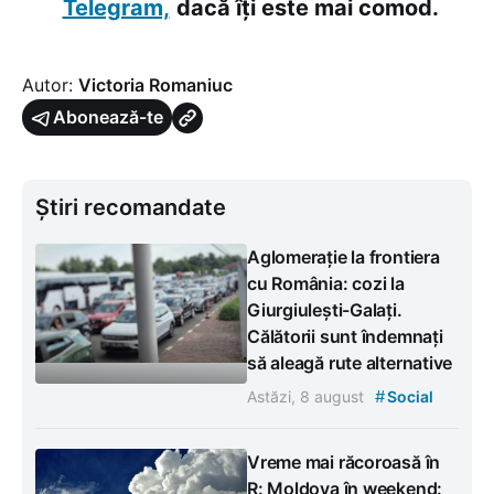
Telegram,
dacă îți este mai comod.
Autor:
Victoria Romaniuc
Abonează-te
Știri recomandate
Aglomerație la frontiera
cu România: cozi la
Giurgiulești-Galați.
Călătorii sunt îndemnați
să aleagă rute alternative
#
Astăzi, 8 august
Social
Vreme mai răcoroasă în
R: Moldova în weekend: