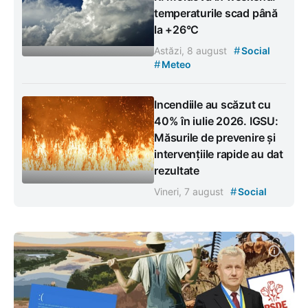
temperaturile scad până
la +26°C
#
Astăzi, 8 august
Social
#
Meteo
Incendiile au scăzut cu
40% în iulie 2026. IGSU:
Măsurile de prevenire și
intervențiile rapide au dat
rezultate
#
Vineri, 7 august
Social