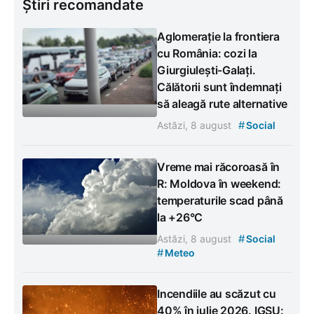
Știri recomandate
Aglomerație la frontiera
cu România: cozi la
Giurgiulești-Galați.
Călătorii sunt îndemnați
să aleagă rute alternative
#
Astăzi, 8 august
Social
Vreme mai răcoroasă în
R: Moldova în weekend:
temperaturile scad până
la +26°C
#
Astăzi, 8 august
Social
#
Meteo
Incendiile au scăzut cu
40% în iulie 2026. IGSU: