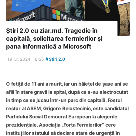
Știri 2.0 cu ziar.md. Tragedie în
capitală, solicitarea fermierilor și
pana informatică a Microsoft
#
19 iul. 2024, 18:25
Știri 2.0
O fetiță de 11 ani a murit, iar un băiețel de șase ani se
află în stare gravă la spital, după ce s-au electrocutat
în timp ce se jucau într-un parc din capitală. Fostul
rector al ASEM, Grigore Belostecinic, este candidatul
Partidului Social Democrat European la alegerile
prezidențiale. Asociația „Forța Fermierilor” cere
instituțiilor statului să declare stare de urgență în