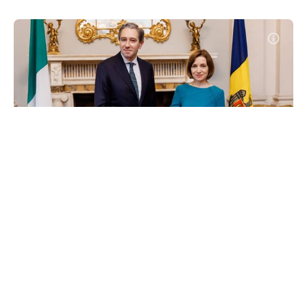
Când vor fi recunoscute permisele
moldovenești în Irlanda? Maia
Sandu: „Subiect important pentru
diasporă”
#
19 iul. 2024, 17:55
Social
R. Moldova și Irlanda au convenit să avanseze în