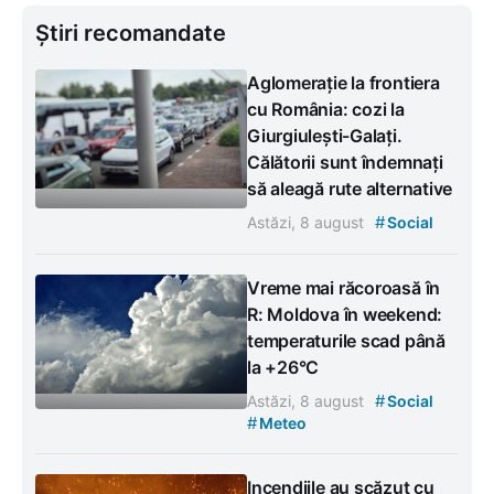
Știri recomandate
Aglomerație la frontiera
cu România: cozi la
Giurgiulești-Galați.
Călătorii sunt îndemnați
să aleagă rute alternative
#
Astăzi, 8 august
Social
Vreme mai răcoroasă în
R: Moldova în weekend:
temperaturile scad până
la +26°C
#
Astăzi, 8 august
Social
#
Meteo
Incendiile au scăzut cu