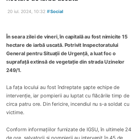
#
20 iul. 2024, 10:32
Social
În seara zilei de vineri, în capitală au fost nimicite 15
hectare de iarbă uscată. Potrivit Inspectoratului
General pentru Situații de Urgență, a luat foc o
suprafață extinsă de vegetație din strada Uzinelor
249/1.
La fața locului au fost îndreptate șapte echipe de
intervenție, iar pompierii au luptat cu flăcările timp de
circa patru ore. Din fericire, incendiul nu s-a soldat cu
victime.
Conform informațiilor furnizate de IGSU, în ultimele 24
de ore, salvatorii și pompierii au intervenit în 45 de