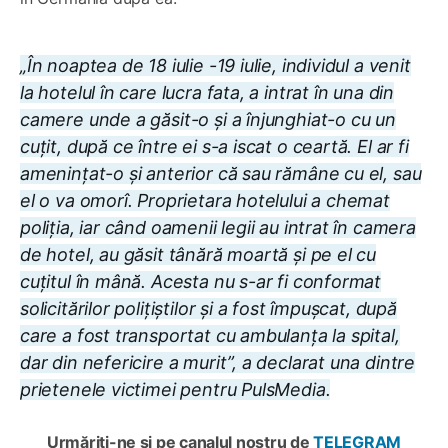
„În noaptea de 18 iulie -19 iulie, individul a venit
la hotelul în care lucra fata, a intrat în una din
camere unde a găsit-o și a înjunghiat-o cu un
cuțit, după ce între ei s-a iscat o ceartă. El ar fi
amenințat-o și anterior că sau rămâne cu el, sau
el o va omorî. Proprietara hotelului a chemat
poliția, iar când oamenii legii au intrat în camera
de hotel, au găsit tânără moartă și pe el cu
cuțitul în mână. Acesta nu s-ar fi conformat
solicitărilor polițiștilor și a fost împușcat, după
care a fost transportat cu ambulanța la spital,
dar din nefericire a murit”, a declarat una dintre
prietenele victimei pentru PulsMedia.
Urmăriți-ne și pe canalul nostru de
TELEGRAM