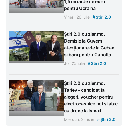
1,5 miliarde de euro
pentru Ucraina
#
Vineri, 26 iulie
Știri 2.0
Știri 2.0 cu ziar.md.
Demisie la Guvern,
atenționare de la Ceban
și bani pentru Cubolta
#
Joi, 25 iulie
Știri 2.0
Știri 2.0 cu ziar.md.
Tarlev - candidat la
alegeri, voucher pentru
electrocasnice noi și atac
cu drone la Ismail
#
Miercuri, 24 iulie
Știri 2.0