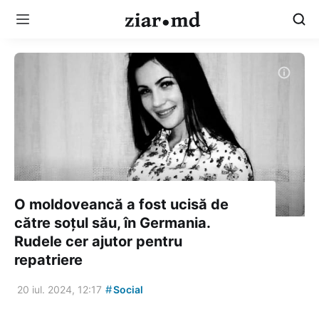
O moldoveancă a fost ucisă de
către soțul său, în Germania.
Rudele cer ajutor pentru
repatriere
#
20 iul. 2024, 12:17
Social