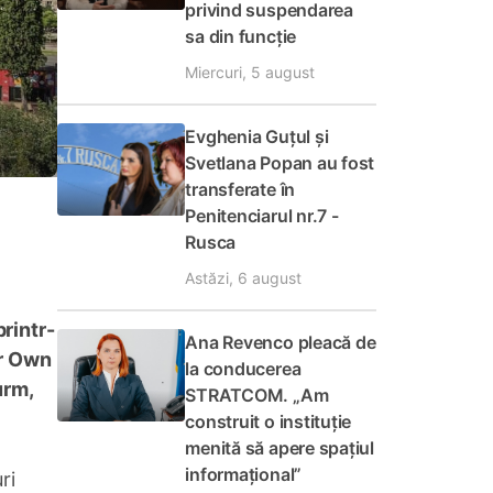
privind suspendarea
sa din funcție
Miercuri, 5 august
Evghenia Guțul și
Svetlana Popan au fost
transferate în
Penitenciarul nr.7 -
Rusca
Astăzi, 6 august
rintr-
Ana Revenco pleacă de
ur Own
la conducerea
urm,
STRATCOM. „Am
construit o instituție
menită să apere spațiul
informațional”
ri