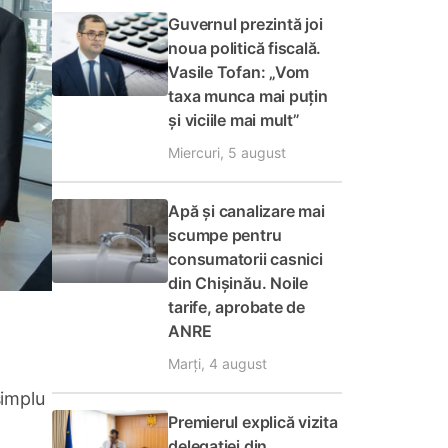
Guvernul prezintă joi
noua politică fiscală.
Vasile Tofan: „Vom
taxa munca mai puțin
și viciile mai mult”
Miercuri, 5 august
Apă și canalizare mai
scumpe pentru
consumatorii casnici
din Chișinău. Noile
tarife, aprobate de
ANRE
Marți, 4 august
simplu
Premierul explică vizita
delegației din