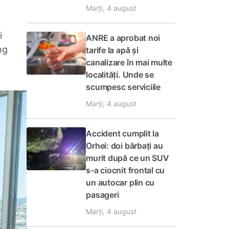
Marți, 4 august
i
ANRE a aprobat noi
ng
tarife la apă și
canalizare în mai multe
localități. Unde se
scumpesc serviciile
Marți, 4 august
Accident cumplit la
Orhei: doi bărbați au
murit după ce un SUV
s-a ciocnit frontal cu
un autocar plin cu
pasageri
Marți, 4 august