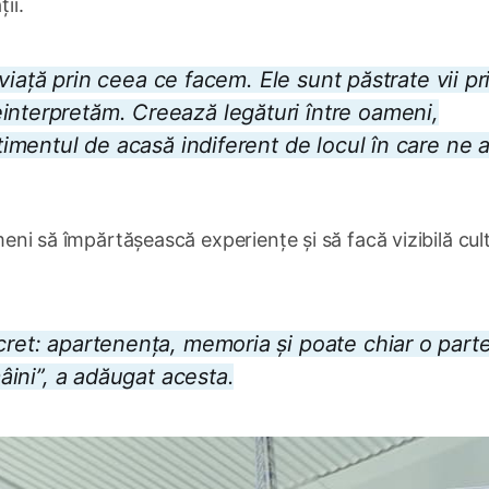
ii.
d viață prin ceea ce facem. Ele sunt păstrate vii pr
interpretăm. Creează legături între oameni,
ntimentul de acasă indiferent de locul în care ne a
ameni să împărtășească experiențe și să facă vizibilă cul
cret: apartenența, memoria și poate chiar o part
mâini”, a adăugat acesta.