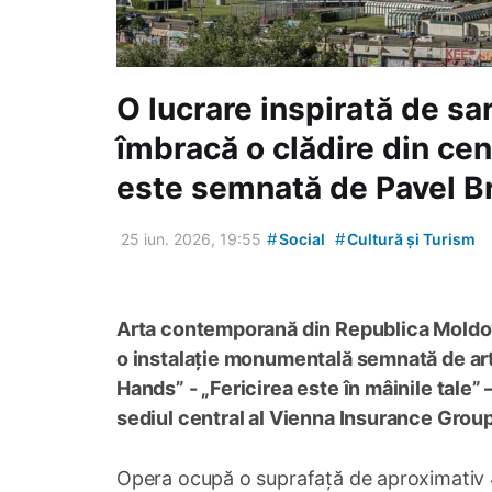
O lucrare inspirată de s
îmbracă o clădire din cent
este semnată de Pavel Br
#
#
25 iun. 2026, 19:55
Social
Cultură și Turism
Arta contemporană din Republica Moldova
o instalație monumentală semnată de arti
Hands” - „Fericirea este în mâinile tale” 
sediul central al Vienna Insurance Group
Opera ocupă o suprafață de aproximativ 4.