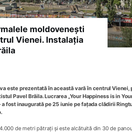
armalele moldovenești
rul Vienei. Instalația
ăila
 este prezentată în această vară în centrul Vienei, p
stul Pavel Brăila. Lucrarea „Your Happiness is in Yo
– a fost inaugurată pe 25 iunie pe fațada clădirii Ringt
.
000 de metri pătrați și este alcătuită din 30 de panou