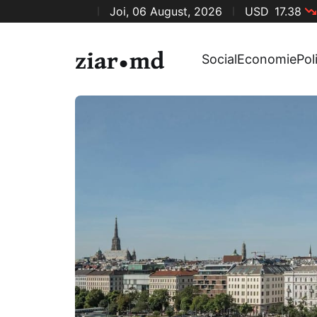
Joi, 06 August, 2026
USD
17.38
Social
Economie
Pol