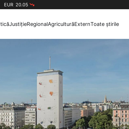
EUR
20.05
itică
Justiție
Regional
Agricultură
Extern
Toate știrile