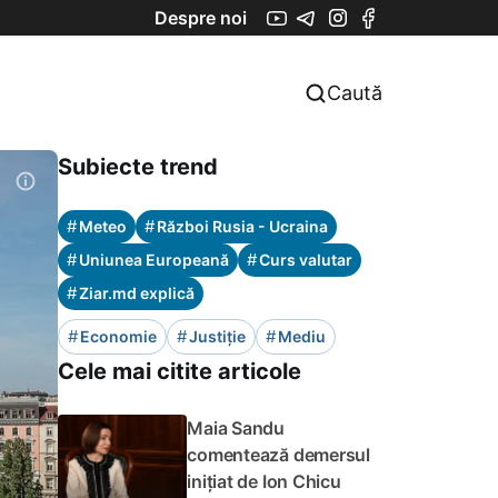
Despre noi
Caută
Subiecte trend
#
#
Meteo
Război Rusia - Ucraina
#
#
Uniunea Europeană
Curs valutar
#
Ziar.md explică
#
#
#
Economie
Justiție
Mediu
Cele mai citite articole
Maia Sandu
comentează demersul
inițiat de Ion Chicu