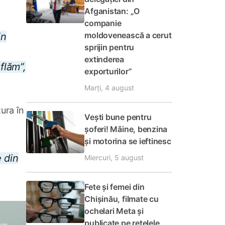
Afganistan: „O
companie
moldovenească a cerut
in
sprijin pentru
extinderea
flăm”,
exporturilor”
Marți, 4 august
tura în
Vești bune pentru
șoferi! Mâine, benzina
și motorina se ieftinesc
e din
Miercuri, 5 august
Fete și femei din
Chișinău, filmate cu
ochelari Meta și
publicate pe rețelele