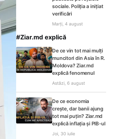
sociale. Poliția a inițiat
verificări
Marți, 4 august
#Ziar.md explică
De ce vin tot mai mulți
muncitori din Asia în R.
Moldova? Ziar.md
explică fenomenul
Astăzi, 6 august
De ce economia
crește, dar banii ajung
tot mai puțin? Ziar.md
explică inflația și PIB-ul
Joi, 30 iulie