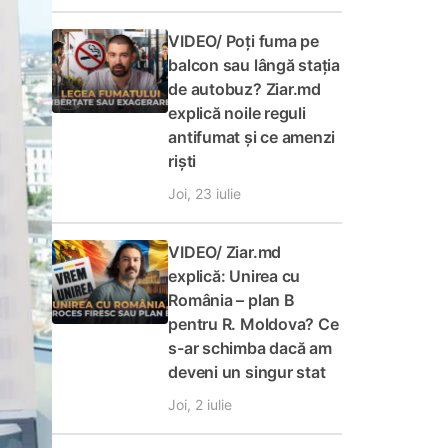
VIDEO/ Poți fuma pe
balcon sau lângă stația
de autobuz? Ziar.md
explică noile reguli
antifumat și ce amenzi
riști
Joi, 23 iulie
VIDEO/ Ziar.md
explică: Unirea cu
România – plan B
pentru R. Moldova? Ce
s-ar schimba dacă am
deveni un singur stat
Joi, 2 iulie