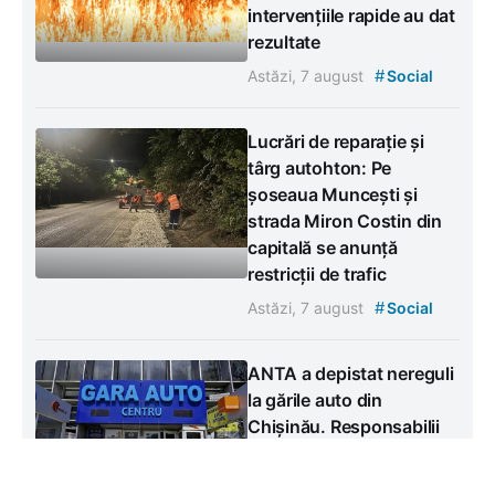
intervențiile rapide au dat
rezultate
#
Astăzi, 7 august
Social
Lucrări de reparație și
târg autohton: Pe
șoseaua Muncești și
strada Miron Costin din
capitală se anunță
restricții de trafic
#
Astăzi, 7 august
Social
ANTA a depistat nereguli
la gările auto din
Chișinău. Responsabilii
au fost amendați
#
Astăzi, 7 august
Social