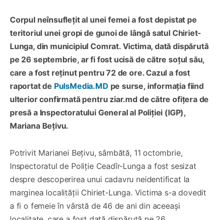
Corpul neînsuflețit al unei femei a fost depistat pe
teritoriul unei gropi de gunoi de lângă satul Chiriet-
Lunga, din municipiul Comrat. Victima, dată dispărută
pe 26 septembrie, ar fi fost ucisă de către soțul său,
care a fost reținut pentru 72 de ore. Cazul a fost
raportat de
PulsMedia.MD
pe surse, informația fiind
ulterior confirmată pentru ziar.md de către ofițera de
presă a Inspectoratului General al Poliției (IGP),
Mariana Bețivu.
Potrivit Marianei Bețivu, sâmbătă, 11 octombrie,
Inspectoratul de Poliție Ceadîr-Lunga a fost sesizat
despre descoperirea unui cadavru neidentificat la
marginea localității Chiriet-Lunga. Victima s-a dovedit
a fi o femeie în vârstă de 46 de ani din aceeași
localitate, care a fost dată dispărută pe 26