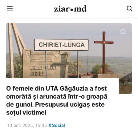
O femeie din UTA Găgăuzia a fost
omorâtă și aruncată într-o groapă
de gunoi. Presupusul ucigaș este
soțul victimei
#
13 oct. 2025, 15:35
Social