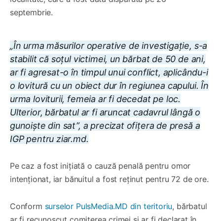
septembrie.
„În urma măsurilor operative de investigație, s-a
stabilit că soțul victimei, un bărbat de 50 de ani,
ar fi agresat-o în timpul unui conflict, aplicându-i
o lovitură cu un obiect dur în regiunea capului. În
urma loviturii, femeia ar fi decedat pe loc.
Ulterior, bărbatul ar fi aruncat cadavrul lângă o
gunoiște din sat”, a precizat ofițera de presă a
IGP pentru ziar.md.
Pe caz a fost inițiată o cauză penală pentru omor
intenționat, iar bănuitul a fost reținut pentru 72 de ore.
Conform
surselor PulsMedia.MD din teritoriu
, bărbatul
ar fi recunoscut comiterea crimei și ar fi declarat în