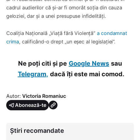
cadrul audierilor că și-ar fi omorât soția din cauza
geloziei, dar și a unei presupuse infidelități.
Coaliția Națională „Viață fără Violență”
a condamnat
crima
, calificând-o drept „un eșec al legislației”.
Ne poți citi și pe
Google News
sau
Telegram,
dacă îți este mai comod.
Autor:
Victoria Romaniuc
Abonează-te
Știri recomandate