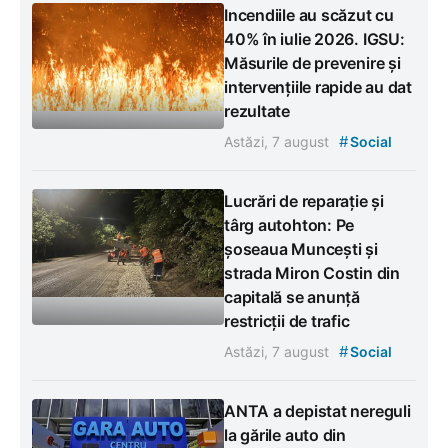
Incendiile au scăzut cu
40% în iulie 2026. IGSU:
Măsurile de prevenire și
intervențiile rapide au dat
rezultate
#
Astăzi, 7 august
Social
Lucrări de reparație și
târg autohton: Pe
șoseaua Muncești și
strada Miron Costin din
capitală se anunță
restricții de trafic
#
Astăzi, 7 august
Social
ANTA a depistat nereguli
la gările auto din