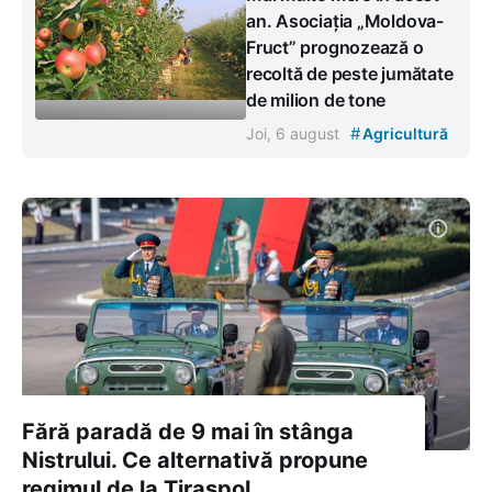
an. Asociația „Moldova-
Fruct” prognozează o
recoltă de peste jumătate
de milion de tone
#
Joi, 6 august
Agricultură
Fără paradă de 9 mai în stânga
Nistrului. Ce alternativă propune
regimul de la Tiraspol