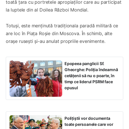
toată țara cu portretele apropiaţilor care au participat
la luptele din al Doilea Război Mondial.
Totuși, este menţinută tradiţionala paradă militară ce
are loc în Piaţa Roşie din Moscova. În schimb, alte
oraşe ruseşti şi-au anulat propriile evenimente.
Epopeea panglicii Sf.
Gheorghe: Poliția îndeamnă
cetățenii să nu o poarte, în
timp ce liderul PSRM face
opusul
Polițiștii vor documenta
toate persoanele care vor