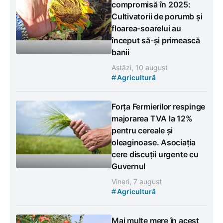
compromisă în 2025:
Cultivatorii de porumb și
floarea-soarelui au
început să-și primească
banii
Astăzi, 10 august
#
Agricultură
Forța Fermierilor respinge
majorarea TVA la 12%
pentru cereale și
oleaginoase. Asociația
cere discuții urgente cu
Guvernul
Vineri, 7 august
#
Agricultură
Mai multe mere în acest