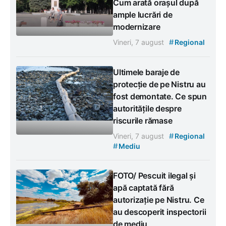
Cum arată orașul după
ample lucrări de
modernizare
#
Vineri, 7 august
Regional
Ultimele baraje de
protecție de pe Nistru au
fost demontate. Ce spun
autoritățile despre
riscurile rămase
#
Vineri, 7 august
Regional
#
Mediu
FOTO/ Pescuit ilegal și
apă captată fără
autorizație pe Nistru. Ce
au descoperit inspectorii
de mediu