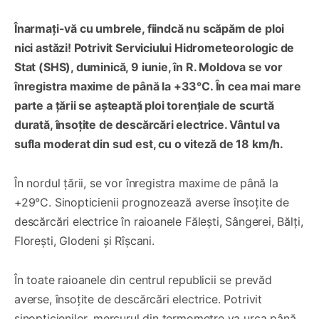
Înarmați-vă cu umbrele, fiindcă nu scăpăm de ploi
nici astăzi! Potrivit Serviciului Hidrometeorologic de
Stat (SHS), duminică, 9 iunie, în R. Moldova se vor
înregistra maxime de până la +33°C. În cea mai mare
parte a țării se așteaptă ploi torențiale de scurtă
durată, însoțite de descărcări electrice. Vântul va
sufla moderat din sud est, cu o viteză de 18 km/h.
În nordul țării, se vor înregistra maxime de până la
+29°C. Sinopticienii prognozează averse însoțite de
descărcări electrice în raioanele Fălești, Sângerei, Bălți,
Florești, Glodeni și Rîșcani.
În toate raioanele din centrul republicii se prevăd
averse, însoțite de descărcări electrice. Potrivit
sinopticienilor, mercurul din termometre va urca până