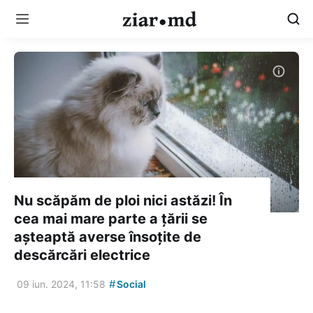
Nu scăpăm de ploi nici astăzi! În
cea mai mare parte a țării se
așteaptă averse însoțite de
descărcări electrice
#
09 iun. 2024, 11:58
Social