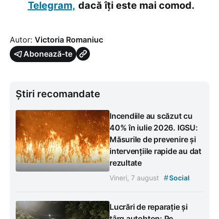
Telegram,
dacă îți este mai comod.
Autor:
Victoria Romaniuc
Abonează-te
Știri recomandate
Incendiile au scăzut cu
40% în iulie 2026. IGSU:
Măsurile de prevenire și
intervențiile rapide au dat
rezultate
#
Vineri, 7 august
Social
Lucrări de reparație și
târg autohton: Pe