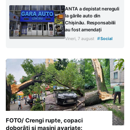
ANTA a depistat nereguli
la gările auto din
Chișinău. Responsabilii
au fost amendați
#
Vineri, 7 august
Social
FOTO/ Crengi rupte, copaci
doborâți și mașini avariate: