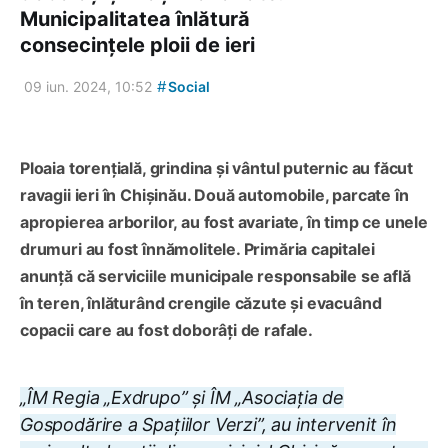
Municipalitatea înlătură
consecințele ploii de ieri
#
09 iun. 2024, 10:52
Social
Ploaia torențială, grindina și vântul puternic au făcut
ravagii ieri în Chișinău. Două automobile, parcate în
apropierea arborilor, au fost avariate, în timp ce unele
drumuri au fost înnămolitele. Primăria capitalei
anunță că serviciile municipale responsabile se află
în teren, înlăturând crengile căzute și evacuând
copacii care au fost doborâți de rafale.
„ÎM Regia „Exdrupo” și ÎM „Asociația de
Gospodărire a Spațiilor Verzi”, au intervenit în