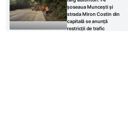
șoseaua Muncești și
strada Miron Costin din
capitală se anunță
restricții de trafic
#
Vineri, 7 august
Social
ANTA a depistat nereguli
la gările auto din
Chișinău. Responsabilii
au fost amendați
#
Vineri, 7 august
Social
Contacte