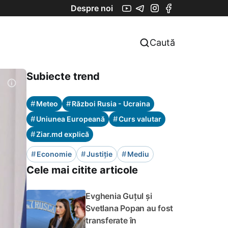
Despre noi
Caută
Subiecte trend
#
#
Meteo
Război Rusia - Ucraina
#
#
Uniunea Europeană
Curs valutar
#
Ziar.md explică
#
#
#
Economie
Justiție
Mediu
Cele mai citite articole
Evghenia Guțul și
Svetlana Popan au fost
transferate în