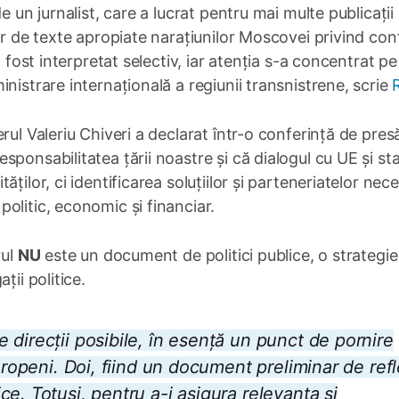
e un jurnalist, care a lucrat pentru mai multe publicații
or de texte apropiate narațiunilor Moscovei privind conf
a fost interpretat selectiv, iar atenția s-a concentrat pe
nistrare internațională a regiunii transnistrene, scrie
rul Valeriu Chiveri a declarat într-o conferință de pres
ponsabilitatea țării noastre și că dialogul cu UE și sta
ților, ci identificarea soluțiilor și parteneriatelor nec
olitic, economic și financiar.
rul
NU
este un document de politici publice, o strategie
ții politice.
direcții posibile, în esență un punct de pornire
uropeni. Doi, fiind un document preliminar de refle
e. Totuși, pentru a-i asigura relevanța și