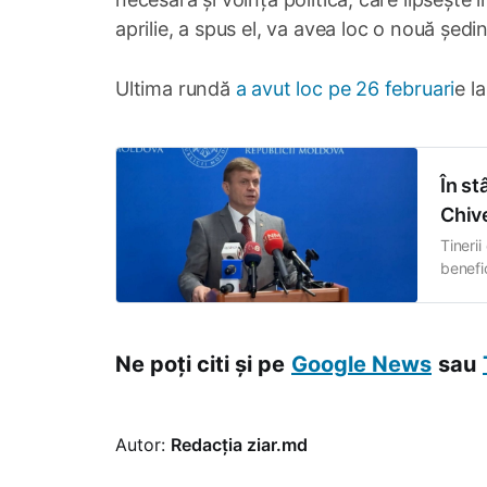
aprilie, a spus el, va avea loc o nouă ședinț
Ultima rundă
a avut loc pe 26 februari
e l
În st
Chive
Tinerii
benefic
declara
Radio 
școli 
Ne poți citi și pe
Google News
sau
Autor:
Redacția ziar.md