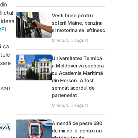
 din
lictul
Vești bune pentru
 ideea
șoferi! Mâine, benzina
RFI.
și motorina se ieftinesc
Miercuri, 5 august
ă că
tele
Universitatea Tehnică
esare
a Moldovei va coopera
cu Academia Maritimă
din Herson. A fost
semnat acordul de
 sau
parteneriat
Miercuri, 5 august
Amendă de peste 680
xii,
de mii de lei pentru un