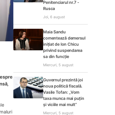
Penitenciarul nr.7 -
Rusca
Joi, 6 august
Maia Sandu
comentează demersul
inițiat de Ion Chicu
privind suspendarea
sa din funcție
Miercuri, 5 august
despre
Guvernul prezintă joi
însă,
noua politică fiscală.
Vasile Tofan: „Vom
taxa munca mai puțin
și viciile mai mult”
le
 maluri
Miercuri, 5 august