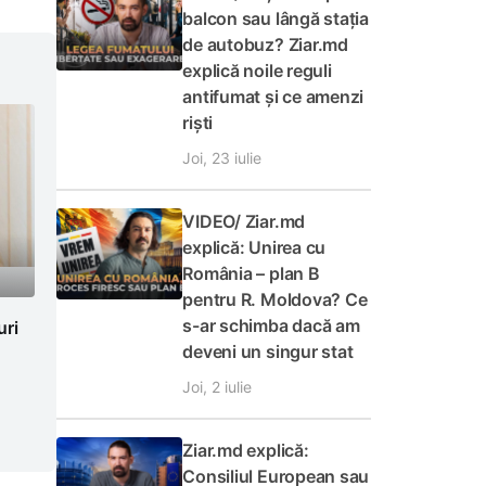
balcon sau lângă stația
de autobuz? Ziar.md
explică noile reguli
antifumat și ce amenzi
riști
Joi, 23 iulie
VIDEO/ Ziar.md
explică: Unirea cu
România – plan B
pentru R. Moldova? Ce
s-ar schimba dacă am
uri
deveni un singur stat
Joi, 2 iulie
Ziar.md explică:
Consiliul European sau