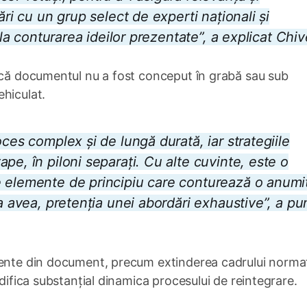
ări cu un grup select de experti naționali și
 la conturarea ideilor prezentate”, a explicat Chiv
s că documentul nu a fost conceput în grabă sau sub
hiculat.
ces complex și de lungă durată, iar strategiile
pe, în piloni separați. Cu alte cuvinte, este o
e elemente de principiu care conturează o anumi
 a avea, pretenția unei abordări exhaustive”, a pu
mente din document, precum extinderea cadrului norma
odifica substanțial dinamica procesului de reintegrare.