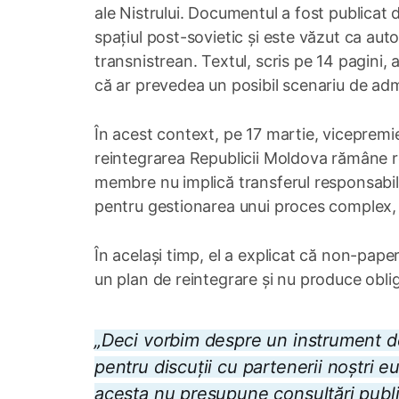
ale Nistrului. Documentul a fost publicat d
spațiul post-sovietic și este văzut ca aut
transnistrean. Textul, scris pe 14 pagini, 
că ar prevedea un posibil scenariu de admi
În acest context, pe 17 martie, vicepremie
reintegrarea Republicii Moldova rămâne res
membre nu implică transferul responsabilită
pentru gestionarea unui proces complex, p
În același timp, el a explicat că non-pape
un plan de reintegrare și nu produce obliga
„Deci vorbim despre un instrument de 
pentru discuții cu partenerii noștri e
acesta nu presupune consultări public