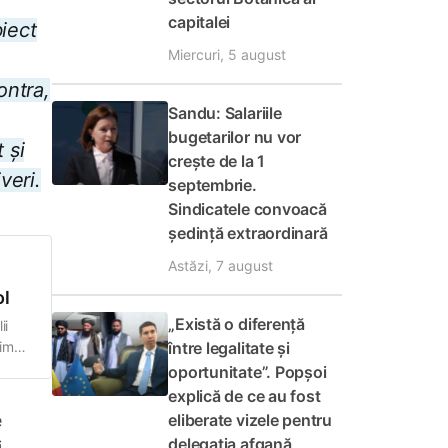
capitalei
biect
Miercuri, 5 august
ontra,
Sandu: Salariile
bugetarilor nu vor
 și
crește de la 1
veri.
septembrie.
Sindicatele convoacă
ședință extraordinară
Astăzi, 7 august
ol
„Există o diferență
ii
între legalitate și
rima
oportunitate”. Popșoi
explică de ce au fost
e
eliberate vizele pentru
delegația afgană
i