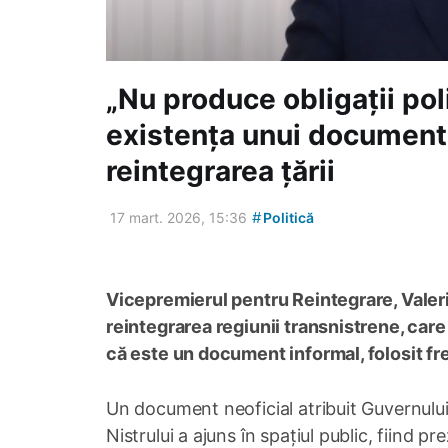
„Nu produce obligații pol
existența unui document
reintegrarea țării
#
17 mart. 2026, 15:36
Politică
Vicepremierul pentru Reintegrare, Valer
reintegrarea regiunii transnistrene, care a
că este un document informal, folosit fr
Un document neoficial atribuit Guvernului
Nistrului a ajuns în spațiul public, fiind 