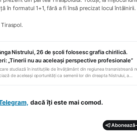
ă în formatul 1+1, fără a fi însă precizat locul întâlnirii.
a Tiraspol.
ânga Nistrului, 26 de școli folosesc grafia chirilică.
ri: „Tinerii nu au aceleași perspective profesionale”
 care studiază în instituțiile de învățământ din regiunea transnistreană 
iază de aceleași oportunități ca semenii lor din dreapta Nistrului, a
t vicepremierul pentru Reintegrare, Valeriu Chiveri, într-un interviu pen
Moldova. Potrivit acestuia, în stânga Nistrului activează aproximativ 2
în care se predă limba moldovenească pe
Telegram,
dacă îți este mai comod.
Abonează-