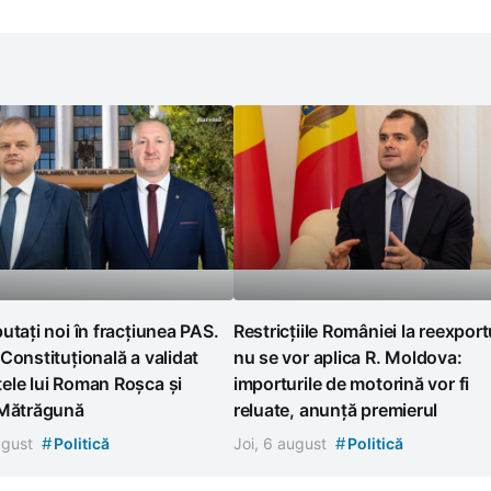
utați noi în fracțiunea PAS.
Restricțiile României la reexport
Constituțională a validat
nu se vor aplica R. Moldova:
ele lui Roman Roșca și
importurile de motorină vor fi
 Mătrăgună
reluate, anunță premierul
#
#
august
Politică
Joi, 6 august
Politică