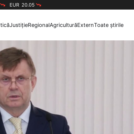
EUR
20.05
itică
Justiție
Regional
Agricultură
Extern
Toate știrile