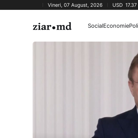
Vineri, 07 August, 2026
USD
17.37
Social
Economie
Pol