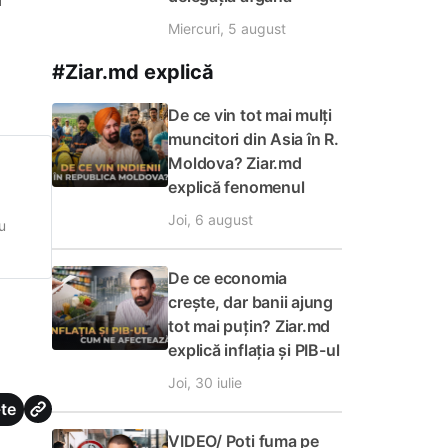
Miercuri, 5 august
#Ziar.md explică
De ce vin tot mai mulți
muncitori din Asia în R.
Moldova? Ziar.md
explică fenomenul
Joi, 6 august
nu
tru
De ce economia
6 de
crește, dar banii ajung
tot mai puțin? Ziar.md
explică inflația și PIB-ul
Joi, 30 iulie
te
VIDEO/ Poți fuma pe