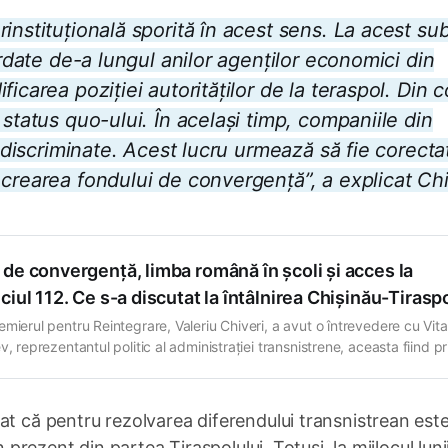
instituțională sporită în acest sens. La acest su
ordate de-a lungul anilor agenților economici din
icarea poziției autorităților de la teraspol. Din c
 status quo-ului. În același timp, companiile din
, discriminate. Acest lucru urmează să fie corectat
crearea fondului de convergență”, a explicat Chi
de convergență, limba română în școli și acces la
ciul 112. Ce s-a discutat la întâlnirea Chișinău-Tirasp
mierul pentru Reintegrare, Valeriu Chiveri, a avut o întrevedere cu Vital
v, reprezentantul politic al administrației transnistrene, aceasta fiind p
ne în formatul „1+1” după o pauză îndelungată. Discuțiile au avut loc la
Misiunii OSCE din Tiraspol. Chișinăul a reiterat că obiectivul principal
 reintegrarea raioanelor din stânga
at că pentru rezolvarea diferendului transnistrean est
n prezent din partea Tiraspolului. Totuși, la mijlocul luni