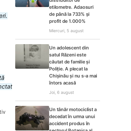
distribuitor de
etilometre. Adaosuri
de până la 733% și
eri.
profit de 1.000%
Miercuri, 5 august
Un adolescent din
satul Răzeni este
căutat de familie și
Poliție. A plecat la
Chișinău și nu s-a mai
tă
întors acasă
nctat
Joi, 6 august
Un tânăr motociclist a
tiv
decedat în urma unui
accident produs în
sectorul Botanica al