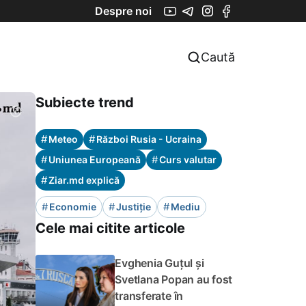
Despre noi
Caută
Subiecte trend
#
#
Meteo
Război Rusia - Ucraina
#
#
Uniunea Europeană
Curs valutar
#
Ziar.md explică
#
#
#
Economie
Justiție
Mediu
Cele mai citite articole
Evghenia Guțul și
Svetlana Popan au fost
transferate în