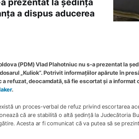
a prezentat la ședința
tanța a dispus aducerea
Moldova (PDM) Vlad Plahotniuc nu s-a prezentat la șed
osarul „Kuliok”. Potrivit informațiilor apărute în pres
 a refuzat, deocamdată, să fie escortat și a informat 
aker
.
xistă un proces-verbal de refuz privind escortarea ace
onează că are stabilită o altă ședință la Judecătoria Bu
egătire. Acesta ar fi comunicat că va putea să se prezin