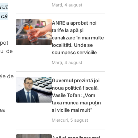
Marți, 4 august
rut
 că
ANRE a aprobat noi
tarife la apă și
canalizare în mai multe
 pot
localități. Unde se
tul de
scumpesc serviciile
Marți, 4 august
ele de
Guvernul prezintă joi
noua politică fiscală.
Vasile Tofan: „Vom
taxa munca mai puțin
rea
și viciile mai mult”
Miercuri, 5 august