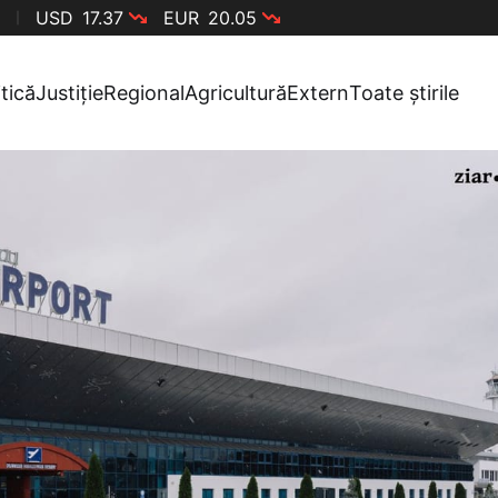
USD
17.37
EUR
20.05
itică
Justiție
Regional
Agricultură
Extern
Toate știrile