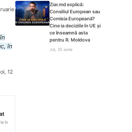
Ziar.md explică:
bruarie
Consiliul European sau
Comisia Europeană?
Cine ia deciziile în UE și
ce înseamnă asta
în
pentru R. Moldova
c, în
Joi, 25 iunie
oi, 12
at
ie în