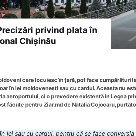
recizări privind plata în
ional Chișinău
ldoveni care locuiesc în țară, pot face cumpărături l
ar în lei moldovenești sau cu cardul. Aceasta nu est
a aeroportului, ci o prevedere existentă în Legea pri
ost făcute pentru Ziar.md de Natalia Cojocaru, purtăt
în lei sau cu cardul, pentru că se face conversia