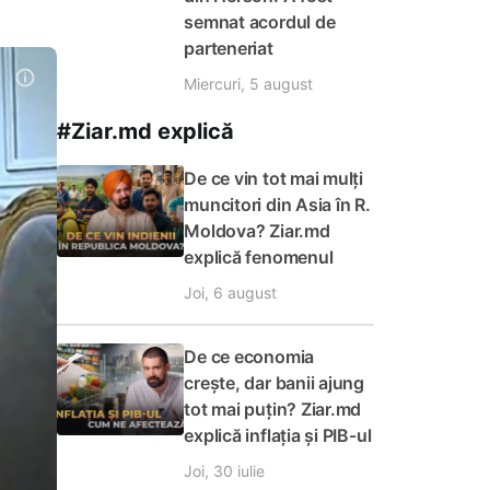
semnat acordul de
parteneriat
Miercuri, 5 august
#Ziar.md explică
De ce vin tot mai mulți
muncitori din Asia în R.
Moldova? Ziar.md
explică fenomenul
Joi, 6 august
De ce economia
crește, dar banii ajung
tot mai puțin? Ziar.md
explică inflația și PIB-ul
Joi, 30 iulie