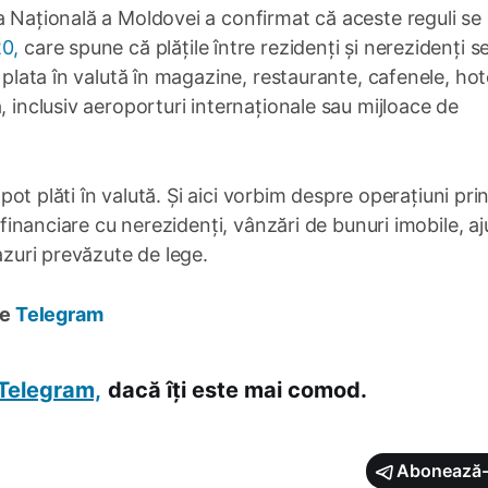
a Națională a Moldovei a confirmat că aceste reguli se
20,
care spune că plățile între rezidenți și nerezidenți s
 plata în valută în magazine, restaurante, cafenele, hot
, inclusiv aeroporturi internaționale sau mijloace de
i pot plăti în valută. Și aici vorbim despre operațiuni pri
i financiare cu nerezidenți, vânzări de bunuri imobile, aj
cazuri prevăzute de lege.
pe
Telegram
Telegram,
dacă îți este mai comod.
Abonează-