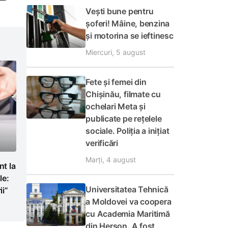
Vești bune pentru
șoferi! Mâine, benzina
și motorina se ieftinesc
Miercuri, 5 august
Fete și femei din
Chișinău, filmate cu
ochelari Meta și
publicate pe rețelele
sociale. Poliția a inițiat
verificări
Marți, 4 august
t la
le:
Universitatea Tehnică
i”
a Moldovei va coopera
cu Academia Maritimă
din Herson. A fost