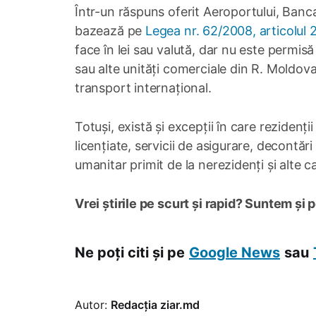
Într-un răspuns oferit Aeroportului, Banc
bazează pe
Legea nr. 62/2008, articolul 
face în lei sau valută, dar nu este permisă
sau alte unități comerciale din R. Moldova
transport internațional.
Totuși, există și excepții în care rezidenți
licențiate, servicii de asigurare, decontăr
umanitar primit de la nerezidenți și alte 
Vrei știrile pe scurt și rapid? Suntem și 
Ne poți citi și pe
Google News
sau
Autor:
Redacția ziar.md