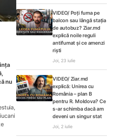
VIDEO/ Poți fuma pe
balcon sau lângă stația
de autobuz? Ziar.md
explică noile reguli
antifumat și ce amenzi
riști
Joi, 23 iulie
ința
ă,
VIDEO/ Ziar.md
că nu
explică: Unirea cu
România – plan B
pentru R. Moldova? Ce
stuia,
s-ar schimba dacă am
iucani
deveni un singur stat
te
Joi, 2 iulie