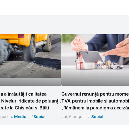
a a înrăutățit calitatea
Guvernul renunță pentru momen
. Niveluri ridicate de poluanți,
TVA pentru imobile și automobi
rate la Chișinău și Bălți
„Rămânem la paradigma accizări
#
#
#
august
Mediu
Social
Joi, 6 august
Social