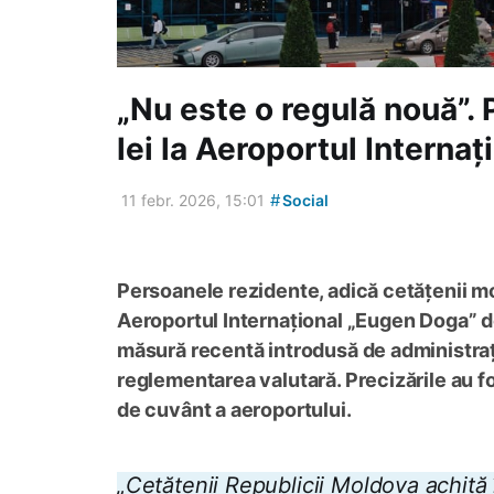
„Nu este o regulă nouă”. P
lei la Aeroportul Internaț
#
11 febr. 2026, 15:01
Social
Persoanele rezidente, adică cetățenii mo
Aeroportul Internațional „Eugen Doga” do
măsură recentă introdusă de administrați
reglementarea valutară. Precizările au f
de cuvânt a aeroportului.
„Cetățenii Republicii Moldova achită 