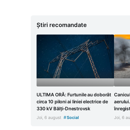
Știri recomandate
ULTIMA ORĂ: Furtunile au doborât
Canicul
circa 10 piloni ai liniei electrice de
aerului
330 kV Bălți-Dnestrovsk
înregist
#
Joi, 6 august
Social
Joi, 6 