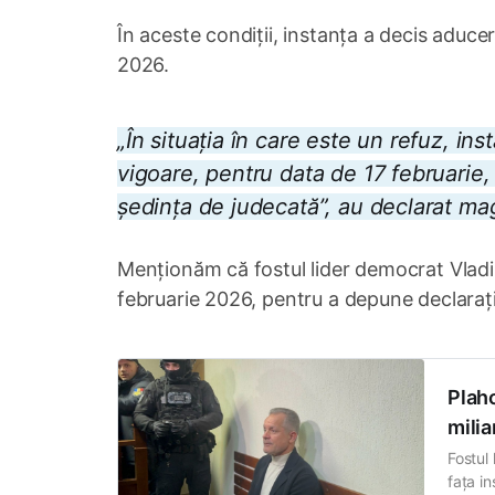
În aceste condiții, instanța a decis aducer
2026.
„În situația în care este un refuz, in
vigoare, pentru data de 17 februarie,
ședința de judecată”, au declarat magis
Menționăm că fostul lider democrat Vladimi
februarie 2026, pentru a depune declarații 
Plaho
milia
Fostul
fața in