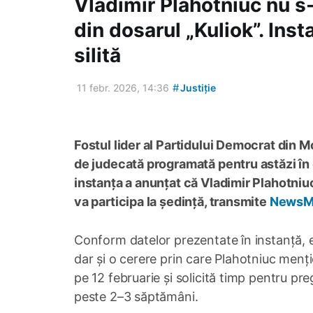
Vladimir Plahotniuc nu s-
din dosarul „Kuliok”. Ins
silită
#
11 febr. 2026, 14:36
Justiție
Fostul lider al Partidului Democrat din 
de judecată programată pentru astăzi în d
instanța a anunțat că Vladimir Plahotniuc
va participa la ședință, transmite
NewsM
Conform datelor prezentate în instanță, e
dar și o cerere prin care Plahotniuc menți
pe 12 februarie și solicită timp pentru pr
peste 2–3 săptămâni.