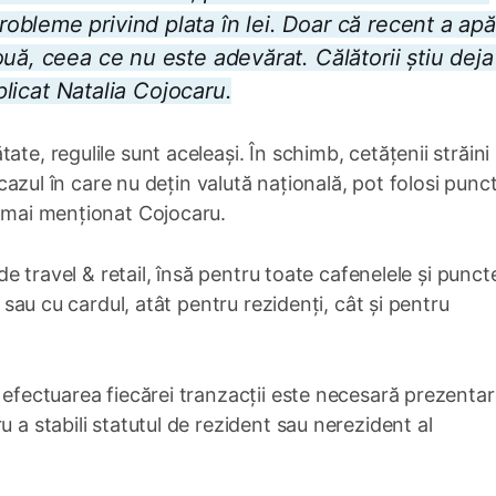
bleme privind plata în lei. Doar că recent a apă
uă, ceea ce nu este adevărat. Călătorii știu deja
xplicat Natalia Cojocaru.
te, regulile sunt aceleași. În schimb, cetățenii străini
n cazul în care nu dețin valută națională, pot folosi punc
a mai menționat Cojocaru.
 de travel & retail, însă pentru toate cafenelele și punct
i sau cu cardul, atât pentru rezidenți, cât și pentru
a efectuarea fiecărei tranzacții este necesară prezenta
u a stabili statutul de rezident sau nerezident al