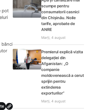
Apă și canalizare mai
scumpe pentru
e pot
consumatorii casnici
eluri
din Chișinău. Noile
tarife, aprobate de
ANRE
Marți, 4 august
n bănci
utor
Premierul explică vizita
delegației din
Afganistan: „O
companie
moldovenească a cerut
sprijin pentru
extinderea
exporturilor”
Marți, 4 august
te