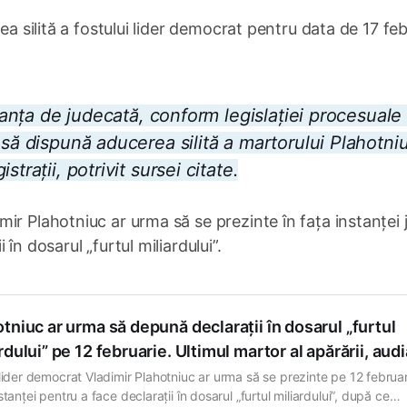
ea silită a fostului lider democrat pentru data de 17 fe
stanța de judecată, conform legislației procesuale 
 să dispună aducerea silită a martorului Plahotniu
trații, potrivit sursei citate.
r Plahotniuc ar urma să se prezinte în fața instanței j
în dosarul „furtul miliardului”.
tniuc ar urma să depună declarații în dosarul „furtul
rdului” pe 12 februarie. Ultimul martor al apărării, audi
 lider democrat Vladimir Plahotniuc ar urma să se prezinte pe 12 februar
stanței pentru a face declarații în dosarul „furtul miliardului”, după ce