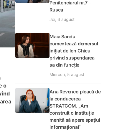
Penitenciarul nr.7 -
Rusca
Joi, 6 august
Maia Sandu
comentează demersul
inițiat de Ion Chicu
privind suspendarea
sa din funcție
Miercuri, 5 august
a
e o
Ana Revenco pleacă de
vind
la conducerea
oarea
STRATCOM. „Am
construit o instituție
menită să apere spațiul
informațional”