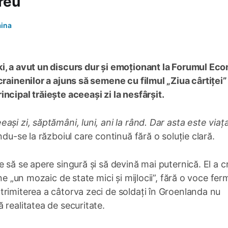
reu
aina
ki, a avut un discurs dur și emoționant la Forumul Ec
crainenilor a ajuns să semene cu filmul „Ziua cârtiței”
ncipal trăiește aceeași zi la nesfârșit.
și zi, săptămâni, luni, ani la rând. Dar asta este viaț
ndu-se la războiul care continuă fără o soluție clară.
 să se apere singură și să devină mai puternică. El a cr
ne „un mozaic de state mici și mijlocii”, fără o voce fer
rimiterea a câtorva zeci de soldați în Groenlanda nu
 realitatea de securitate.