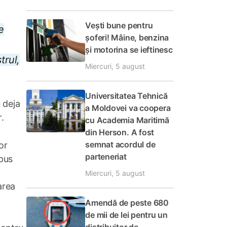
Vești bune pentru
e
șoferi! Mâine, benzina
și motorina se ieftinesc
trul,
Miercuri, 5 august
Universitatea Tehnică
 deja
a Moldovei va coopera
r.
cu Academia Maritimă
din Herson. A fost
semnat acordul de
or
parteneriat
epus
Miercuri, 5 august
area
Amendă de peste 680
de mii de lei pentru un