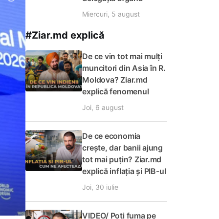
Miercuri, 5 august
#Ziar.md explică
De ce vin tot mai mulți
muncitori din Asia în R.
Moldova? Ziar.md
explică fenomenul
Joi, 6 august
De ce economia
crește, dar banii ajung
tot mai puțin? Ziar.md
explică inflația și PIB-ul
Joi, 30 iulie
VIDEO/ Poți fuma pe