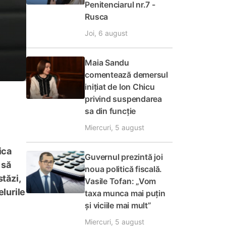
Penitenciarul nr.7 -
Rusca
Joi, 6 august
Maia Sandu
comentează demersul
inițiat de Ion Chicu
privind suspendarea
sa din funcție
Miercuri, 5 august
ica
Guvernul prezintă joi
 să
noua politică fiscală.
stăzi,
Vasile Tofan: „Vom
elurile
taxa munca mai puțin
și viciile mai mult”
Miercuri, 5 august