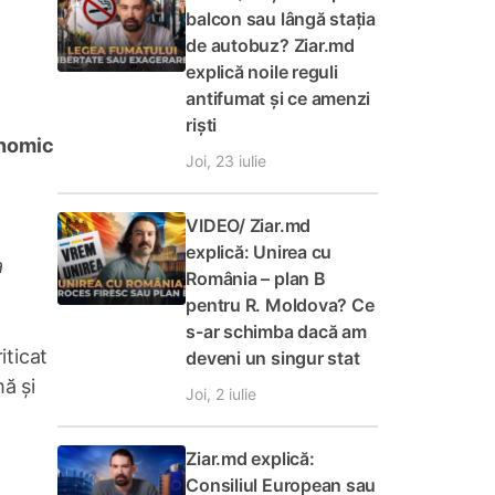
balcon sau lângă stația
de autobuz? Ziar.md
explică noile reguli
antifumat și ce amenzi
riști
onomic
Joi, 23 iulie
VIDEO/ Ziar.md
explică: Unirea cu
a
România – plan B
pentru R. Moldova? Ce
s-ar schimba dacă am
iticat
deveni un singur stat
mă și
Joi, 2 iulie
Ziar.md explică:
Consiliul European sau