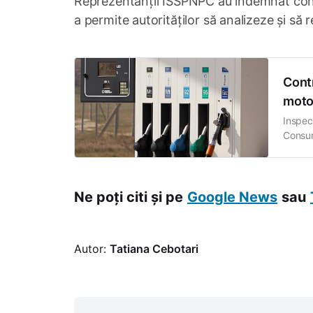
Reprezentanții ISSPNPC au îndemnat condu
a permite autorităților să analizeze și să r
Contr
motor
Inspec
Consum
stații 
consum
benzin
Ne poți citi și pe
Google News
sau
Autor:
Tatiana Cebotari