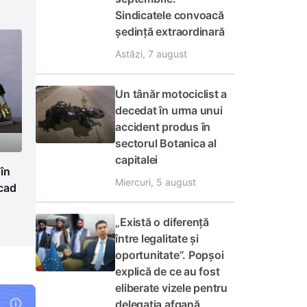
Sindicatele convoacă
ședință extraordinară
Astăzi, 7 august
Un tânăr motociclist a
decedat în urma unui
accident produs în
sectorul Botanica al
capitalei
 în
Miercuri, 5 august
cad
„Există o diferență
între legalitate și
oportunitate”. Popșoi
explică de ce au fost
eliberate vizele pentru
delegația afgană