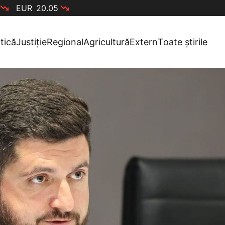
EUR
20.05
itică
Justiție
Regional
Agricultură
Extern
Toate știrile