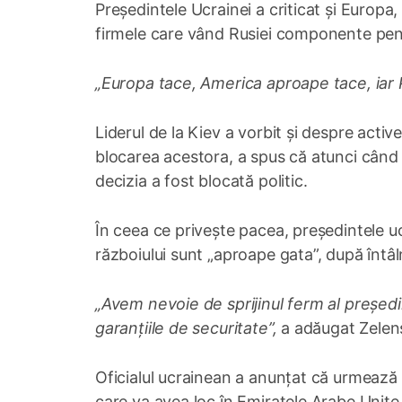
Președintele Ucrainei a criticat și Europa,
firmele care vând Rusiei componente pen
„Europa tace, America aproape tace, iar 
Liderul de la Kiev a vorbit și despre activ
blocarea acestora, a spus că atunci când 
decizia a fost blocată politic.
În ceea ce privește pacea, președintele 
războiului sunt „aproape gata”, după întâ
„Avem nevoie de sprijinul ferm al președ
garanțiile de securitate”,
a adăugat Zelens
Oficialul ucrainean a anunțat că urmează o 
care va avea loc în Emiratele Arabe Unite