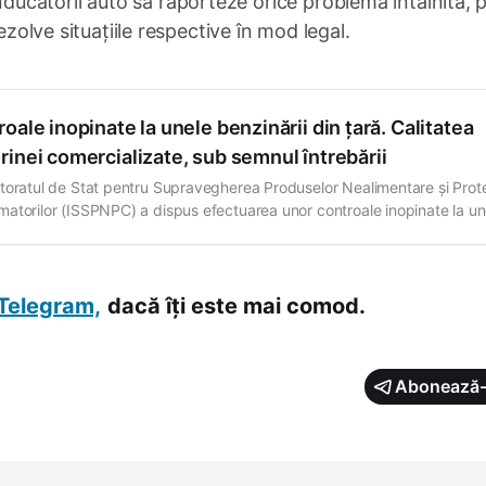
cătorii auto să raporteze orice problemă întâlnită, 
ezolve situațiile respective în mod legal.
oale inopinate la unele benzinării din țară. Calitatea
inei comercializate, sub semnul întrebării
toratul de Stat pentru Supravegherea Produselor Nealimentare și Prot
atorilor (ISSPNPC) a dispus efectuarea unor controale inopinate la un
de alimentare cu combustibili. Decizia a fost luată după ce mai mulți
atori s-au arătat indignați de calitatea motorinei comercializate în cad
ăriilor vizate. ISSPNPC precizează că la Centrul Unic
Telegram,
dacă îți este mai comod.
Abonează-