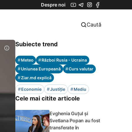
Despre noi
Caută
Subiecte trend
#
#
Meteo
Război Rusia - Ucraina
#
#
Uniunea Europeană
Curs valutar
#
Ziar.md explică
#
#
#
Economie
Justiție
Mediu
Cele mai citite articole
Evghenia Guțul și
Svetlana Popan au fost
transferate în