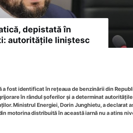
tică, depistată în
 autoritățile liniștesc
 a fost identificat în rețeaua de benzinării din Republ
jorare în rândul șoferilor și a determinat autoritățile
ilor. Ministrul Energiei, Dorin Junghietu, a declarat a
in motorina distribuită în această iarnă nu a atins niv