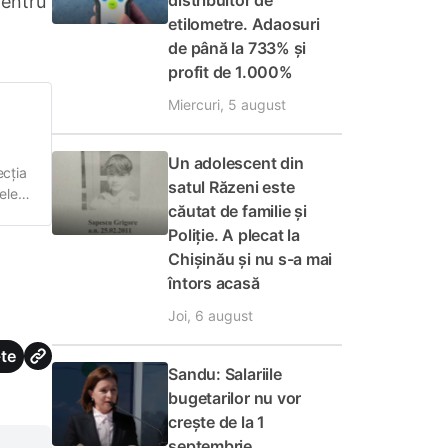
distribuitor de
pentru
etilometre. Adaosuri
de până la 733% și
profit de 1.000%
Miercuri, 5 august
Un adolescent din
ecția
satul Răzeni este
ele
căutat de familie și
Poliție. A plecat la
rul
Chișinău și nu s-a mai
întors acasă
Joi, 6 august
te
Sandu: Salariile
bugetarilor nu vor
crește de la 1
septembrie.