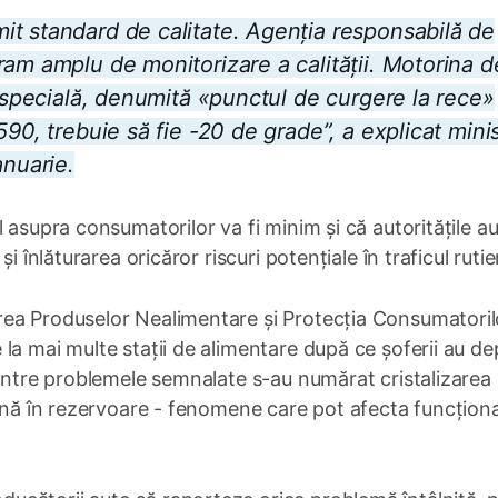
t standard de calitate. Agenția responsabilă de
ram amplu de monitorizare a calității. Motorina d
ă specială, denumită «punctul de curgere la rece»
90, trebuie să fie -20 de grade”, a explicat minis
anuarie.
 asupra consumatorilor va fi minim și că autoritățile au
i înlăturarea oricăror riscuri potențiale în traficul rutie
rea Produselor Nealimentare și Protecția Consumatoril
la mai multe stații de alimentare după ce șoferii au d
rintre problemele semnalate s-au numărat cristalizarea
fină în rezervoare - fenomene care pot afecta funcțion