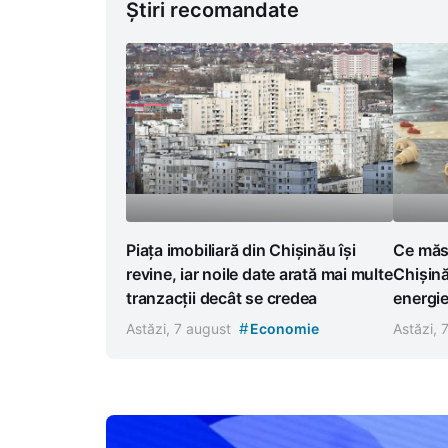
Știri recomandate
Piața imobiliară din Chișinău își
Ce măsu
revine, iar noile date arată mai multe
Chișină
tranzacții decât se credea
energi
#
Astăzi, 7 august
Economie
Astăzi, 