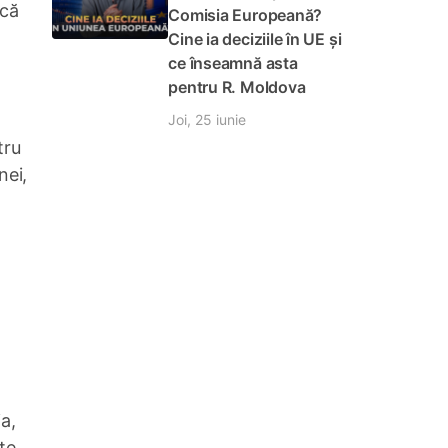
scă
Comisia Europeană?
Cine ia deciziile în UE și
ce înseamnă asta
pentru R. Moldova
Joi, 25 iunie
tru
nei,
a,
te