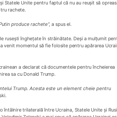
 și Statele Unite pentru faptul că nu au reușit să oprea
tru rachete.
Putin produce rachete”,
a spus el.
ele rusești înghețate în străinătate. Deși a mulțumit pen
a venit momentul să fie folosite pentru apărarea Ucrai
ucrainean a declarat că documentele pentru încheierea
lnirea sa cu Donald Trump.
intelui Trump. Acesta este un element cheie pentru
ki.
întâlnire trilaterală între Ucraina, Statele Unite și Rusi
. Volodimir Zelenski a mai spus că apărarea Ucrainei es