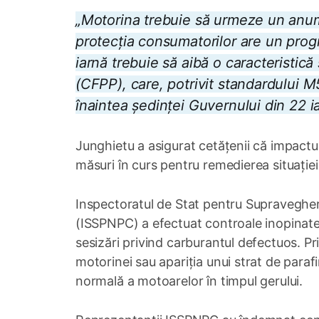
„Motorina trebuie să urmeze un anumi
protecția consumatorilor are un prog
iarnă trebuie să aibă o caracteristic
(CFPP), care, potrivit standardului M5
înaintea ședinței Guvernului din 22 i
Junghietu a asigurat cetățenii că impactul
măsuri în curs pentru remedierea situației ș
Inspectoratul de Stat pentru Supraveghe
(ISSPNPC) a efectuat controale inopinate 
sesizări privind carburantul defectuos. P
motorinei sau apariția unui strat de para
normală a motoarelor în timpul gerului.