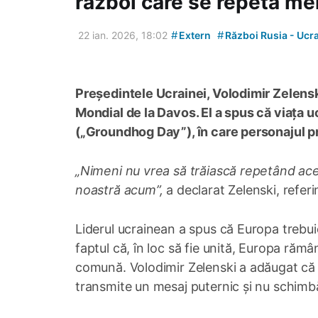
război care se repetă me
#
#
22 ian. 2026, 18:02
Extern
Război Rusia - Ucr
Președintele Ucrainei, Volodimir Zelens
Mondial de la Davos. El a spus că viața u
(„Groundhog Day”), în care personajul pri
„Nimeni nu vrea să trăiască repetând aceea
noastră acum”,
a declarat Zelenski, referi
Liderul ucrainean a spus că Europa trebuie
faptul că, în loc să fie unită, Europa rămâ
comună. Volodimir Zelenski a adăugat că t
transmite un mesaj puternic și nu schimbă