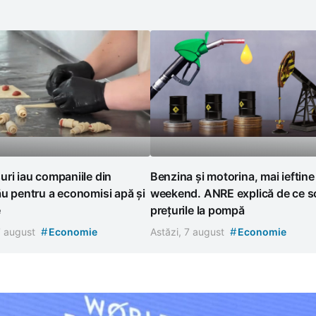
ri iau companiile din
Benzina și motorina, mai ieftine
u pentru a economisi apă și
weekend. ANRE explică de ce s
e
prețurile la pompă
#
#
7 august
Economie
Astăzi, 7 august
Economie