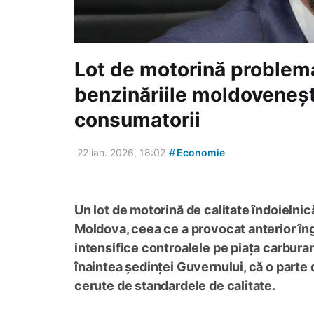
Lot de motorină problema
benzinăriile moldovenești:
consumatorii
#
22 ian. 2026, 18:02
Economie
Un lot de motorină de calitate îndoielnică
Moldova, ceea ce a provocat anterior îngri
intensifice controalele pe piața carburanț
înaintea ședinței Guvernului, că o parte d
cerute de standardele de calitate.