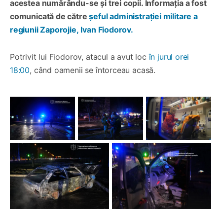
acestea numărându-se și trei copii. Informația a fost
comunicată de către
șeful administrației militare a
regiunii Zaporojie, Ivan Fiodorov.
Potrivit lui Fiodorov, atacul a avut loc
în jurul orei
18:00
, când oamenii se întorceau acasă.