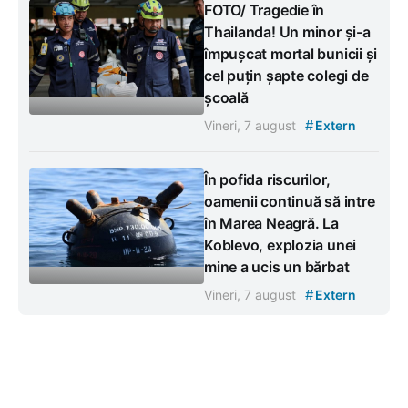
FOTO/ Tragedie în
Thailanda! Un minor și-a
împușcat mortal bunicii și
cel puțin șapte colegi de
școală
#
Vineri, 7 august
Extern
În pofida riscurilor,
oamenii continuă să intre
în Marea Neagră. La
Koblevo, explozia unei
mine a ucis un bărbat
#
Vineri, 7 august
Extern