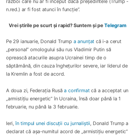
război care nu ar fi început dacă președintele (Trump -
n.red.) ar fi fost atunci în funcție”.
Vrei știrile pe scurt și rapid? Suntem și pe
Te
legram
Pe 29 ianuarie, Donald Trump
a anunțat
că i-a cerut
„personal” omologului său rus Vladimir Putin să
oprească atacurile asupra Ucrainei timp de o
săptămână, din cauza înghețurilor severe, iar liderul de
la Kremlin a fost de acord.
A doua zi, Federația Rusă
a confirmat
că a acceptat un
„armistițiu energetic” în Ucraina, însă doar până la 1
februarie, nu până la 3 februarie.
Ieri,
în timpul unei discuții cu jurnaliștii
, Donald Trump a
declarat că așa-numitul acord de „armistițiu energetic”