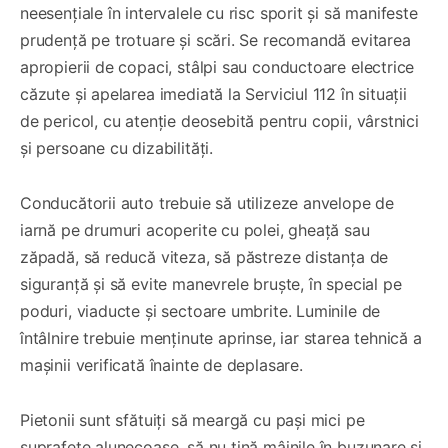
neesențiale în intervalele cu risc sporit și să manifeste
prudență pe trotuare și scări. Se recomandă evitarea
apropierii de copaci, stâlpi sau conductoare electrice
căzute și apelarea imediată la Serviciul 112 în situații
de pericol, cu atenție deosebită pentru copii, vârstnici
și persoane cu dizabilități.
Conducătorii auto trebuie să utilizeze anvelope de
iarnă pe drumuri acoperite cu polei, gheață sau
zăpadă, să reducă viteza, să păstreze distanța de
siguranță și să evite manevrele bruște, în special pe
poduri, viaducte și sectoare umbrite. Luminile de
întâlnire trebuie menținute aprinse, iar starea tehnică a
mașinii verificată înainte de deplasare.
Pietonii sunt sfătuiți să meargă cu pași mici pe
suprafețe alunecoase, să nu țină mâinile în buzunare și