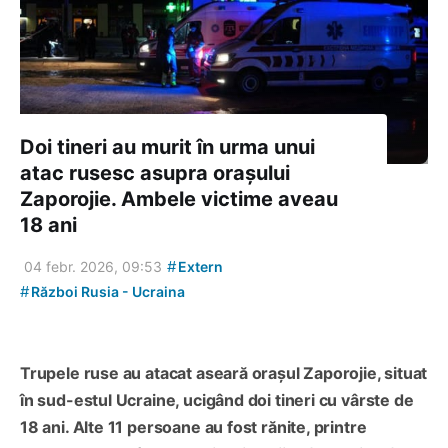
Doi tineri au murit în urma unui
atac rusesc asupra orașului
Zaporojie. Ambele victime aveau
18 ani
#
04 febr. 2026, 09:53
Extern
#
Război Rusia - Ucraina
Trupele ruse au atacat aseară orașul Zaporojie, situat
în sud-estul Ucraine, ucigând doi tineri cu vârste de
18 ani. Alte 11 persoane au fost rănite, printre