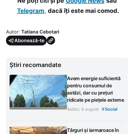
Ne poți citi și pe
Google News
sau
Telegram,
dacă îți este mai comod.
Autor:
Tatiana Cebotari
Abonează-te
Știri recomandate
Avem energie suficientă
pentru consumul de
astăzi, dar cu prețuri
ridicate pe piețele externe
#
Astăzi, 8 august
Social
Târguri și iarmaroace în