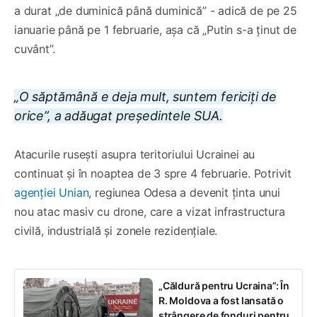
a durat „de duminică până duminică” - adică de pe 25
ianuarie până pe 1 februarie, așa că „Putin s-a ținut de
cuvânt”.
„O săptămână e deja mult, suntem fericiți de
orice”, a adăugat președintele SUA.
Atacurile rusești asupra teritoriului Ucrainei au
continuat și în noaptea de 3 spre 4 februarie. Potrivit
agenției Unian
, regiunea Odesa a devenit ținta unui
nou atac masiv cu drone, care a vizat infrastructura
civilă, industrială și zonele rezidențiale.
„Căldură pentru Ucraina”: În
R. Moldova a fost lansată o
strângere de fonduri pentru