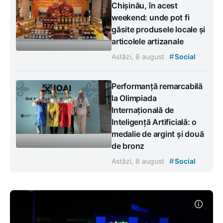
Chișinău, în acest
weekend: unde pot fi
găsite produsele locale și
articolele artizanale
#
Astăzi, 8 august
Social
Performanță remarcabilă
la Olimpiada
Internațională de
Inteligență Artificială: o
medalie de argint și două
de bronz
#
Astăzi, 8 august
Social