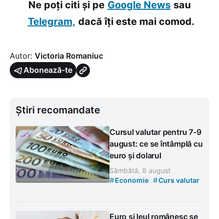
Ne poți citi și pe
Google News
sau
Telegram,
dacă îți este mai comod.
Autor:
Victoria Romaniuc
Abonează-te
Știri recomandate
Cursul valutar pentru 7-9
august: ce se întâmplă cu
euro și dolarul
Sâmbătă, 8 august
#
#
Economie
Curs valutar
Euro și leul românesc se