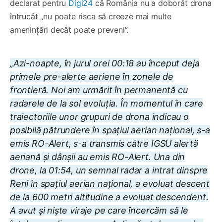
declarat pentru
Digi24
că România nu a doborât drona
întrucât „nu poate risca să creeze mai multe
amenințări decât poate preveni”.
„Azi-noapte, în jurul orei 00:18 au început deja
primele pre-alerte aeriene în zonele de
frontieră. Noi am urmărit în permanentă cu
radarele de la sol evoluția. În momentul în care
traiectoriile unor grupuri de drona indicau o
posibilă pătrundere în spațiul aerian național, s-a
emis RO-Alert, s-a transmis către IGSU alertă
aeriană și dânșii au emis RO-Alert. Una din
drone, la 01:54, un semnal radar a intrat dinspre
Reni în spațiul aerian național, a evoluat descent
de la 600 metri altitudine a evoluat descendent.
A avut și niște viraje pe care încercăm să le