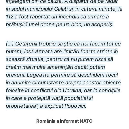
înțelegem din ce cauza. A dispărut de pe radar
în sudul municipiului Galați și, în câteva minute, la
112 a fost raportat un incendiu că urmare a
prăbușirii unei drone pe un bloc, un acoperiș.
(...) Cetățenii trebuie să știe că noi facem tot ce
putem, însă Armata are limitări foarte stricte în
această situație, pentru că nu putem riscă să
creăm mai multe amenințări decât putem
preveni. Legea ne permite să deschidem focul
în anumite circumstanțe asupra acestor obiecte
folosite în conflictul din Ucraina, dar în condițiile
în care e protejată viață populației și
proprietatea”, a explicat Popovici.
România a informat NATO