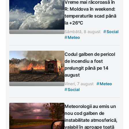
Vreme mai răcoroasă în
R: Moldova în weekend:
temperaturile scad până
la +26°C
#
Sâmbătă, 8 august
Social
#
Meteo
Codul galben de pericol
de incendiu a fost
prelungit până pe 14
august
#
Vineri, 7 august
Meteo
#
Social
Meteorologii au emis un
nou cod galben de
instabilitate atmosferică,
valabil în aproape toată