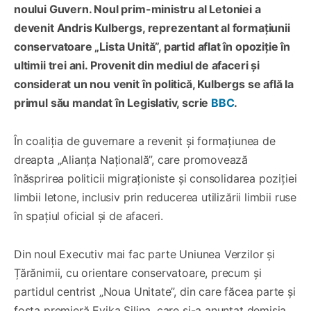
noului Guvern. Noul prim-ministru al Letoniei a
devenit Andris Kulbergs, reprezentant al formațiunii
conservatoare „Lista Unită”, partid aflat în opoziție în
ultimii trei ani. Provenit din mediul de afaceri și
considerat un nou venit în politică, Kulbergs se află la
primul său mandat în Legislativ, scrie
BBC
.
În coaliția de guvernare a revenit și formațiunea de
dreapta „Alianța Națională”, care promovează
înăsprirea politicii migraționiste și consolidarea poziției
limbii letone, inclusiv prin reducerea utilizării limbii ruse
în spațiul oficial și de afaceri.
Din noul Executiv mai fac parte Uniunea Verzilor și
Țărănimii, cu orientare conservatoare, precum și
partidul centrist „Noua Unitate”, din care făcea parte și
fosta premieră Evika Siliņa, care și-a anunțat demisia