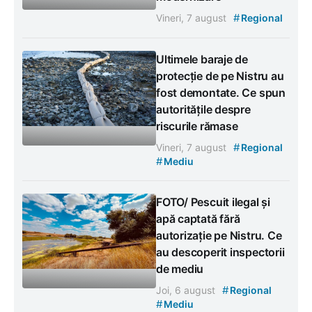
#
Vineri, 7 august
Regional
Ultimele baraje de
protecție de pe Nistru au
fost demontate. Ce spun
autoritățile despre
riscurile rămase
#
Vineri, 7 august
Regional
#
Mediu
FOTO/ Pescuit ilegal și
apă captată fără
autorizație pe Nistru. Ce
au descoperit inspectorii
de mediu
#
Joi, 6 august
Regional
#
Mediu