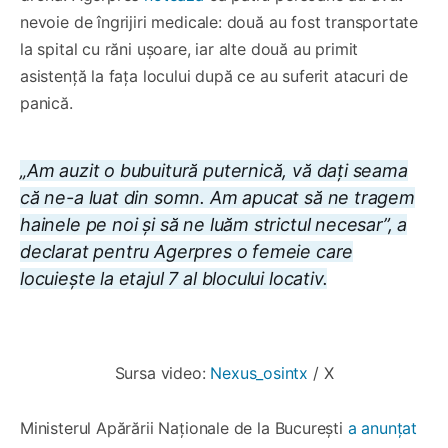
nevoie de îngrijiri medicale: două au fost transportate
la spital cu răni ușoare, iar alte două au primit
asistență la fața locului după ce au suferit atacuri de
panică.
„Am auzit o bubuitură puternică, vă dați seama
că ne-a luat din somn. Am apucat să ne tragem
hainele pe noi și să ne luăm strictul necesar”, a
declarat pentru Agerpres o femeie care
locuiește la etajul 7 al blocului locativ.
0:00
/
0:30
1×
Sursa video: 
Nexus_osintx
 / X
Ministerul Apărării Naționale de la București
a anunțat