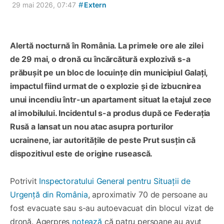
#
29 mai 2026, 07:47
Extern
Alertă nocturnă în România. La primele ore ale zilei
de 29 mai, o dronă cu încărcătură explozivă s-a
prăbușit pe un bloc de locuințe din municipiul Galați,
impactul fiind urmat de o explozie și de izbucnirea
unui incendiu într-un apartament situat la etajul zece
al imobilului. Incidentul s-a produs după ce Federația
Rusă a lansat un nou atac asupra porturilor
ucrainene, iar autoritățile de peste Prut susțin că
dispozitivul este de origine rusească.
Potrivit
Inspectoratului General pentru Situații de
Urgență din România
, aproximativ 70 de persoane au
fost evacuate sau s-au autoevacuat din blocul vizat de
dronă. Agerpres
notează
că patru persoane au avut