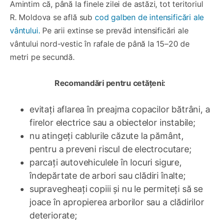
Amintim că, până la finele zilei de astăzi, tot teritoriul
R. Moldova se află sub
cod galben de intensificări ale
vântului.
Pe arii extinse se prevăd intensificări ale
vântului nord-vestic în rafale de până la 15–20 de
metri pe secundă.
Recomandări pentru cetățeni:
evitați aflarea în preajma copacilor bătrâni, a
firelor electrice sau a obiectelor instabile;
nu atingeți cablurile căzute la pământ,
pentru a preveni riscul de electrocutare;
parcați autovehiculele în locuri sigure,
îndepărtate de arbori sau clădiri înalte;
supravegheați copiii și nu le permiteți să se
joace în apropierea arborilor sau a clădirilor
deteriorate;