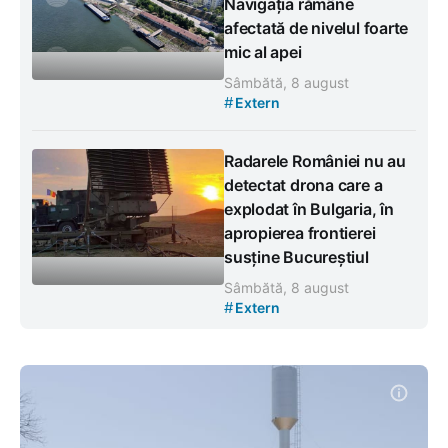
Navigația rămâne
afectată de nivelul foarte
mic al apei
Sâmbătă, 8 august
#
Extern
Radarele României nu au
detectat drona care a
explodat în Bulgaria, în
apropierea frontierei
susține Bucureștiul
Sâmbătă, 8 august
#
Extern