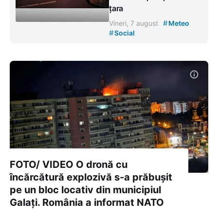
țara
#
Vineri, 7 august
Meteo
#
Social
FOTO/ VIDEO O dronă cu
încărcătură explozivă s-a prăbușit
pe un bloc locativ din municipiul
Galați. România a informat NATO