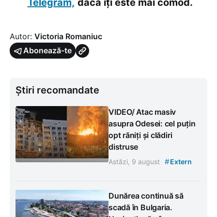
Telegram,
dacă îți este mai comod.
Autor:
Victoria Romaniuc
Abonează-te
Știri recomandate
VIDEO/ Atac masiv
asupra Odesei: cel puțin
opt răniți și clădiri
distruse
#
Astăzi, 9 august
Extern
Dunărea continuă să
scadă în Bulgaria.