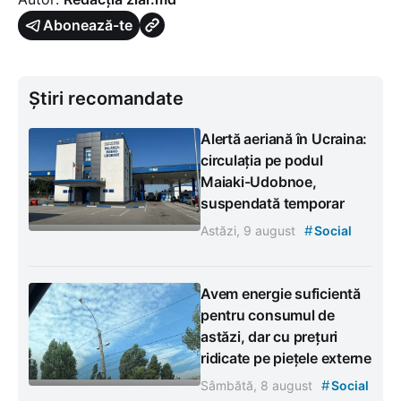
Abonează-te
Știri recomandate
Alertă aeriană în Ucraina:
circulația pe podul
Maiaki-Udobnoe,
suspendată temporar
#
Astăzi, 9 august
Social
Avem energie suficientă
pentru consumul de
astăzi, dar cu prețuri
ridicate pe piețele externe
#
Sâmbătă, 8 august
Social