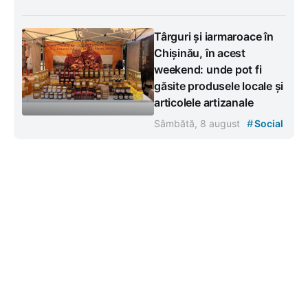
Târguri și iarmaroace în
Chișinău, în acest
weekend: unde pot fi
găsite produsele locale și
articolele artizanale
#
Sâmbătă, 8 august
Social