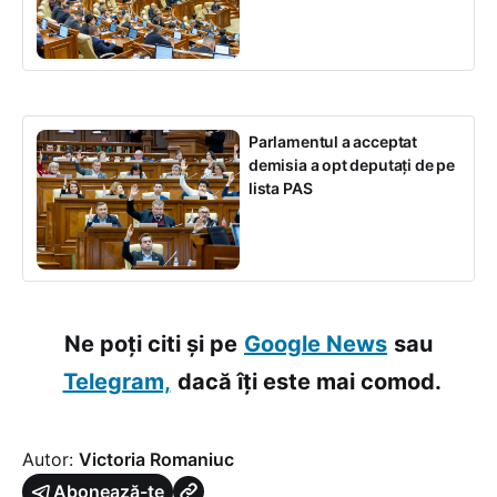
Parlamentul a acceptat
demisia a opt deputați de pe
lista PAS
Ne poți citi și pe
Google News
sau
Telegram,
dacă îți este mai comod.
Autor:
Victoria Romaniuc
Abonează-te