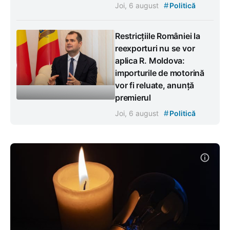
#
Joi, 6 august
Politică
Restricțiile României la
reexporturi nu se vor
aplica R. Moldova:
importurile de motorină
vor fi reluate, anunță
premierul
#
Joi, 6 august
Politică