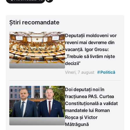
Știri recomandate
Deputații moldoveni vor
reveni mai devreme din
vacanță. Igor Grosu:
„Trebuie să livrăm niște
decizii”
#
Vineri, 7 august
Politică
Doi deputați noi în
fracțiunea PAS. Curtea
Constituțională a validat
mandatele lui Roman
Roșca și Victor
Mătrăgună