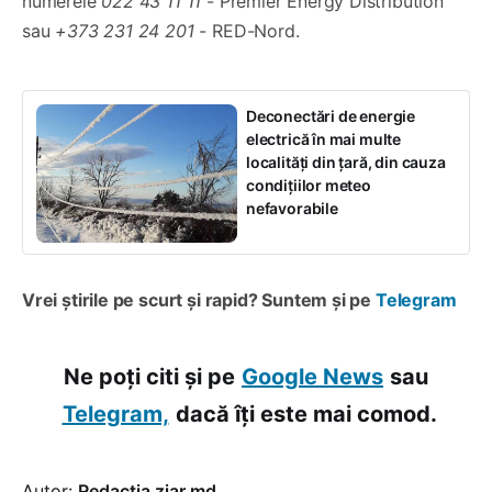
numerele
022 43 11 11
- Premier Energy Distribution
sau
+373 231 24 201
- RED-Nord.
Deconectări de energie
electrică în mai multe
localități din țară, din cauza
condițiilor meteo
nefavorabile
Vrei știrile pe scurt și rapid? Suntem și pe
Telegram
Ne poți citi și pe
Google News
sau
Telegram,
dacă îți este mai comod.
Autor:
Redacția ziar.md