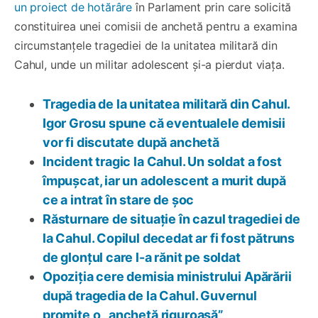
un proiect de hotărâre
în Parlament prin care solicită
constituirea unei comisii de anchetă pentru a examina
circumstanțele tragediei de la unitatea militară din
Cahul, unde un militar adolescent și-a pierdut viața.
Tragedia de la unitatea militară din Cahul.
Igor Grosu spune că eventualele demisii
vor fi discutate după anchetă
Incident tragic la Cahul. Un soldat a fost
împușcat, iar un adolescent a murit după
ce a intrat în stare de șoc
Răsturnare de situație în cazul tragediei de
la Cahul. Copilul decedat ar fi fost pătruns
de glonțul care l-a rănit pe soldat
Opoziția cere demisia ministrului Apărării
după tragedia de la Cahul. Guvernul
promite o „anchetă riguroasă”