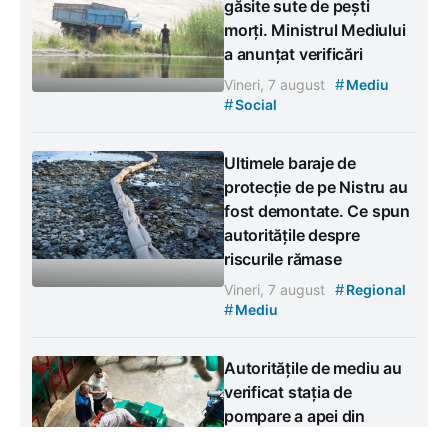
găsite sute de pești
morți. Ministrul Mediului
a anunțat verificări
#
Vineri, 7 august
Mediu
#
Social
Ultimele baraje de
protecție de pe Nistru au
fost demontate. Ce spun
autoritățile despre
riscurile rămase
#
Vineri, 7 august
Regional
#
Mediu
Autoritățile de mediu au
verificat stația de
pompare a apei din
Cosăuți