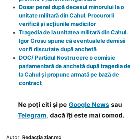
Dosar penal după decesul minorului la o
unitate militară din Cahul. Procurorii
verifică și acțiunile medicilor
Tragedia de la unitatea militară din Cahul.
Igor Grosu spune că eventualele demisii
vor fi discutate după anchetă
DOC/ Partidul Nostru cere o comisie
parlamentară de anchetă după tragedia de
la Cahul și propune armată pe bază de
contract
Ne poți citi și pe
Google News
sau
Telegram,
dacă îți este mai comod.
Autor:
Redacția ziar.md