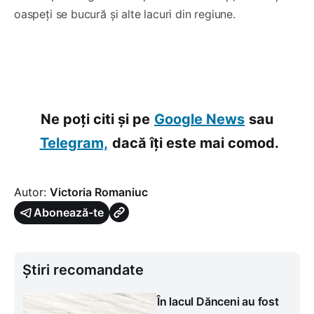
oaspeți se bucură și alte lacuri din regiune.
0:00
/
0:52
1×
0:00
/
0:10
1×
Ne poți citi și pe
Google News
sau
Telegram,
dacă îți este mai comod.
Autor:
Victoria Romaniuc
Abonează-te
Știri recomandate
În lacul Dănceni au fost