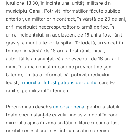
jurul orei 13:30, în incinta unei unități militare din
municipiul Cahul. Potrivit informațiilor făcute publice
anterior, un militar prin contract, în vârstă de 20 de ani,
ar fi manipulat necorespunzător o armă de foc. În
urma incidentului, un adolescent de 16 ani a fost rănit
grav și a murit ulterior la spital. Totodată, un soldat în
termen, în vârstă de 18 ani, a fost rănit. Inițial,
autoritățile au anunțat că adolescentul de 16 ani ar fi
murit în urma unui stop cardiac provocat de șoc.
Ulterior, Poliția a informat că, potrivit medicului
legist,
minorul ar fi fost pătruns de glonțul
care l-a
rănit și pe militarul în termen.
Procurorii au deschis
un dosar penal
pentru a stabili
toate circumstanțele cazului, inclusiv modul în care
minorul a ajuns în zona unității militare și cum a fost
posibil accesul unui civil într-un spațiu cu regim