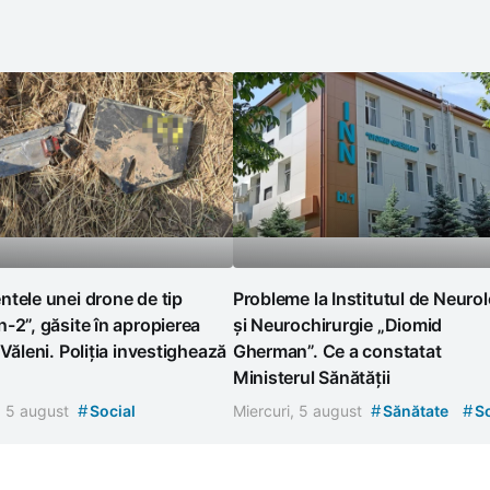
tele unei drone de tip
Probleme la Institutul de Neuro
-2”, găsite în apropierea
și Neurochirurgie „Diomid
 Văleni. Poliția investighează
Gherman”. Ce a constatat
Ministerul Sănătății
#
#
#
, 5 august
Social
Miercuri, 5 august
Sănătate
So