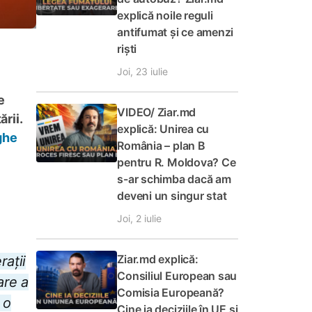
explică noile reguli
antifumat și ce amenzi
riști
Joi, 23 iulie
e
VIDEO/ Ziar.md
rii.
explică: Unirea cu
ghe
România – plan B
pentru R. Moldova? Ce
s-ar schimba dacă am
deveni un singur stat
Joi, 2 iulie
Ziar.md explică:
ații
Consiliul European sau
are a
Comisia Europeană?
 o
Cine ia deciziile în UE și