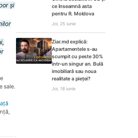
por și
ce înseamnă asta
pentru R. Moldova
nilor
Joi, 25 iunie
i,
Ziar.md explică:
Apartamentele s-au
or
scumpit cu peste 30%
într-un singur an. Bulă
imobiliară sau noua
te
realitate a pieței?
e sale.
Joi, 18 iunie
iață
nță,