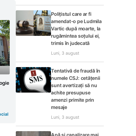
Polițistul care ar fi
amendat-o pe Ludmila
Vartic după moarte, la
rugămintea soțului ei,
trimis în judecată
Luni, 3 august
Tentativă de fraudă în
numele CSJ: cetățenii
logie
sunt avertizați să nu
achite presupuse
amenzi primite prin
mesaje
cial
Luni, 3 august
Apă și canalizare mai