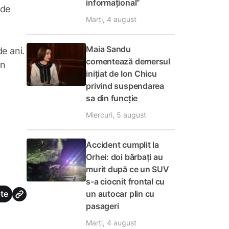
informațional”
 de
Marți, 4 august
Maia Sandu
de ani.
comentează demersul
un
inițiat de Ion Chicu
privind suspendarea
sa din funcție
Miercuri, 5 august
Accident cumplit la
Orhei: doi bărbați au
murit după ce un SUV
s-a ciocnit frontal cu
un autocar plin cu
te
pasageri
Marți, 4 august