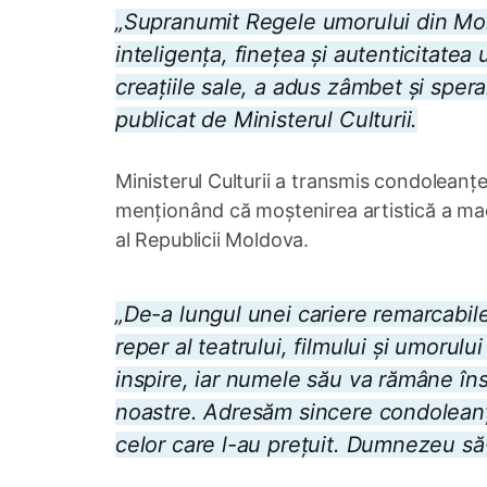
„Supranumit Regele umorului din Mol
inteligența, finețea și autenticitatea
creațiile sale, a adus zâmbet și spera
publicat de Ministerul Culturii.
Ministerul Culturii a transmis condoleanțe f
menționând că moștenirea artistică a mae
al Republicii Moldova.
„De-a lungul unei cariere remarcabile
reper al teatrului, filmului și umoru
inspire, iar numele său va rămâne însc
noastre. Adresăm sincere condoleanțe 
celor care l-au prețuit. Dumnezeu să-