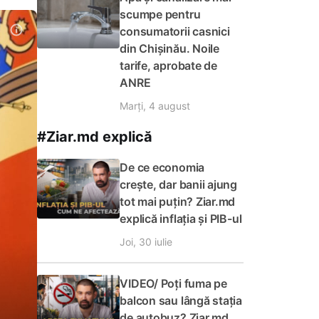
scumpe pentru
consumatorii casnici
din Chișinău. Noile
tarife, aprobate de
ANRE
Marți, 4 august
#Ziar.md explică
De ce economia
crește, dar banii ajung
tot mai puțin? Ziar.md
explică inflația și PIB-ul
Joi, 30 iulie
VIDEO/ Poți fuma pe
balcon sau lângă stația
de autobuz? Ziar.md