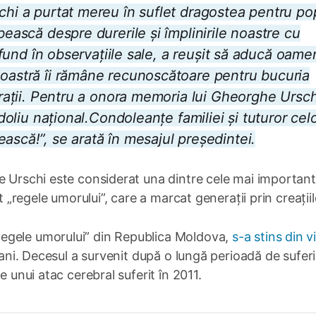
chi a purtat mereu în suflet dragostea pentru po
bească despre durerile și împlinirile noastre cu
rofund în observațiile sale, a reușit să aducă oame
noastră îi rămâne recunoscătoare pentru bucuria
nerații. Pentru a onora memoria lui Gheorghe Ursch
 doliu național.Condoleanțe familiei și tuturor cel
ască!”, se arată în mesajul președintei.
e Urschi este considerat una dintre cele mai importan
t „regele umorului”, care a marcat generații prin creațiil
egele umorului” din Republica Moldova,
s-a stins din v
 ani. Decesul a survenit după o lungă perioadă de suferi
e unui atac cerebral suferit în 2011.