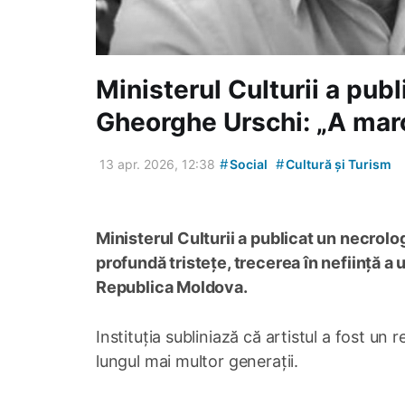
Ministerul Culturii a publ
Gheorghe Urschi: „A marc
#
#
13 apr. 2026, 12:38
Social
Cultură și Turism
Ministerul Culturii a publicat un necrolo
profundă tristețe, trecerea în neființă a u
Republica Moldova.
Instituția subliniază că artistul a fost un 
lungul mai multor generații.