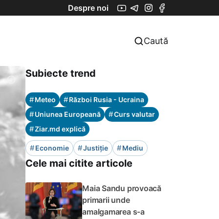
Despre noi
Caută
Subiecte trend
#
#
Meteo
Război Rusia - Ucraina
#
#
Uniunea Europeană
Curs valutar
#
Ziar.md explică
#
#
#
Economie
Justiție
Mediu
Cele mai citite articole
Maia Sandu provoacă
primarii unde
amalgamarea s-a