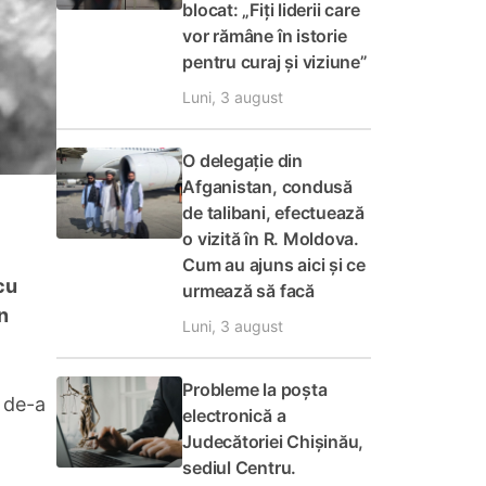
blocat: „Fiți liderii care
vor rămâne în istorie
pentru curaj și viziune”
Luni, 3 august
O delegație din
Afganistan, condusă
de talibani, efectuează
o vizită în R. Moldova.
Cum au ajuns aici și ce
cu
urmează să facă
n
Luni, 3 august
Probleme la poșta
c de-a
electronică a
Judecătoriei Chișinău,
sediul Centru.