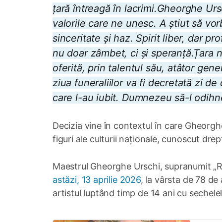
țară întreagă în lacrimi.Gheorghe Urs
valorile care ne unesc. A știut să vor
sinceritate și haz. Spirit liber, dar p
nu doar zâmbet, ci și speranță.Țara 
oferită, prin talentul său, atâtor ge
ziua funeraliilor va fi decretată zi de
care l-au iubit. Dumnezeu să-l odihne
Decizia vine în contextul în care Gheorgh
figuri ale culturii naționale, cunoscut drep
Maestrul Gheorghe Urschi, supranumit „R
astăzi, 13 aprilie 2026
, la vârsta de 78 de
artistul luptând timp de 14 ani cu sechelel