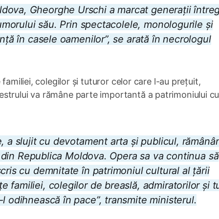
dova, Gheorghe Urschi a marcat generații întreg
 umorului său. Prin spectacolele, monologurile și
nță în casele oamenilor”, se arată în necrologul
amiliei, colegilor și tuturor celor care l-au prețuit,
strului va rămâne parte importantă a patrimoniului cul
, a slujit cu devotament arta și publicul, rămânâ
lui din Republica Moldova. Opera sa va continua să
ris cu demnitate în patrimoniul cultural al țării
familiei, colegilor de breaslă, admiratorilor și t
l odihnească în pace”, transmite ministerul.