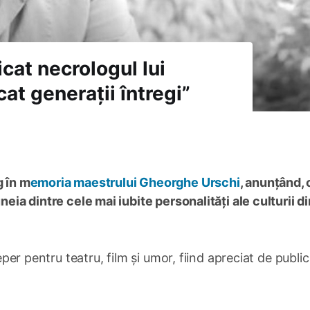
icat necrologul lui
at generații întregi”
g în m
emoria maestrului Gheorghe Urschi
, anunțând, 
neia dintre cele mai iubite personalități ale culturii di
reper pentru teatru, film și umor, fiind apreciat de publi