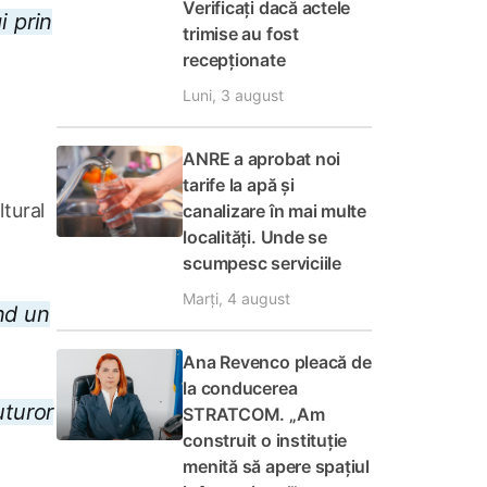
Verificați dacă actele
i prin
trimise au fost
recepționate
Luni, 3 august
ANRE a aprobat noi
tarife la apă și
tural
canalizare în mai multe
localități. Unde se
scumpesc serviciile
Marți, 4 august
nd un
Ana Revenco pleacă de
la conducerea
uturor
STRATCOM. „Am
construit o instituție
menită să apere spațiul