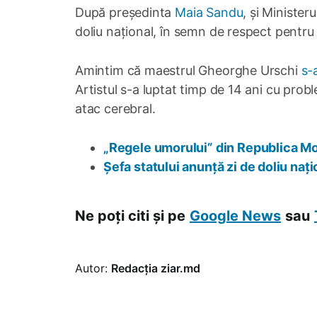
După președinta
Maia Sandu
, și Ministeru
doliu național, în semn de respect pentru 
Amintim că maestrul Gheorghe Urschi
s-
Artistul s-a luptat timp de 14 ani cu prob
atac cerebral.
„Regele umorului” din Republica Mol
Șefa statului anunță zi de doliu na
Ne poți citi și pe
Google News
sau
Autor:
Redacția ziar.md