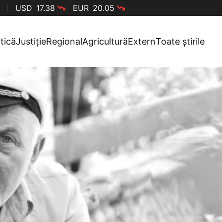
USD
17.38
EUR
20.05
itică
Justiție
Regional
Agricultură
Extern
Toate știrile