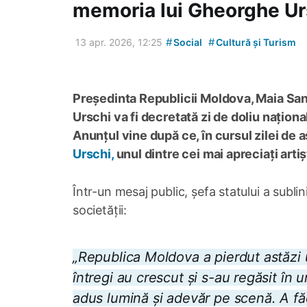
memoria lui Gheorghe Ur
#
#
13 apr. 2026, 12:25
Social
Cultură și Turism
Președinta Republicii Moldova, Maia San
Urschi va fi decretată zi de doliu naționa
Anunțul vine după ce, în cursul zilei de a
Urschi,
unul dintre cei mai apreciați arti
Într-un mesaj public, șefa statului a subli
societății:
„Republica Moldova a pierdut astăzi 
întregi au crescut și s-au regăsit în 
adus lumină și adevăr pe scenă. A făc