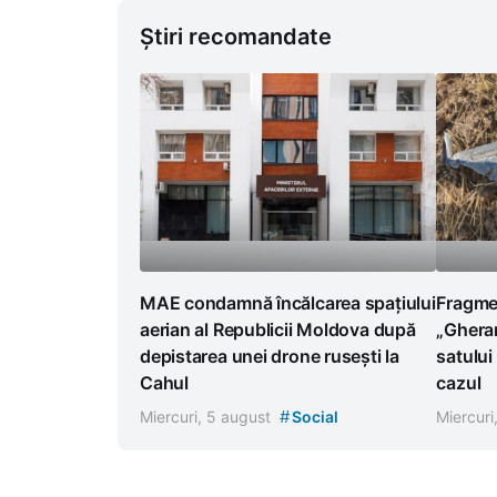
Știri recomandate
Fragmen
MAE condamnă încălcarea spațiului
„Gheran
aerian al Republicii Moldova după
satului
depistarea unei drone rusești la
cazul
Cahul
#
Miercuri
Miercuri, 5 august
Social