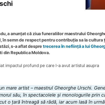
schi
du, a anunțat că ziua funeraliilor maestrului Gheorgh
l, în semn de respect pentru contribuția sa la cultura ță
stăzi, s-a aflat despre
trecerea în neființă a lui Gheor
ști din Republica Moldova.
niat impactul profund pe care l-a avut artistul asupra
un mare artist – maestrul Gheorghe Urschi. Gener
umorul său, în spectacolele și monologurile prin c
ut o țară întreagă să râdă, iar acum lasă în urmă