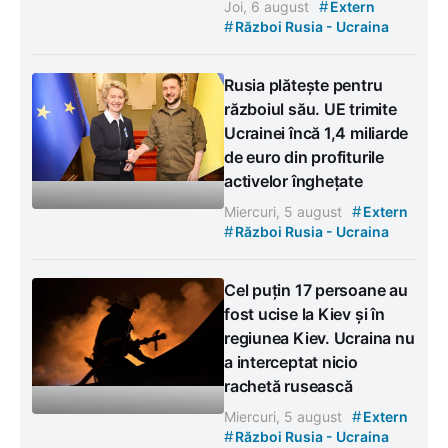
#
Joi, 6 august
Extern
#
Război Rusia - Ucraina
Rusia plătește pentru
războiul său. UE trimite
Ucrainei încă 1,4 miliarde
de euro din profiturile
activelor înghețate
#
Miercuri, 5 august
Extern
#
Război Rusia - Ucraina
Cel puțin 17 persoane au
fost ucise la Kiev și în
regiunea Kiev. Ucraina nu
a interceptat nicio
rachetă rusească
#
Miercuri, 5 august
Extern
#
Război Rusia - Ucraina