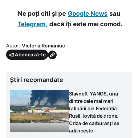
Ne poți citi și pe
Google News
sau
Telegram,
dacă îți este mai comod.
Autor:
Victoria Romaniuc
Abonează-te
Știri recomandate
Slavneft-YANOS, una
dintre cele mai mari
rafinării din Federația
Rusă, lovită de drone.
Criza de carburanți se
adâncește