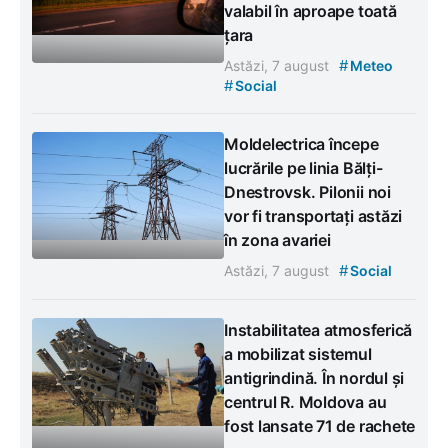
valabil în aproape toată
țara
#
Astăzi, 7 august
Meteo
#
Social
Moldelectrica începe
lucrările pe linia Bălți-
Dnestrovsk. Pilonii noi
vor fi transportați astăzi
în zona avariei
#
Astăzi, 7 august
Social
Instabilitatea atmosferică
a mobilizat sistemul
antigrindină. În nordul și
centrul R. Moldova au
fost lansate 71 de rachete