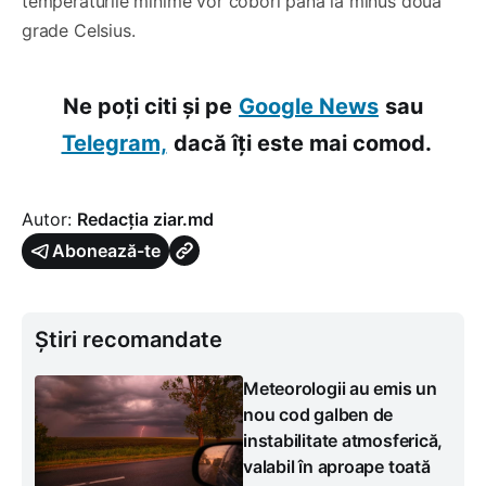
temperaturile minime vor coborî până la minus două
grade Celsius.
Ne poți citi și pe
Google News
sau
Telegram,
dacă îți este mai comod.
Autor:
Redacția ziar.md
Abonează-te
Știri recomandate
Meteorologii au emis un
nou cod galben de
instabilitate atmosferică,
valabil în aproape toată