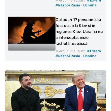
#
Miercuri, 5 august
Extern
#
Război Rusia - Ucraina
Cel puțin 17 persoane au
fost ucise la Kiev și în
regiunea Kiev. Ucraina nu
a interceptat nicio
rachetă rusească
#
Miercuri, 5 august
Extern
#
Război Rusia - Ucraina