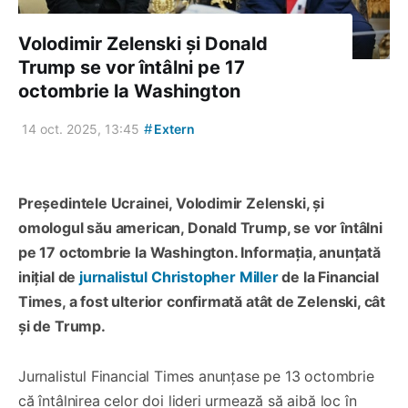
Volodimir Zelenski și Donald
Trump se vor întâlni pe 17
octombrie la Washington
#
14 oct. 2025, 13:45
Extern
Președintele Ucrainei, Volodimir Zelenski, și
omologul său american, Donald Trump, se vor întâlni
pe 17 octombrie la Washington. Informația, anunțată
inițial de
jurnalistul Christopher Miller
de la Financial
Times, a fost ulterior confirmată atât de Zelenski, cât
și de Trump.
Jurnalistul Financial Times anunțase pe 13 octombrie
că întâlnirea celor doi lideri urmează să aibă loc în