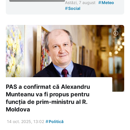
#
Astăzi, 7 august
Meteo
#
Social
PAS a confirmat că Alexandru
Munteanu va fi propus pentru
funcția de prim-ministru al R.
Moldova
#
14 oct. 2025, 13:02
Politică