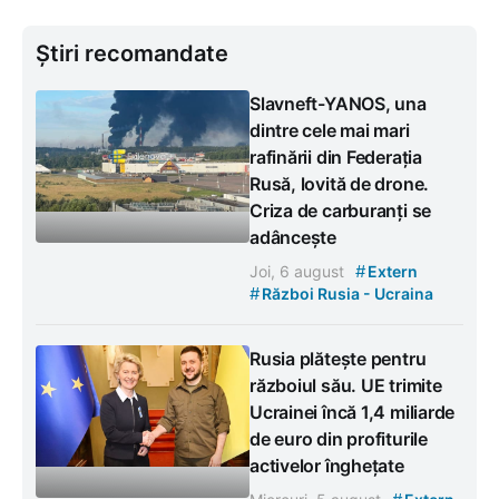
Știri recomandate
Slavneft-YANOS, una
dintre cele mai mari
rafinării din Federația
Rusă, lovită de drone.
Criza de carburanți se
adâncește
#
Joi, 6 august
Extern
#
Război Rusia - Ucraina
Rusia plătește pentru
războiul său. UE trimite
Ucrainei încă 1,4 miliarde
de euro din profiturile
activelor înghețate