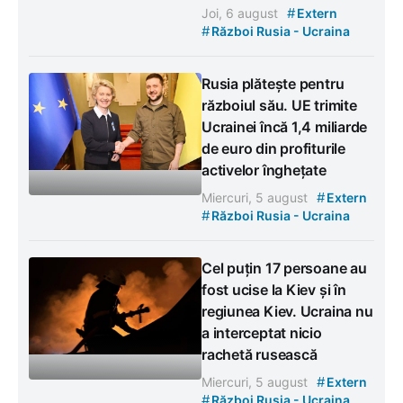
#
Joi, 6 august
Extern
#
Război Rusia - Ucraina
Rusia plătește pentru
războiul său. UE trimite
Ucrainei încă 1,4 miliarde
de euro din profiturile
activelor înghețate
#
Miercuri, 5 august
Extern
#
Război Rusia - Ucraina
Cel puțin 17 persoane au
fost ucise la Kiev și în
regiunea Kiev. Ucraina nu
a interceptat nicio
rachetă rusească
#
Miercuri, 5 august
Extern
#
Război Rusia - Ucraina