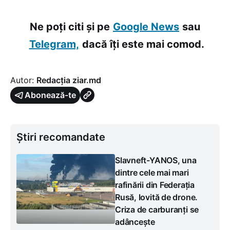
Ne poți citi și pe
Google News
sau
Telegram,
dacă îți este mai comod.
Autor:
Redacția ziar.md
Abonează-te
Știri recomandate
Slavneft-YANOS, una
dintre cele mai mari
rafinării din Federația
Rusă, lovită de drone.
Criza de carburanți se
adâncește