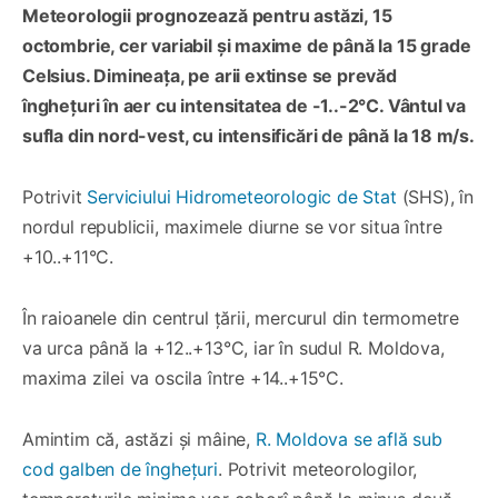
Meteorologii prognozează pentru astăzi, 15
octombrie, cer variabil și maxime de până la 15 grade
Celsius. Dimineața, pe arii extinse se prevăd
înghețuri în aer cu intensitatea de -1..-2°C. Vântul va
sufla din nord-vest, cu intensificări de până la 18 m/s.
Potrivit
Serviciului Hidrometeorologic de Stat
(SHS), în
nordul republicii, maximele diurne se vor situa între
+10..+11°C.
În raioanele din centrul țării, mercurul din termometre
va urca până la +12..+13°C, iar în sudul R. Moldova,
maxima zilei va oscila între +14..+15°C.
Amintim că, astăzi și mâine,
R. Moldova se află sub
cod galben de înghețuri
. Potrivit meteorologilor,