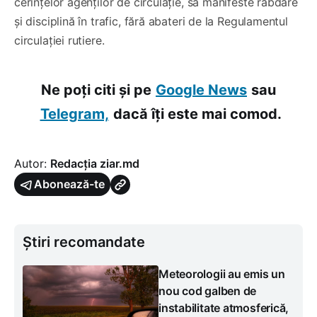
cerințelor agenților de circulație, să manifeste răbdare
și disciplină în trafic, fără abateri de la Regulamentul
circulației rutiere.
Ne poți citi și pe
Google News
sau
Telegram,
dacă îți este mai comod.
Autor:
Redacția ziar.md
Abonează-te
Știri recomandate
Meteorologii au emis un
nou cod galben de
instabilitate atmosferică,