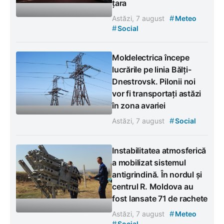
țara
#
Astăzi, 7 august
Meteo
#
Social
Moldelectrica începe
lucrările pe linia Bălți-
Dnestrovsk. Pilonii noi
vor fi transportați astăzi
în zona avariei
#
Astăzi, 7 august
Social
Instabilitatea atmosferică
a mobilizat sistemul
antigrindină. În nordul și
centrul R. Moldova au
fost lansate 71 de rachete
#
Astăzi, 7 august
Meteo
#
Social