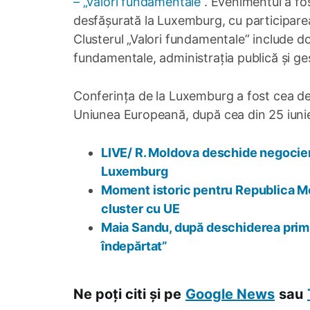
– „Valori fundamentale”
. Evenimentul a fo
desfășurată la Luxemburg, cu participar
Clusterul „Valori fundamentale” include d
fundamentale, administrația publică și ges
Conferința de la Luxemburg a fost cea d
Uniunea Europeană, după cea din 25 iunie 
LIVE/ R. Moldova deschide negocieril
Luxemburg
Moment istoric pentru Republica Mol
cluster cu UE
Maia Sandu, după deschiderea primu
îndepărtat”
Ne poți citi și pe
Google News
sau