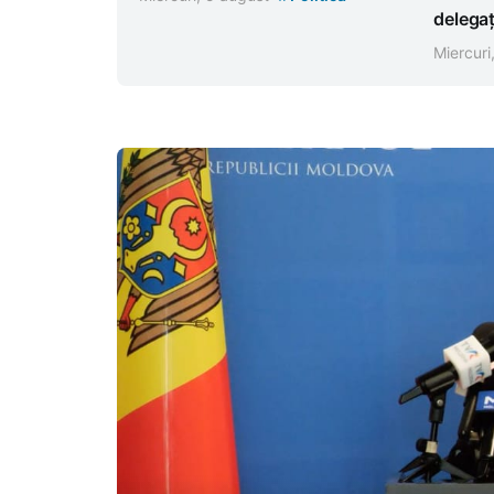
delegaț
Miercuri