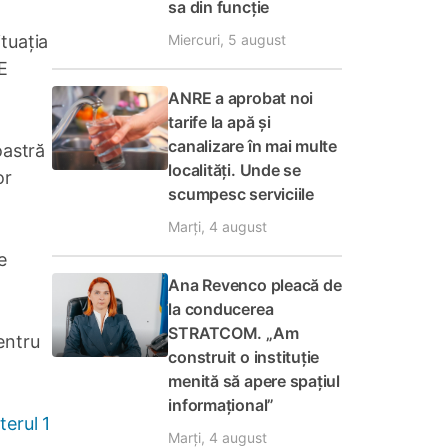
sa din funcție
Miercuri, 5 august
tuația
E
ANRE a aprobat noi
tarife la apă și
canalizare în mai multe
oastră
localități. Unde se
or
scumpesc serviciile
Marți, 4 august
e
Ana Revenco pleacă de
la conducerea
STRATCOM. „Am
entru
construit o instituție
menită să apere spațiul
informațional”
terul 1
Marți, 4 august