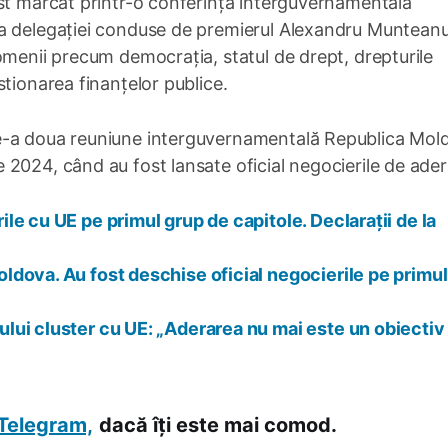
st marcat printr-o conferință interguvernamentală
ea delegației conduse de premierul Alexandru Munteanu
omenii precum democrația, statul de drept, drepturile
tionarea finanțelor publice.
e-a doua reuniune interguvernamentală Republica Mol
2024, când au fost lansate oficial negocierile de ader
e cu UE pe primul grup de capitole. Declarații de la
dova. Au fost deschise oficial negocierile pe primul
lui cluster cu UE: „Aderarea nu mai este un obiectiv
Telegram,
dacă îți este mai comod.