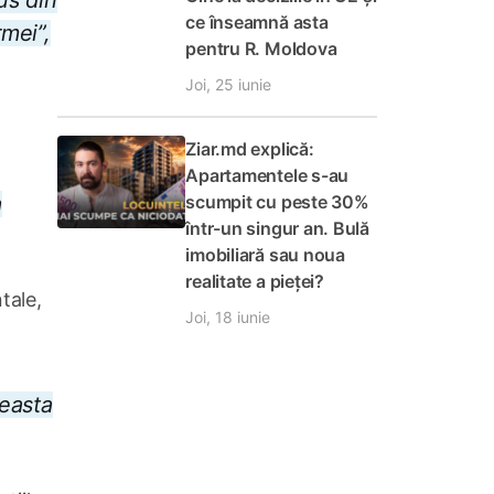
us din
ce înseamnă asta
rmei”,
pentru R. Moldova
Joi, 25 iunie
Ziar.md explică:
Apartamentele s-au
scumpit cu peste 30%
a
într-un singur an. Bulă
imobiliară sau noua
realitate a pieței?
tale,
Joi, 18 iunie
ceasta