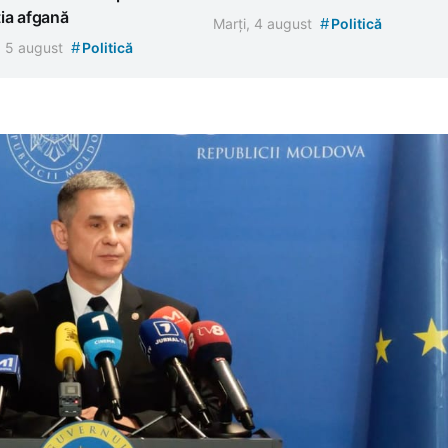
ia afgană
#
Marți, 4 august
Politică
#
, 5 august
Politică