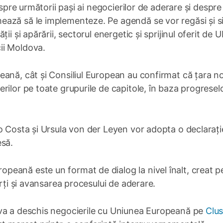
espre următorii pași ai negocierilor de aderare și despre
ază să le implementeze. Pe agendă se vor regăsi și si
i și apărării, sectorul energetic și sprijinul oferit de U
ii Moldova.
eană, cât și Consiliul European au confirmat că țara n
rilor pe toate grupurile de capitole, în baza progresel
o Costa și Ursula von der Leyen vor adopta o declarați
esă.
eană este un format de dialog la nivel înalt, creat p
ărți și avansarea procesului de aderare.
ova a deschis negocierile cu Uniunea Europeană pe
Clus