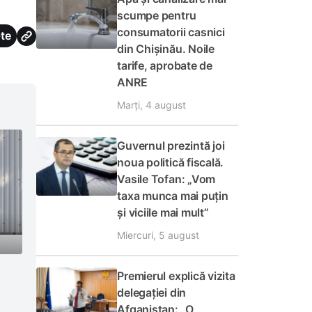
scumpe pentru
consumatorii casnici
te
din Chișinău. Noile
tarife, aprobate de
ANRE
Marți, 4 august
Guvernul prezintă joi
noua politică fiscală.
Vasile Tofan: „Vom
taxa munca mai puțin
și viciile mai mult”
Miercuri, 5 august
Premierul explică vizita
delegației din
Afganistan: „O