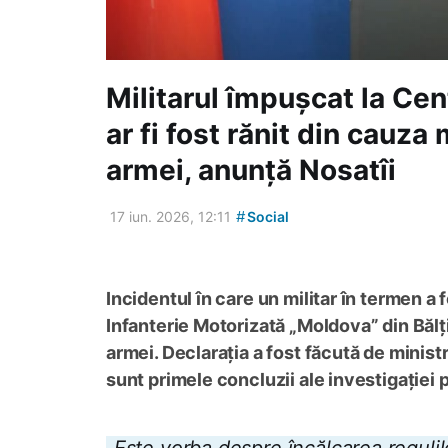
Militarul împușcat la Cent
ar fi fost rănit din cauza
armei, anunță Nosatîi
#
17 iun. 2026, 12:11
Social
Incidentul în care un militar în termen a 
Infanterie Motorizată „Moldova” din Bălț
armei. Declarația a fost făcută de ministr
sunt primele concluzii ale investigației 