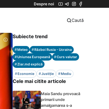
Despre noi
Caută
Subiecte trend
#
#
Meteo
Război Rusia - Ucraina
#
#
Uniunea Europeană
Curs valutar
#
Ziar.md explică
#
#
#
Economie
Justiție
Mediu
Cele mai citite articole
Maia Sandu provoacă
primarii unde
amalgamarea s-a