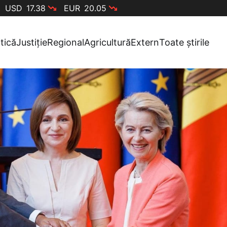
USD
17.38
EUR
20.05
itică
Justiție
Regional
Agricultură
Extern
Toate știrile