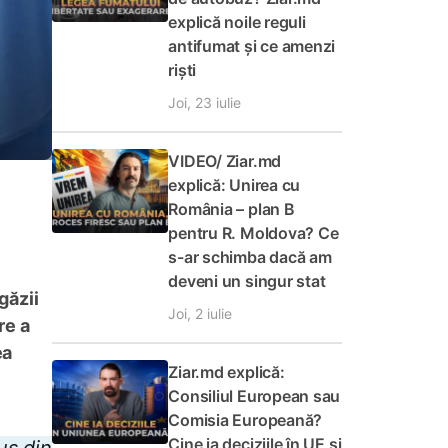
explică noile reguli
antifumat și ce amenzi
riști
Joi, 23 iulie
VIDEO/ Ziar.md
explică: Unirea cu
România – plan B
pentru R. Moldova? Ce
s-ar schimba dacă am
deveni un singur stat
găzii
Joi, 2 iulie
re a
ea
Ziar.md explică:
Consiliul European sau
Comisia Europeană?
Cine ia deciziile în UE și