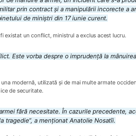
lor de mânuire a armei, un incident care s-a prod
ilitar prin contract și a manipulării incorecte a a
netului de miniștri din 17 iunie curent.
 fi existat un conflict, ministrul a exclus acest lucru.
flict. Este vorba despre o imprudență la mânuire
e una modernă, utilizată și de mai multe armate occiden
nice de securitate.
armei fără necesitate. În cazurile precedente, a
la tragedie”, a menționat Anatolie Nosatîi.