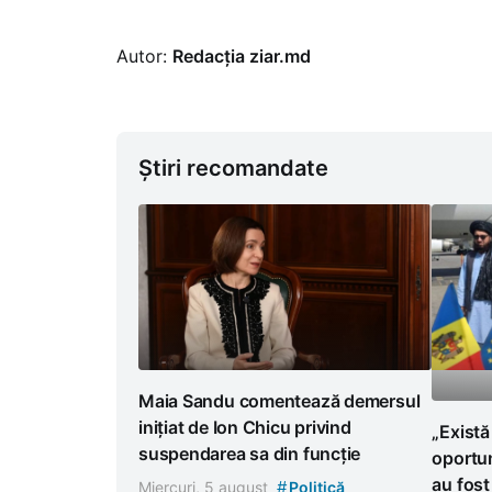
Autor:
Redacția ziar.md
Știri recomandate
Maia Sandu comentează demersul
inițiat de Ion Chicu privind
„Există 
suspendarea sa din funcție
oportun
au fost
#
Miercuri, 5 august
Politică