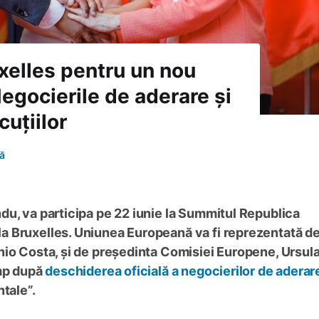
xelles pentru un nou
gocierile de aderare și
uțiilor
ă
du, va participa pe 22 iunie la Summitul Republica
a Bruxelles. Uniunea Europeană va fi reprezentată d
nio Costa, și de președinta Comisiei Europene, Ursul
imp după
deschiderea oficială a negocierilor de aderar
tale”.