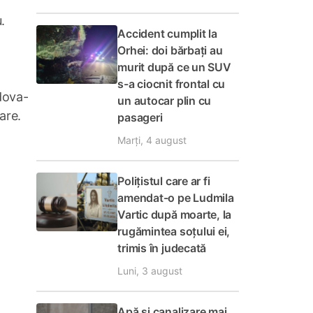
.
Accident cumplit la
Orhei: doi bărbați au
murit după ce un SUV
s-a ciocnit frontal cu
dova-
un autocar plin cu
are.
pasageri
Marți, 4 august
Polițistul care ar fi
amendat-o pe Ludmila
Vartic după moarte, la
rugămintea soțului ei,
trimis în judecată
Luni, 3 august
Apă și canalizare mai