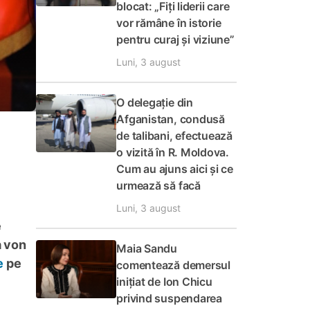
blocat: „Fiți liderii care
vor rămâne în istorie
pentru curaj și viziune”
Luni, 3 august
O delegație din
Afganistan, condusă
de talibani, efectuează
o vizită în R. Moldova.
Cum au ajuns aici și ce
urmează să facă
Luni, 3 august
e
a von
Maia Sandu
e
pe
comentează demersul
inițiat de Ion Chicu
privind suspendarea