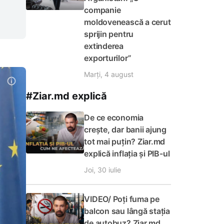
companie
moldovenească a cerut
sprijin pentru
extinderea
exporturilor”
Marți, 4 august
#Ziar.md explică
De ce economia
crește, dar banii ajung
tot mai puțin? Ziar.md
explică inflația și PIB-ul
Joi, 30 iulie
VIDEO/ Poți fuma pe
balcon sau lângă stația
de autobuz? Ziar.md