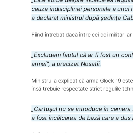
„Este vorba despre încălcarea reguli
cauza indisciplinei personale a unui m
a declarat ministrul după ședința Cabi
Fiind întrebat dacă între cei doi militari ar
„Excludem faptul că ar fi fost un con
armei”, a precizat Nosatîi.
Ministrul a explicat că arma Glock 19 est
însă trebuie respectate strict regulile teh
„Cartușul nu se introduce în camera 
a fost încălcarea de bază care a dus 