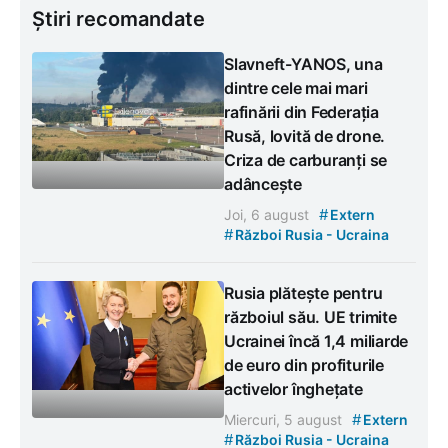
Știri recomandate
Slavneft-YANOS, una
dintre cele mai mari
rafinării din Federația
Rusă, lovită de drone.
Criza de carburanți se
adâncește
#
Joi, 6 august
Extern
#
Război Rusia - Ucraina
Rusia plătește pentru
războiul său. UE trimite
Ucrainei încă 1,4 miliarde
de euro din profiturile
activelor înghețate
#
Miercuri, 5 august
Extern
#
Război Rusia - Ucraina