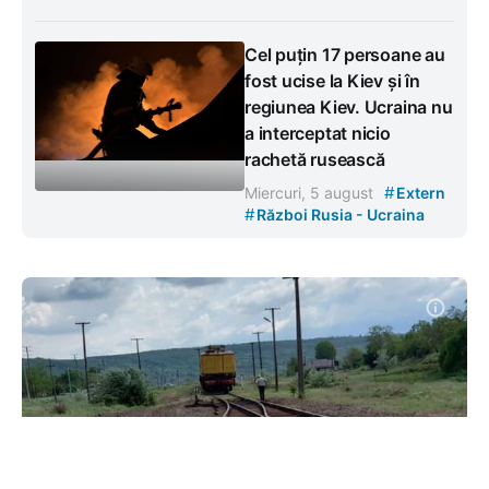
Cel puțin 17 persoane au
fost ucise la Kiev și în
regiunea Kiev. Ucraina nu
a interceptat nicio
rachetă rusească
#
Miercuri, 5 august
Extern
#
Război Rusia - Ucraina