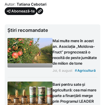
Autor:
Tatiana Cebotari
Abonează-te
Știri recomandate
Mai multe mere în acest
an. Asociația „Moldova-
Fruct” prognozează o
recoltă de peste jumătate
de milion de tone
#
Joi, 6 august
Agricultură
Bani pentru sate și
agricultură: cea mai mare
parte a finanțării merge
prin Programul LEADER