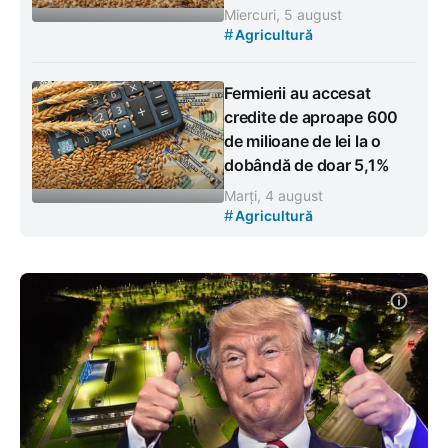
Miercuri, 5 august
#
Agricultură
Fermierii au accesat
credite de aproape 600
de milioane de lei la o
dobândă de doar 5,1%
Marți, 4 august
#
Agricultură