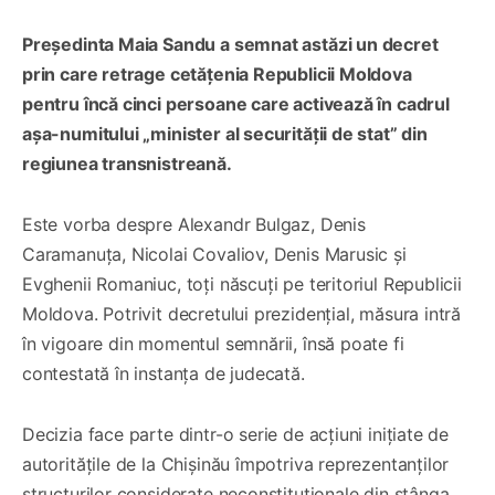
Președinta Maia Sandu a semnat astăzi un decret
prin care retrage cetățenia Republicii Moldova
pentru încă cinci persoane care activează în cadrul
așa-numitului „minister al securității de stat” din
regiunea transnistreană.
Este vorba despre Alexandr Bulgaz, Denis
Caramanuța, Nicolai Covaliov, Denis Marusic și
Evghenii Romaniuc, toți născuți pe teritoriul Republicii
Moldova. Potrivit decretului prezidențial, măsura intră
în vigoare din momentul semnării, însă poate fi
contestată în instanța de judecată.
Decizia face parte dintr-o serie de acțiuni inițiate de
autoritățile de la Chișinău împotriva reprezentanților
structurilor considerate neconstituționale din stânga