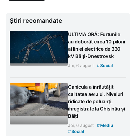
Știri recomandate
ULTIMA ORĂ: Furtunile
au doborât circa 10 piloni
ai liniei electrice de 330
kV Bălți-Dnestrovsk
#
Joi, 6 august
Social
Canicula a înrăutățit
calitatea aerului. Niveluri
ridicate de poluanți,
înregistrate la Chișinău și
Bălți
#
Joi, 6 august
Mediu
#
Social