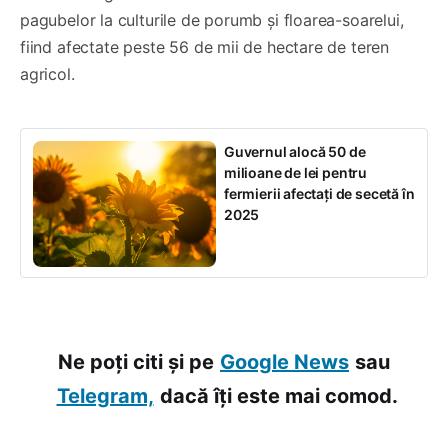
pagubelor la culturile de porumb și floarea-soarelui,
fiind afectate peste 56 de mii de hectare de teren
agricol.
Guvernul alocă 50 de
milioane de lei pentru
fermierii afectați de secetă în
2025
Ne poți citi și pe
Google News
sau
Telegram,
dacă îți este mai comod.