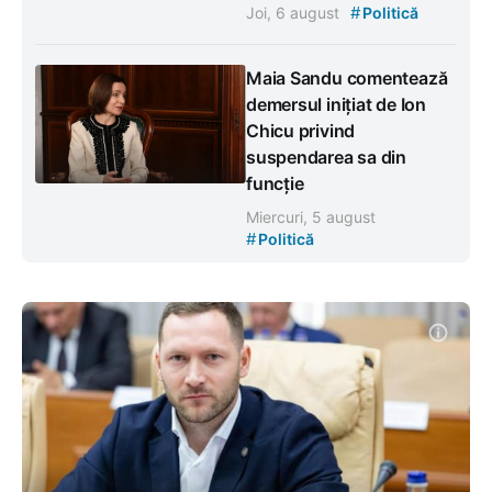
#
Joi, 6 august
Politică
Maia Sandu comentează
demersul inițiat de Ion
Chicu privind
suspendarea sa din
funcție
Miercuri, 5 august
#
Politică