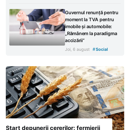
Guvernul renunță pentru
moment la TVA pentru
imobile și automobile:
„Rămânem la paradigma
accizării”
#
Joi, 6 august
Social
Start depunerii cererilor: fermierii