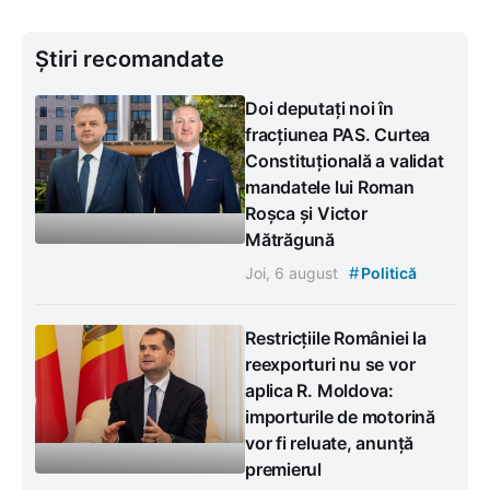
Știri recomandate
Doi deputați noi în
fracțiunea PAS. Curtea
Constituțională a validat
mandatele lui Roman
Roșca și Victor
Mătrăgună
#
Joi, 6 august
Politică
Restricțiile României la
reexporturi nu se vor
aplica R. Moldova:
importurile de motorină
vor fi reluate, anunță
premierul