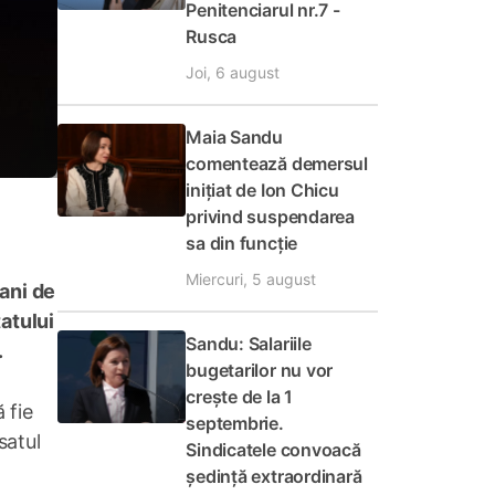
Penitenciarul nr.7 -
Rusca
Joi, 6 august
Maia Sandu
comentează demersul
inițiat de Ion Chicu
privind suspendarea
sa din funcție
Miercuri, 5 august
ani de
tatului
Sandu: Salariile
.
bugetarilor nu vor
crește de la 1
 fie
septembrie.
satul
Sindicatele convoacă
ședință extraordinară