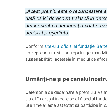
„Acest premiu este o recunoaștere a c
dată că își doresc să trăiască în dem
demonstrat că democrația poate rezist
declarat președinta.
Conform
site-ului oficial al fundației Be
antreprenorului și filantropului german Mi
sustenabilității acesteia în mediul de afacer
Urmăriți-ne și pe canalul nostr
Ceremonia de decernare a premiului va av
situat în orașul în care se află sediul fu
Steinmeier este așteptat să participe în c