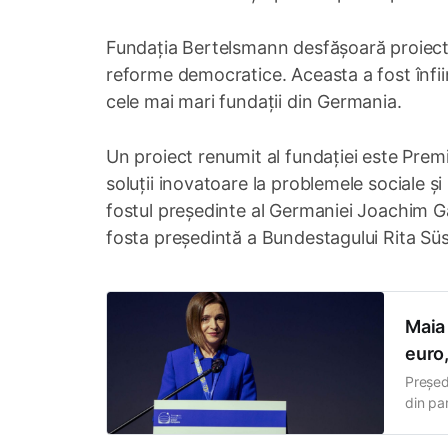
Fundația Bertelsmann desfășoară proiecte 
reforme democratice. Aceasta a fost înfii
cele mai mari fundații din Germania.
Un proiect renumit al fundației este Prem
soluții inovatoare la problemele sociale ș
fostul președinte al Germaniei Joachim Ga
fosta președintă a Bundestagului Rita Sü
Maia 
euro,
Președ
din pa
Adamci
promove