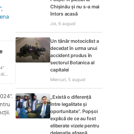
Chișinău și nu s-a mai
”,
întors acasă
tena
Joi, 6 august
Un tânăr motociclist a
decedat în urma unui
e
accident produs în
sectorul Botanica al
4”
capitalei
 din
Miercuri, 5 august
2024”.
„Există o diferență
ntru
între legalitate și
oportunitate”. Popșoi
cții.
explică de ce au fost
eliberate vizele pentru
delegația afgană