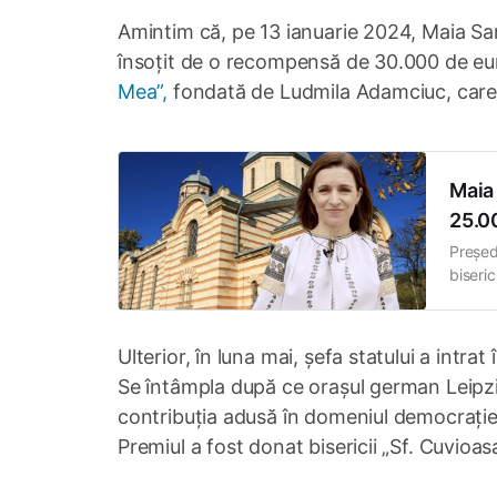
Amintim că, pe 13 ianuarie 2024, Maia Sa
însoțit de o recompensă de 30.000 de eu
Mea”,
fondată de Ludmila Adamciuc, care
Maia
25.00
Președ
biseric
localit
conser
Ulterior, în luna mai, șefa statului a int
Se întâmpla după ce orașul german Leipzig
contribuția adusă în domeniul democrației,
Premiul a fost donat bisericii „Sf. Cuvioa