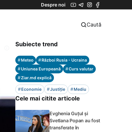
Despre noi
Caută
Subiecte trend
#
#
Meteo
Război Rusia - Ucraina
#
#
Uniunea Europeană
Curs valutar
#
Ziar.md explică
#
#
#
Economie
Justiție
Mediu
Cele mai citite articole
Evghenia Guțul și
Svetlana Popan au fost
transferate în