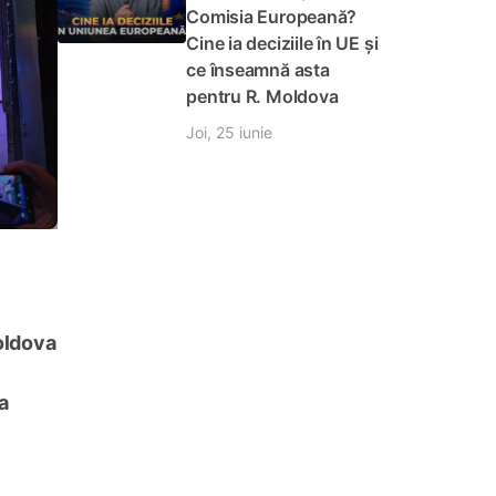
Comisia Europeană?
Cine ia deciziile în UE și
ce înseamnă asta
pentru R. Moldova
Joi, 25 iunie
Moldova
a