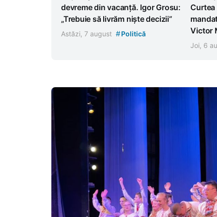
devreme din vacanță. Igor Grosu:
Curtea 
„Trebuie să livrăm niște decizii”
mandat
Victor
#
Astăzi, 7 august
Politică
Joi, 6 