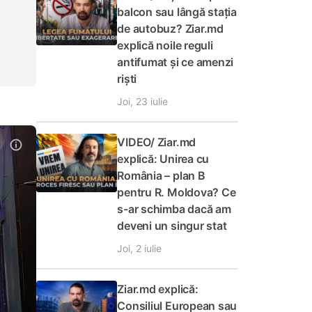
balcon sau lângă stația
de autobuz? Ziar.md
explică noile reguli
antifumat și ce amenzi
riști
Joi, 23 iulie
VIDEO/ Ziar.md
explică: Unirea cu
România – plan B
pentru R. Moldova? Ce
s-ar schimba dacă am
deveni un singur stat
Joi, 2 iulie
Ziar.md explică:
Consiliul European sau