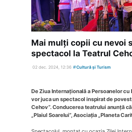
Mai mulți copii cu nevoi 
spectacol la Teatrul Ceho
#
02 dec. 2024, 12:36
Cultură și Turism
De Ziua Internațională a Persoanelor cu D
vor juca un spectacol inspirat de poveste
Cehov”. Conducerea teatrului anunță că 
„Plaiul Soarelui”, Asociația „Planeta Carit
Spectacolul, montat cu ocazia Zilei Interna