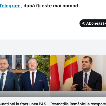
Telegram,
dacă îți este mai comod.
Abonează-
utați noi în fracțiunea PAS.
Restricțiile României la reexport