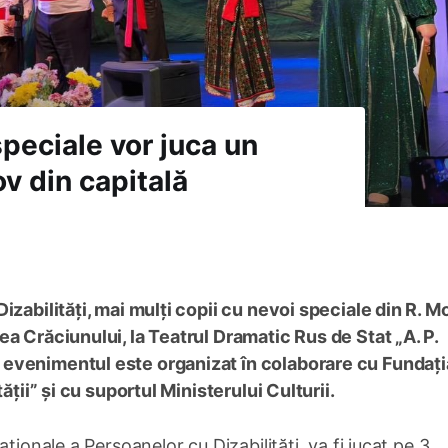
speciale vor juca un
v din capitală
izabilități, mai mulți copii cu nevoi speciale din R. 
a Crăciunului, la Teatrul Dramatic Rus de Stat „A. P.
evenimentul este organizat în colaborare cu Fundați
ății” și cu suportul Ministerului Culturii.
ționale a Persoanelor cu Dizabilități, va fi jucat pe 3