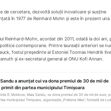
de cercetare, dezvoltă soluții inovatoare și susține
nțată în 1977 de Reinhard Mohn și este în prezent una 
iul Reinhard-Mohn, acordat din 2011, odată la doi ani, 
i politice contemporane. Printre laureații anteriori se n
uck, fostul președinte al Estoniei Toomas Hendrik Ilve
ssmuth și ex-secretarul general al ONU Kofi Annan.
Sandu a anunțat cui va dona premiul de 30 de mii de
 primit din partea municipiului Timișoara
inta R. Moldova, Maia Sandu, va dona premiul de 30 de mii de euro, pr
rtea municipiului Timișoara, organizației „Prietena Mea”, fondată de Lu
uc. „Asociația „Prietena Mea” este vocea copiilor cu sindromul Down ș
ază incluziunea lor, ca ei să trăiască în familii și…