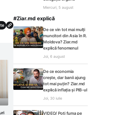
Miercuri, 5 august
#Ziar.md explică
te
De ce vin tot mai mulți
muncitori din Asia în R.
Moldova? Ziar.md
explică fenomenul
Joi, 6 august
De ce economia
crește, dar banii ajung
tot mai puțin? Ziar.md
explică inflația și PIB-ul
Joi, 30 iulie
uri
VIDEO/ Poți fuma pe