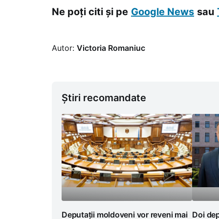
Ne poți citi și pe
Google News
sau
Autor:
Victoria Romaniuc
Știri recomandate
Deputații moldoveni vor reveni mai
Doi dep