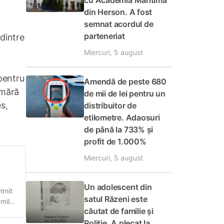
cu Academia Maritimă
din Herson. A fost
semnat acordul de
parteneriat
dintre
Miercuri, 5 august
pentru
Amendă de peste 680
umără
de mii de lei pentru un
s,
distribuitor de
etilometre. Adaosuri
de până la 733% și
profit de 1.000%
Miercuri, 5 august
Un adolescent din
imit
satul Răzeni este
dmila
căutat de familie și
i
Poliție. A plecat la