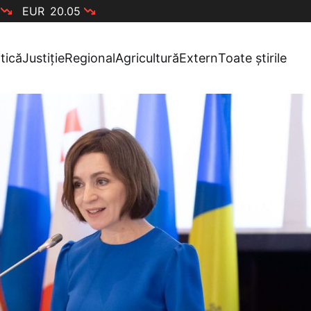
EUR
20.05
itică
Justiție
Regional
Agricultură
Extern
Toate știrile