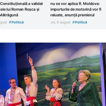
Constituțională a validat
nu se vor aplica R. Moldova:
ele lui Roman Roșca și
importurile de motorină vor fi
 Mătrăgună
reluate, anunță premierul
#
#
august
Politică
Joi, 6 august
Politică