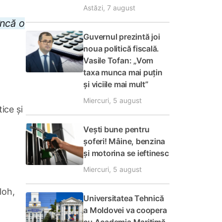
Astăzi, 7 august
încă o
Guvernul prezintă joi
noua politică fiscală.
Vasile Tofan: „Vom
taxa munca mai puțin
și viciile mai mult”
Miercuri, 5 august
ice și
Vești bune pentru
șoferi! Mâine, benzina
și motorina se ieftinesc
Miercuri, 5 august
loh,
Universitatea Tehnică
a Moldovei va coopera