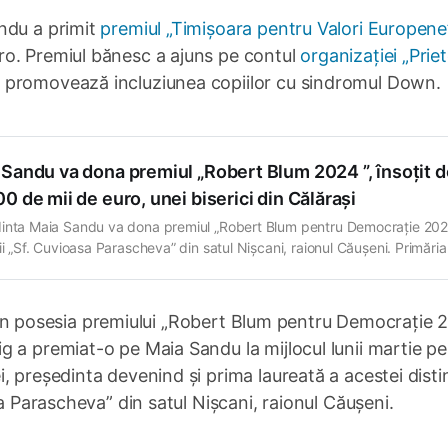
ndu a primit
premiul „Timișoara pentru Valori Europene
ro. Premiul bănesc a ajuns pe contul
organizației „Prie
 promovează incluziunea copiilor cu sindromul Down.
 Sandu va dona premiul „Robert Blum 2024 ”, însoțit d
0 de mii de euro, unei biserici din Călărași
inta Maia Sandu va dona premiul „Robert Blum pentru Democrație 202
ii „Sf. Cuvioasa Parascheva” din satul Nișcani, raionul Căușeni. Primăria
ate a anunțat că cei 25.000 de euro vor fi utilizați pentru repararea și
varea monumentului istoric cu o vechimă de aproape 120…
rat în posesia premiului „Robert Blum pentru Democrație 
 a premiat-o pe Maia Sandu la mijlocul lunii martie pe
 președinta devenind și prima laureată a acestei distin
sa Parascheva” din satul Nișcani, raionul Căușeni.