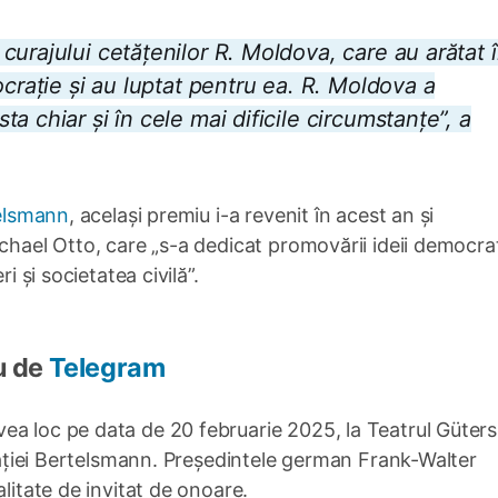
urajului cetățenilor R. Moldova, care au arătat 
ocrație și au luptat pentru ea. R. Moldova a
a chiar și în cele mai dificile circumstanțe”, a
rtelsmann
, același premiu i-a revenit în acest an și
chael Otto, care „s-a dedicat promovării ideii democrat
i și societatea civilă”.
u de
Telegram
ea loc pe data de 20 februarie 2025, la Teatrul Güters
ndației Bertelsmann. Președintele german Frank-Walter
alitate de invitat de onoare.