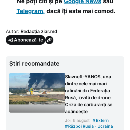
Ne poți citi și pe
Google News
sau
Telegram,
dacă îți este mai comod.
Autor:
Redacția ziar.md
Abonează-te
Știri recomandate
Slavneft-YANOS, una
dintre cele mai mari
rafinării din Federația
Rusă, lovită de drone.
Criza de carburanți se
adâncește
#
Joi, 6 august
Extern
#
Război Rusia - Ucraina