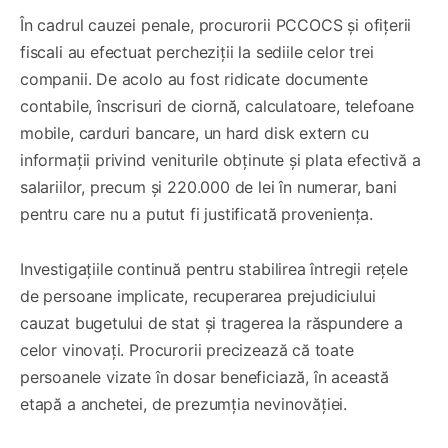
În cadrul cauzei penale, procurorii PCCOCS și ofițerii
fiscali au efectuat percheziții la sediile celor trei
companii. De acolo au fost ridicate documente
contabile, înscrisuri de ciornă, calculatoare, telefoane
mobile, carduri bancare, un hard disk extern cu
informații privind veniturile obținute și plata efectivă a
salariilor, precum și 220.000 de lei în numerar, bani
pentru care nu a putut fi justificată proveniența.
Investigațiile continuă pentru stabilirea întregii rețele
de persoane implicate, recuperarea prejudiciului
cauzat bugetului de stat și tragerea la răspundere a
celor vinovați. Procurorii precizează că toate
persoanele vizate în dosar beneficiază, în această
etapă a anchetei, de prezumția nevinovăției.