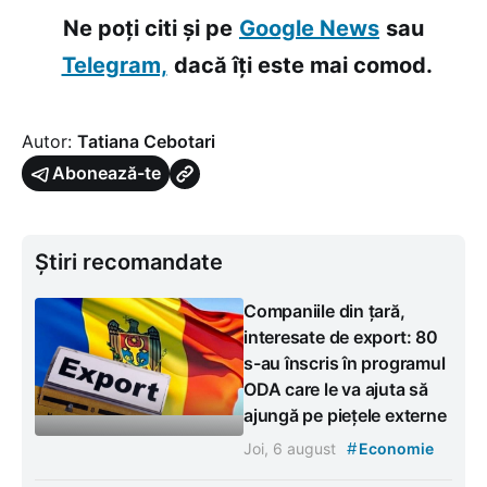
Ne poți citi și pe
Google News
sau
Telegram,
dacă îți este mai comod.
Autor:
Tatiana Cebotari
Abonează-te
Știri recomandate
Companiile din țară,
interesate de export: 80
s-au înscris în programul
ODA care le va ajuta să
ajungă pe piețele externe
#
Joi, 6 august
Economie