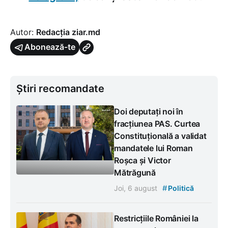
Autor:
Redacția ziar.md
Abonează-te
Știri recomandate
Doi deputați noi în
fracțiunea PAS. Curtea
Constituțională a validat
mandatele lui Roman
Roșca și Victor
Mătrăgună
#
Joi, 6 august
Politică
Restricțiile României la