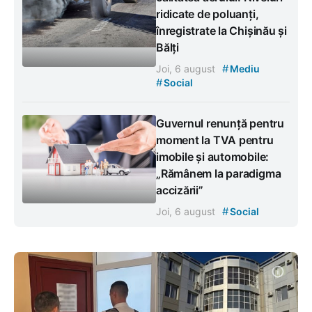
ridicate de poluanți,
înregistrate la Chișinău și
Bălți
#
Joi, 6 august
Mediu
#
Social
Guvernul renunță pentru
moment la TVA pentru
imobile și automobile:
„Rămânem la paradigma
accizării”
#
Joi, 6 august
Social