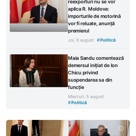
reexporturi nu se vor
aplica R. Moldova:
importurile de motorină
vor fi reluate, anunță
premierul
#
Joi, 6 august
Politică
Maia Sandu comentează
demersul inițiat de Ion
Chicu privind
suspendarea sa din
funcție
Miercuri, 5 august
#
Politică