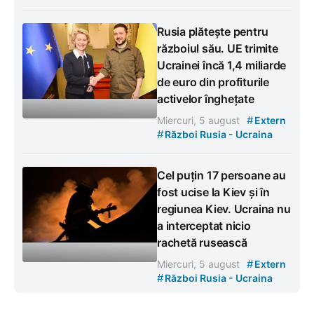
Rusia plătește pentru
războiul său. UE trimite
Ucrainei încă 1,4 miliarde
de euro din profiturile
activelor înghețate
#
Miercuri, 5 august
Extern
#
Război Rusia - Ucraina
Cel puțin 17 persoane au
fost ucise la Kiev și în
regiunea Kiev. Ucraina nu
a interceptat nicio
rachetă rusească
#
Miercuri, 5 august
Extern
#
Război Rusia - Ucraina