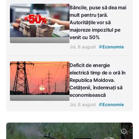
Băncile, puse să dea mai
mult pentru țară.
Autoritățile vor să
majoreze impozitul pe
venit cu 50%
#
Joi, 6 august
Economie
Deficit de energie
electrică timp de o oră în
Republica Moldova.
Cetățenii, îndemnați să
economisească
#
Joi, 6 august
Economie