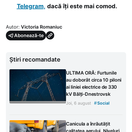
Telegram,
dacă îți este mai comod.
Autor:
Victoria Romaniuc
Abonează-te
Știri recomandate
ULTIMA ORĂ: Furtunile
au doborât circa 10 piloni
ai liniei electrice de 330
kV Bălți-Dnestrovsk
#
Joi, 6 august
Social
Canicula a înrăutățit
calitatea aerului. Niveluri