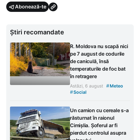
Abonează-te
Știri recomandate
R. Moldova nu scapă nici
pe 7 august de codurile
de caniculă, însă
temperaturile de foc bat
în retragere
#
Astăzi, 6 august
Meteo
#
Social
Un camion cu cereale s-a
răsturnat în raionul
Cimișlia. Șoferul ar fi
pierdut controlul asupra