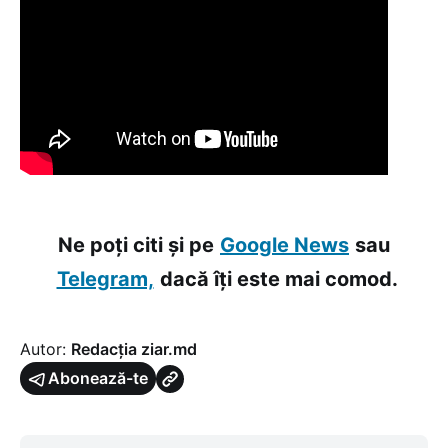
Ne poți citi și pe
Google News
sau
Telegram,
dacă îți este mai comod.
Autor:
Redacția ziar.md
Abonează-te