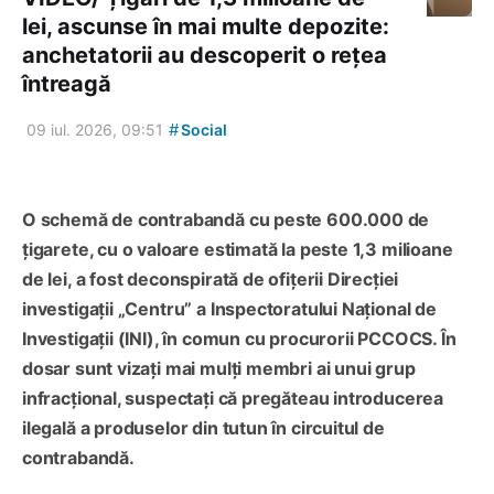
lei, ascunse în mai multe depozite:
anchetatorii au descoperit o rețea
întreagă
#
09 iul. 2026, 09:51
Social
O schemă de contrabandă cu peste 600.000 de
țigarete, cu o valoare estimată la peste 1,3 milioane
de lei, a fost deconspirată de ofițerii Direcției
investigații „Centru” a Inspectoratului Național de
Investigații (INI), în comun cu procurorii PCCOCS. În
dosar sunt vizați mai mulți membri ai unui grup
infracțional, suspectați că pregăteau introducerea
ilegală a produselor din tutun în circuitul de
contrabandă.