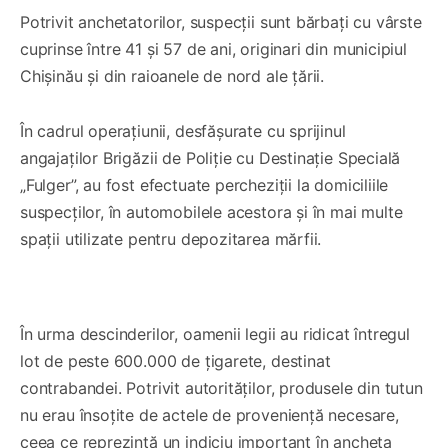
Potrivit anchetatorilor, suspecții sunt bărbați cu vârste
cuprinse între 41 și 57 de ani, originari din municipiul
Chișinău și din raioanele de nord ale țării.
În cadrul operațiunii, desfășurate cu sprijinul
angajaților Brigăzii de Poliție cu Destinație Specială
„Fulger”, au fost efectuate percheziții la domiciliile
suspecților, în automobilele acestora și în mai multe
spații utilizate pentru depozitarea mărfii.
0:00
/
1:08
1×
În urma descinderilor, oamenii legii au ridicat întregul
lot de peste 600.000 de țigarete, destinat
contrabandei. Potrivit autorităților, produsele din tutun
nu erau însoțite de actele de proveniență necesare,
ceea ce reprezintă un indiciu important în ancheta