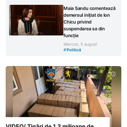
Maia Sandu comentează
demersul inițiat de Ion
Chicu privind
suspendarea sa din
funcție
Miercuri, 5 august
#
Politică
VIDEO/ Țigări de 1,3 milioane de