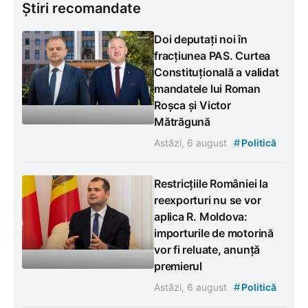
Știri recomandate
Doi deputați noi în
fracțiunea PAS. Curtea
Constituțională a validat
mandatele lui Roman
Roșca și Victor
Mătrăgună
#
Astăzi, 6 august
Politică
Restricțiile României la
reexporturi nu se vor
aplica R. Moldova:
importurile de motorină
vor fi reluate, anunță
premierul
#
Astăzi, 6 august
Politică