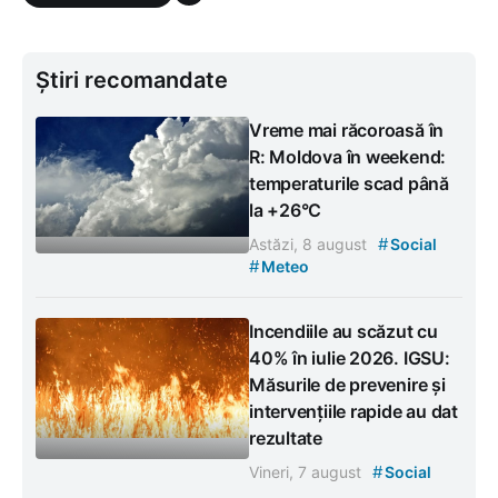
Știri recomandate
Vreme mai răcoroasă în
R: Moldova în weekend:
temperaturile scad până
la +26°C
#
Astăzi, 8 august
Social
#
Meteo
Incendiile au scăzut cu
40% în iulie 2026. IGSU:
Măsurile de prevenire și
intervențiile rapide au dat
rezultate
#
Vineri, 7 august
Social