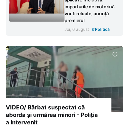
importurile de motorină
vor fi reluate, anunță
premierul
#
Joi, 6 august
Politică
VIDEO/ Bărbat suspectat că
aborda și urmărea minori - Poliția
a intervenit