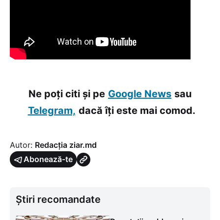
Ne poți citi și pe
Google News
sau
Telegram,
dacă îți este mai comod.
Autor:
Redacția ziar.md
Abonează-te
Știri recomandate