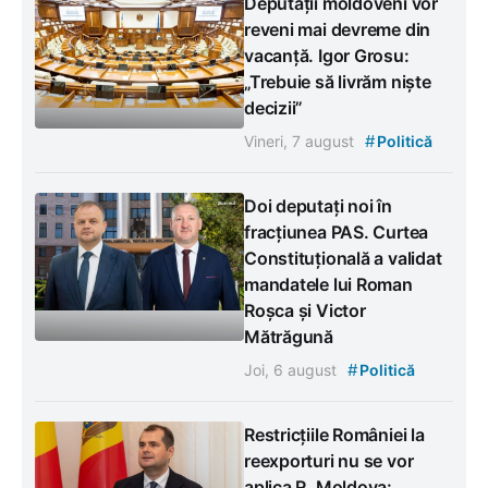
Deputații moldoveni vor
reveni mai devreme din
vacanță. Igor Grosu:
„Trebuie să livrăm niște
decizii”
#
Vineri, 7 august
Politică
Doi deputați noi în
fracțiunea PAS. Curtea
Constituțională a validat
mandatele lui Roman
Roșca și Victor
Mătrăgună
#
Joi, 6 august
Politică
Restricțiile României la
reexporturi nu se vor
aplica R. Moldova: