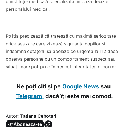
o instituție medicală specializată, în baza deciziei
personalului medical.
0:00
/
0:22
1×
Poliția precizează că tratează cu maximă seriozitate
orice sesizare care vizează siguranța copiilor și
îndeamnă cetățenii să apeleze de urgență la 112 dacă
observă persoane cu un comportament suspect sau
situații care pot pune în pericol integritatea minorilor.
Ne poți citi și pe
Google News
sau
Telegram,
dacă îți este mai comod.
Autor:
Tatiana Cebotari
Abonează-te