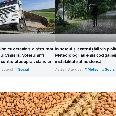
on cu cereale s-a răsturnat
În nordul și centrul țării vin ploil
ul Cimișlia. Șoferul ar fi
Meteorologii au emis cod galbe
 controlul asupra volanului
instabilitate atmosferică
#
#
#
 6 august
Social
Astăzi, 6 august
Meteo
Social