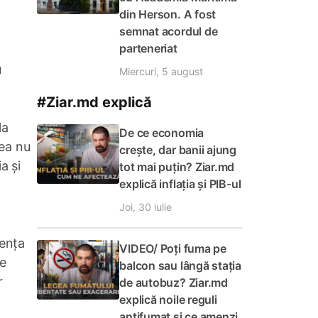
din Herson. A fost
semnat acordul de
parteneriat
u
Miercuri, 5 august
#Ziar.md explică
la
De ce economia
tea nu
crește, dar banii ajung
a și
tot mai puțin? Ziar.md
explică inflația și PIB-ul
Joi, 30 iulie
iența
VIDEO/ Poți fuma pe
de
balcon sau lângă stația
r
de autobuz? Ziar.md
explică noile reguli
antifumat și ce amenzi