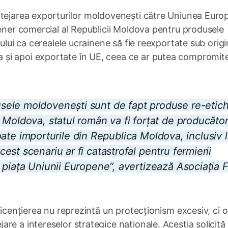
otejarea exporturilor moldovenești către Uniunea Euro
tener comercial al Republicii Moldova pentru produsele
cului ca cerealele ucrainene să fie reexportate sub orig
și apoi exportate în UE, ceea ce ar putea compromit
ele moldovenești sunt de fapt produse re-etic
Moldova, statul român va fi forțat de producători
 toate importurile din Republica Moldova, inclusiv 
st scenariu ar fi catastrofal pentru fermierii
 piața Uniunii Europene”, avertizează Asociația F
licențierea nu reprezintă un protecționism excesiv, ci o
re a intereselor strategice naționale. Aceștia solicită