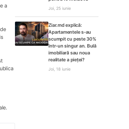
e a
Joi, 25 iunie
Ziar.md explică:
 de
Apartamentele s-au
is
scumpit cu peste 30%
într-un singur an. Bulă
imobiliară sau noua
realitate a pieței?
st
ublica
Joi, 18 iunie
ale.