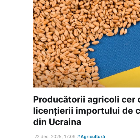
Producătorii agricoli cer
licențierii importului de
din Ucraina
#
22 dec. 2025, 17:09
Agricultură