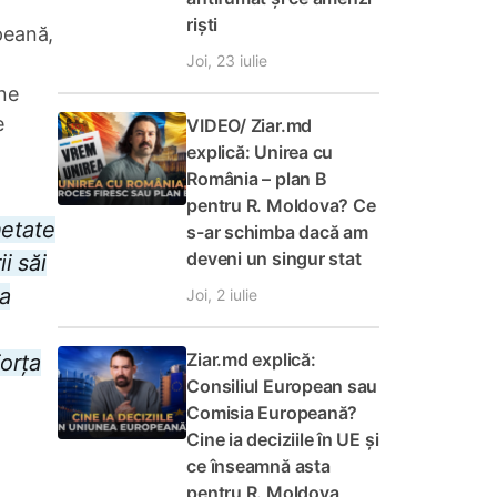
riști
peană,
Joi, 23 iulie
ine
e
VIDEO/ Ziar.md
explică: Unirea cu
România – plan B
pentru R. Moldova? Ce
hetate
s-ar schimba dacă am
deveni un singur stat
i săi
la
Joi, 2 iulie
Ziar.md explică:
orța
Consiliul European sau
Comisia Europeană?
Cine ia deciziile în UE și
ce înseamnă asta
pentru R. Moldova