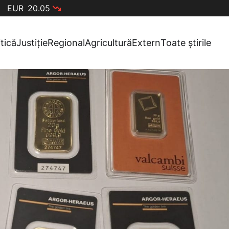
EUR
20.05
itică
Justiție
Regional
Agricultură
Extern
Toate știrile