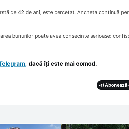
vârstă de 42 de ani, este cercetat. Ancheta continuă pe
ararea bunurilor poate avea consecințe serioase: confis
Telegram,
dacă îți este mai comod.
Abonează-