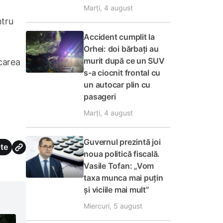
Marți, 4 august
ntru
Accident cumplit la
Orhei: doi bărbați au
murit după ce un SUV
carea
s-a ciocnit frontal cu
un autocar plin cu
pasageri
Marți, 4 august
Guvernul prezintă joi
te
noua politică fiscală.
Vasile Tofan: „Vom
taxa munca mai puțin
și viciile mai mult”
Miercuri, 5 august