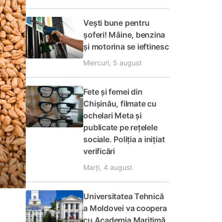
Vești bune pentru
șoferi! Mâine, benzina
și motorina se ieftinesc
Miercuri, 5 august
Fete și femei din
Chișinău, filmate cu
ochelari Meta și
publicate pe rețelele
sociale. Poliția a inițiat
verificări
Marți, 4 august
Universitatea Tehnică
a Moldovei va coopera
cu Academia Maritimă