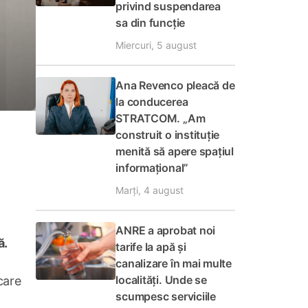
privind suspendarea
sa din funcție
Miercuri, 5 august
Ana Revenco pleacă de
la conducerea
STRATCOM. „Am
construit o instituție
menită să apere spațiul
informațional”
Marți, 4 august
ANRE a aprobat noi
ă.
tarife la apă și
canalizare în mai multe
localități. Unde se
care
scumpesc serviciile