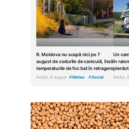
R. Moldova nu scapă nici pe 7
Un cami
august de codurile de caniculă, însă
în raion
temperaturile de foc bat în retragere
pierdut
#
#
Astăzi, 6 august
Meteo
Social
Astăzi,