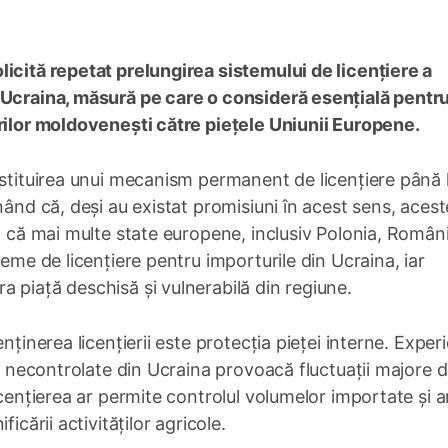
icită repetat prelungirea sistemului de licențiere a
 Ucraina, măsură pe care o consideră esențială pentr
urilor moldovenești către piețele Uniunii Europene.
nstituirea unui mecanism permanent de licențiere până 
nând că, deși au existat promisiuni în acest sens, aces
a că mai multe state europene, inclusiv Polonia, Români
teme de licențiere pentru importurile din Ucraina, iar
 piață deschisă și vulnerabilă din regiune.
nținerea licențierii este protecția pieței interne. Exper
și necontrolate din Ucraina provoacă fluctuații majore 
icențierea ar permite controlul volumelor importate și a
icării activităților agricole.