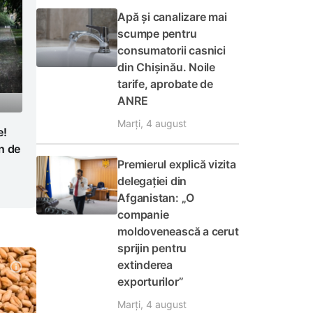
Apă și canalizare mai
scumpe pentru
consumatorii casnici
din Chișinău. Noile
tarife, aprobate de
ANRE
Marți, 4 august
e!
n de
Premierul explică vizita
delegației din
Afganistan: „O
companie
moldovenească a cerut
sprijin pentru
extinderea
exporturilor”
Marți, 4 august