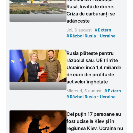
Rusă, lovită de drone.
Criza de carburanți se
adâncește
#
Joi, 6 august
Extern
#
Război Rusia - Ucraina
Rusia plătește pentru
războiul său. UE trimite
Ucrainei încă 1,4 miliarde
de euro din profiturile
activelor înghețate
#
Miercuri, 5 august
Extern
#
Război Rusia - Ucraina
Cel puțin 17 persoane au
fost ucise la Kiev și în
regiunea Kiev. Ucraina nu