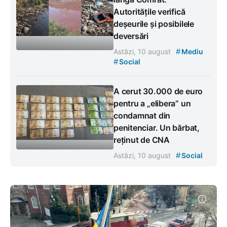
Autoritățile verifică
deșeurile și posibilele
deversări
#
Astăzi, 10 august
Mediu
#
Social
A cerut 30.000 de euro
pentru a „elibera” un
condamnat din
penitenciar. Un bărbat,
reținut de CNA
#
Astăzi, 10 august
Social