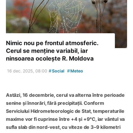
Nimic nou pe frontul atmosferic.
Cerul se menține variabil, iar
ninsoarea ocolește R. Moldova
#
#
16 dec. 2025, 08:00
Social
Meteo
Astăzi, 16 decembrie, cerul va alterna între perioade
senine și înnorări, fără precipitații. Conform
Serviciului Hidrometeorologic de Stat, temperaturile
maxime vor fi cuprinse între +4 și +9°C, iar vântul va
sufla slab din nord-vest, cu viteze de 3–9 kilometri