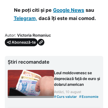
Ne poți citi și pe
Google News
sau
Telegram,
dacă îți este mai comod.
Autor:
Victoria Romaniuc
Abonează-te
Știri recomandate
Leul moldovenesc se
depreciază față de euro și
dolarul american
Astăzi, 10 august
#
#
Curs valutar
Economie