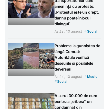
transportatorilor care
amenință cu proteste:
„Protestul este un drept,
dar nu poate înlocui
dialogul”
#
Astăzi, 10 august
Social
Probleme la gunoiștea de
lângă Comrat:
Autoritățile verifică
deșeurile și posibilele
deversări
#
Astăzi, 10 august
Mediu
#
Social
A cerut 30.000 de euro
pentru a „elibera” un
condamnat din