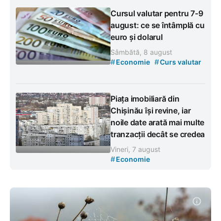
Cursul valutar pentru 7-9
august: ce se întâmplă cu
euro și dolarul
Sâmbătă, 8 august
#
#
Economie
Curs valutar
Piața imobiliară din
Chișinău își revine, iar
noile date arată mai multe
tranzacții decât se credea
Vineri, 7 august
#
Economie