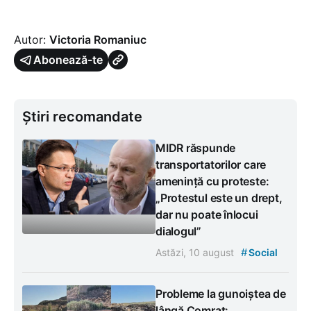
Autor:
Victoria Romaniuc
Abonează-te
Știri recomandate
MIDR răspunde
transportatorilor care
amenință cu proteste:
„Protestul este un drept,
dar nu poate înlocui
dialogul”
#
Astăzi, 10 august
Social
Probleme la gunoiștea de
lângă Comrat: