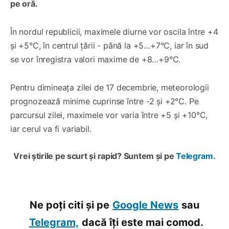
pe oră.
În nordul republicii, maximele diurne vor oscila între +4
și +5°C, în centrul țării - până la +5…+7°C, iar în sud
se vor înregistra valori maxime de +8…+9°C.
Pentru dimineața zilei de 17 decembrie, meteorologii
prognozează minime cuprinse între -2 și +2°C. Pe
parcursul zilei, maximele vor varia între +5 și +10°C,
iar cerul va fi variabil.
Vrei știrile pe scurt și rapid? Suntem și pe
Telegram
.
Ne poți citi și pe
Google News
sau
Telegram,
dacă îți este mai comod.