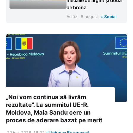
medalie de argint și două
de bronz
#
Astăzi, 8 august
Social
„Noi vom continua să livrăm
rezultate”. La summitul UE-R.
Moldova, Maia Sandu cere un
proces de aderare bazat pe merit
#
22 iun. 2026, 16:02
Uniunea Europeană