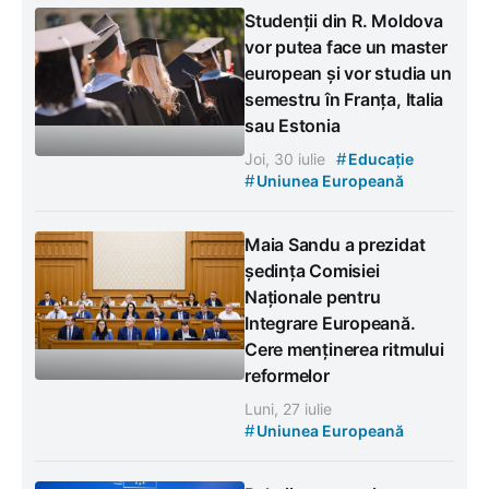
Studenții din R. Moldova
vor putea face un master
european și vor studia un
semestru în Franța, Italia
sau Estonia
#
Joi, 30 iulie
Educație
#
Uniunea Europeană
Maia Sandu a prezidat
ședința Comisiei
Naționale pentru
Integrare Europeană.
Cere menținerea ritmului
reformelor
Luni, 27 iulie
#
Uniunea Europeană