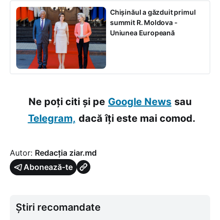
Chișinăul a găzduit primul
summit R. Moldova -
Uniunea Europeană
Ne poți citi și pe
Google News
sau
Telegram,
dacă îți este mai comod.
Autor:
Redacția ziar.md
Abonează-te
Știri recomandate