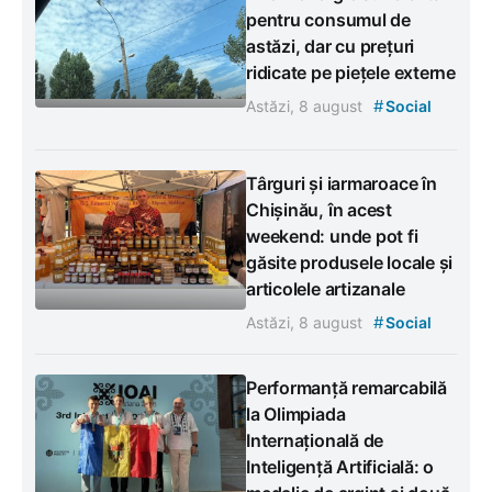
pentru consumul de
astăzi, dar cu prețuri
ridicate pe piețele externe
#
Astăzi, 8 august
Social
Târguri și iarmaroace în
Chișinău, în acest
weekend: unde pot fi
găsite produsele locale și
articolele artizanale
#
Astăzi, 8 august
Social
Performanță remarcabilă
la Olimpiada
Internațională de
Inteligență Artificială: o