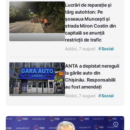
Lucrări de reparație și
târg autohton: Pe
șoseaua Muncești și
strada Miron Costin din
capitală se anunță
restricții de trafic
#
Astăzi, 7 august
Social
ANTA a depistat nereguli
la gările auto din
Chișinău. Responsabilii
au fost amendați
#
Astăzi, 7 august
Social