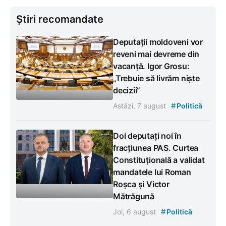
Știri recomandate
Deputații moldoveni vor
reveni mai devreme din
vacanță. Igor Grosu:
„Trebuie să livrăm niște
decizii”
#
Astăzi, 7 august
Politică
Doi deputați noi în
fracțiunea PAS. Curtea
Constituțională a validat
mandatele lui Roman
Roșca și Victor
Mătrăgună
#
Joi, 6 august
Politică