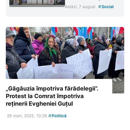
#
Astăzi, 7 august
Social
„Găgăuzia împotriva fărădelegii”.
Protest la Comrat împotriva
reținerii Evgheniei Guțul
#
26 mart. 2025, 10:28
Politică