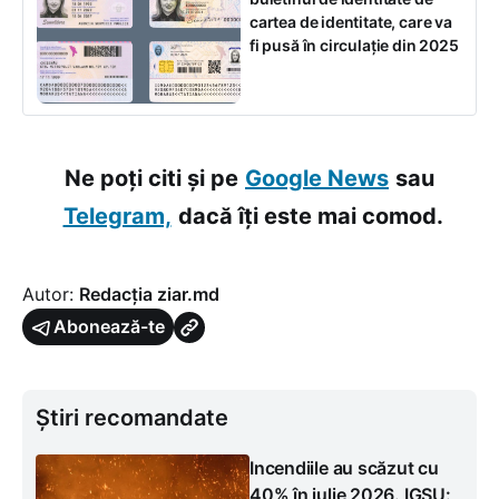
cartea de identitate, care va
fi pusă în circulație din 2025
Ne poți citi și pe
Google News
sau
Telegram,
dacă îți este mai comod.
Autor:
Redacția ziar.md
Abonează-te
Știri recomandate
Incendiile au scăzut cu
40% în iulie 2026. IGSU: