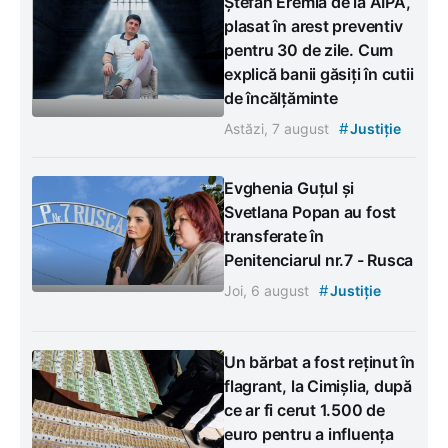
Ștefan Eremia de la AIPA,
plasat în arest preventiv
pentru 30 de zile. Cum
explică banii găsiți în cutii
de încălțăminte
#
Astăzi, 7 august
Justiție
Evghenia Guțul și
Svetlana Popan au fost
transferate în
Penitenciarul nr.7 - Rusca
#
Joi, 6 august
Justiție
Un bărbat a fost reținut în
flagrant, la Cimișlia, după
ce ar fi cerut 1.500 de
euro pentru a influența