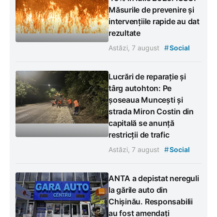
Măsurile de prevenire și
intervențiile rapide au dat
rezultate
#
Astăzi, 7 august
Social
Lucrări de reparație și
târg autohton: Pe
șoseaua Muncești și
strada Miron Costin din
capitală se anunță
restricții de trafic
#
Astăzi, 7 august
Social
ANTA a depistat nereguli
la gările auto din
Chișinău. Responsabilii
au fost amendați