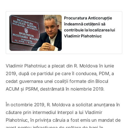
Procuratura Anticorupție
îndeamnă cetățenii să
contribuie la localizarea lui
Vladimir Plahotniuc
Vladimir Plahotniuc a plecat din R. Moldova în iunie
2019, după ce partidul pe care îl conducea, PDM, a
cedat guvernarea unei coaliții formate din Blocul
ACUM și PSRM, destrămată în noiembrie 2019.
În octombrie 2019, R. Moldova a solicitat anunțarea în
căutare prin intermediul Interpol a lui Vladimir
Plahotniuc, în privința căruia a fost emis un mandat de
arest pentru infracțiunea de spălare de bani în