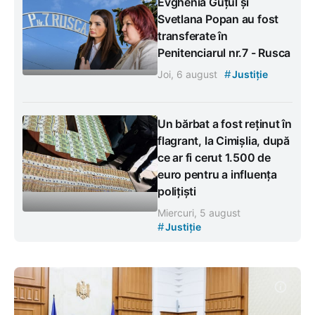
Evghenia Guțul și
Svetlana Popan au fost
transferate în
Penitenciarul nr.7 - Rusca
#
Joi, 6 august
Justiție
Un bărbat a fost reținut în
flagrant, la Cimișlia, după
ce ar fi cerut 1.500 de
euro pentru a influența
polițiști
Miercuri, 5 august
#
Justiție