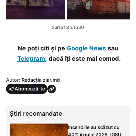
Sursa foto: IGSU
Ne poți citi și pe
Google News
sau
Telegram,
dacă îți este mai comod.
Autor:
Redacția ziar.md
Abonează-te
Știri recomandate
Incendiile au scăzut cu
40% în iulie 2026. IGSU: