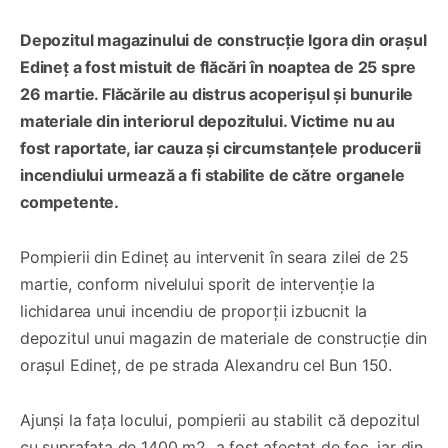
Depozitul magazinului de construcție Igora din orașul
Edineț a fost mistuit de flăcări în noaptea de 25 spre
26 martie. Flăcările au distrus acoperișul și bunurile
materiale din interiorul depozitului. Victime nu au
fost raportate, iar cauza și circumstanțele producerii
incendiului urmează a fi stabilite de către organele
competente.
Pompierii din Edineț au intervenit în seara zilei de 25
martie, conform nivelului sporit de intervenție la
lichidarea unui incendiu de proporții izbucnit la
depozitul unui magazin de materiale de construcție din
orașul Edineț, de pe strada Alexandru cel Bun 150.
Ajunși la fața locului, pompierii au stabilit că depozitul
cu suprafața de 1400 m2 a fost afectat de foc, iar din