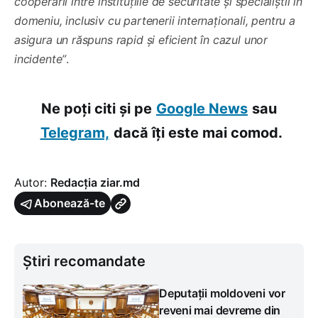
cooperării între instituțiile de securitate și specialiștii în
domeniu, inclusiv cu partenerii internaționali, pentru a
asigura un răspuns rapid și eficient în cazul unor
incidente”
.
Ne poți citi și pe
Google News
sau
Telegram,
dacă îți este mai comod.
Autor:
Redacția ziar.md
Abonează-te
Știri recomandate
Deputații moldoveni vor
reveni mai devreme din