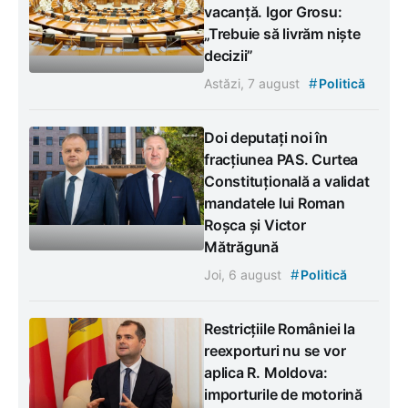
vacanță. Igor Grosu:
„Trebuie să livrăm niște
decizii”
#
Astăzi, 7 august
Politică
Doi deputați noi în
fracțiunea PAS. Curtea
Constituțională a validat
mandatele lui Roman
Roșca și Victor
Mătrăgună
#
Joi, 6 august
Politică
Restricțiile României la
reexporturi nu se vor
aplica R. Moldova:
importurile de motorină