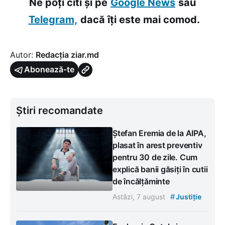
Ne poți citi și pe
Google News
sau
Telegram,
dacă îți este mai comod.
Autor:
Redacția ziar.md
Abonează-te
Știri recomandate
Ștefan Eremia de la AIPA,
plasat în arest preventiv
pentru 30 de zile. Cum
explică banii găsiți în cutii
de încălțăminte
#
Astăzi, 7 august
Justiție