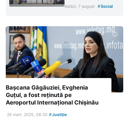
#
Astăzi, 7 august
Social
Bașcana Găgăuziei, Evghenia
Guțul, a fost reținută pe
Aeroportul Internațional Chișinău
#
26 mart. 2025, 08:30
Justiție