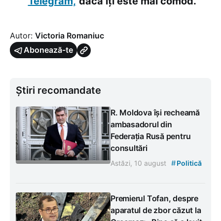
Telegram,
dacă îți este mai comod.
Autor:
Victoria Romaniuc
Abonează-te
Știri recomandate
R. Moldova își recheamă
ambasadorul din
Federația Rusă pentru
consultări
#
Astăzi, 10 august
Politică
Premierul Tofan, despre
aparatul de zbor căzut la