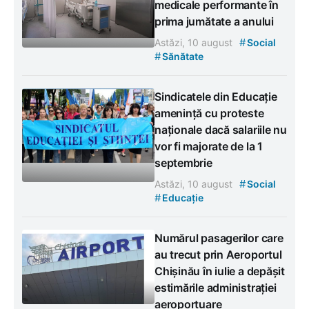
medicale performante în
prima jumătate a anului
#
Astăzi, 10 august
Social
#
Sănătate
Sindicatele din Educație
amenință cu proteste
naționale dacă salariile nu
vor fi majorate de la 1
septembrie
#
Astăzi, 10 august
Social
#
Educație
Numărul pasagerilor care
au trecut prin Aeroportul
Chișinău în iulie a depășit
estimările administrației
aeroportuare