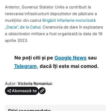
Anterior, Guvernul Statelor Unite a contribuit la
renovarea infrastructurii depozitelor de păstrare a
munițiilor din cadrul
Brigăzii infanterie motorizată
„Dacia”, de la Cahul.
Ceremonia de dare în exploatare
a obiectivelor militare a fost organizată la data de 19
aprilie 2023.
Ne poți citi și pe
Google News
sau
Telegram,
dacă îți este mai comod.
Autor:
Victoria Romaniuc
Abonează-te
Știri recomandate