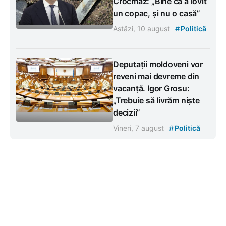
Crocmaz: „Bine că a lovit
un copac, și nu o casă”
#
Astăzi, 10 august
Politică
Deputații moldoveni vor
reveni mai devreme din
vacanță. Igor Grosu:
„Trebuie să livrăm niște
decizii”
#
Vineri, 7 august
Politică