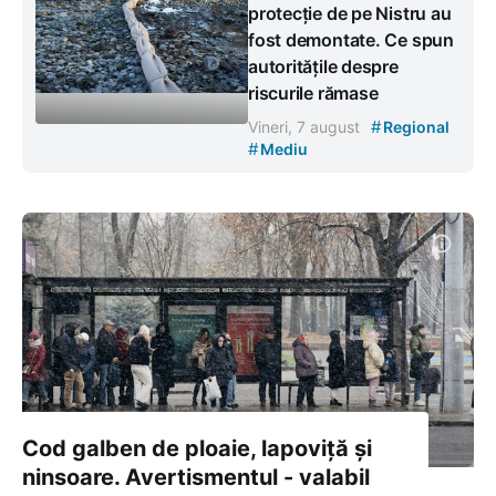
protecție de pe Nistru au
fost demontate. Ce spun
autoritățile despre
riscurile rămase
#
Vineri, 7 august
Regional
#
Mediu
Cod galben de ploaie, lapoviță și
ninsoare. Avertismentul - valabil