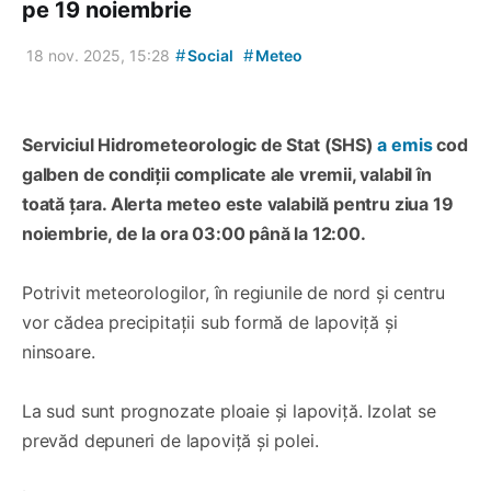
pe 19 noiembrie
#
#
18 nov. 2025, 15:28
Social
Meteo
Serviciul Hidrometeorologic de Stat (SHS)
a emis
cod
galben de condiții complicate ale vremii, valabil în
toată țara. Alerta meteo este valabilă pentru ziua 19
noiembrie, de la ora 03:00 până la 12:00.
Potrivit meteorologilor, în regiunile de nord și centru
vor cădea precipitații sub formă de lapoviță și
ninsoare.
La sud sunt prognozate ploaie și lapoviță. Izolat se
prevăd depuneri de lapoviță și polei.