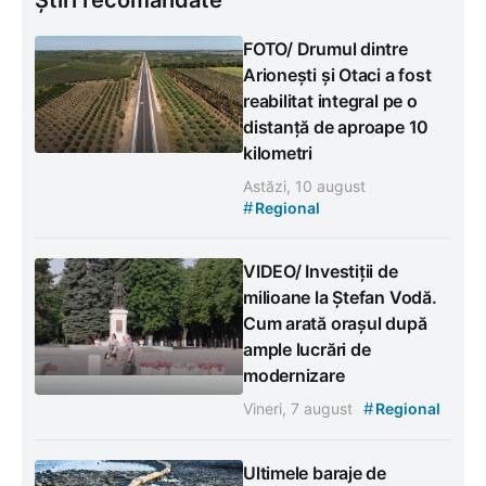
FOTO/ Drumul dintre
Arionești și Otaci a fost
reabilitat integral pe o
distanță de aproape 10
kilometri
Astăzi, 10 august
#
Regional
VIDEO/ Investiții de
milioane la Ștefan Vodă.
Cum arată orașul după
ample lucrări de
modernizare
#
Vineri, 7 august
Regional
Ultimele baraje de