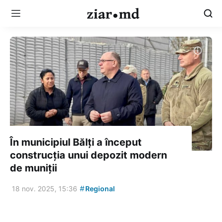
În municipiul Bălți a început
construcția unui depozit modern
de muniții
#
18 nov. 2025, 15:36
Regional