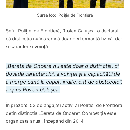
Sursa foto: Poliția de Frontieră
Șeful Poliției de Frontieră, Ruslan Galușca, a declarat
că distincția nu înseamnă doar performanță fizică, dar
și caracter și voință.
„Bereta de Onoare nu este doar o distincție, ci
dovada caracterului, a voinței și a capacității de
a merge până la capăt, indiferent de obstacole”,
a spus Ruslan Galușca.
În prezent, 52 de angajați activi ai Poliției de Frontieră
dețin distincția „Bereta de Onoare”. Competiția este
organizată anual, începând din 2014.