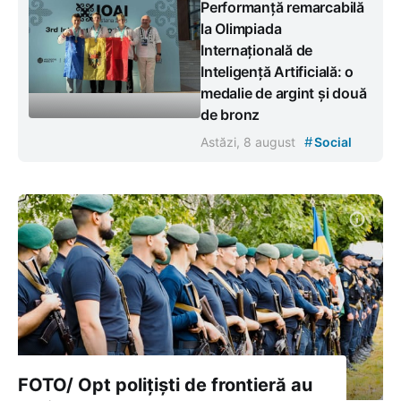
Performanță remarcabilă
la Olimpiada
Internațională de
Inteligență Artificială: o
medalie de argint și două
de bronz
#
Astăzi, 8 august
Social
FOTO/ Opt polițiști de frontieră au