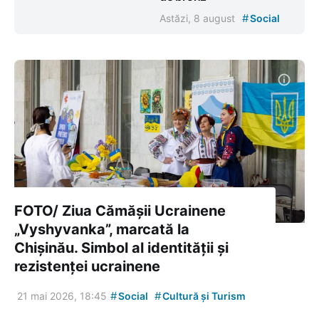
#
Astăzi, 8 august
Social
FOTO/ Ziua Cămășii Ucrainene
„Vyshyvanka”, marcată la
Chișinău. Simbol al identității și
rezistenței ucrainene
#
#
21 mai 2026, 18:45
Social
Cultură și Turism