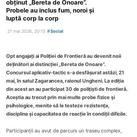
obținut „Bereta de Onoare”.
Probele au inclus fum, noroi și
luptă corp la corp
#
21 mai 2026, 20:15
Social
Opt angajați ai Poliției de Frontieră au devenit noii
deținători ai distincției „Bereta de Onoare”.
Concursul aplicativ-tactic s-a desfășurat astăzi, 21
mai, în satul Zagarancea, raionul Ungheni. La ediția
din acest an au participat 30 de polițiști de frontieră.
Aceștia au trecut prin mai multe probe fizice și
psihologice, menite să le testeze rezistența,
disciplina și capacitatea de reacție în condiții dificile.
Participanții au avut de parcurs un traseu complex,