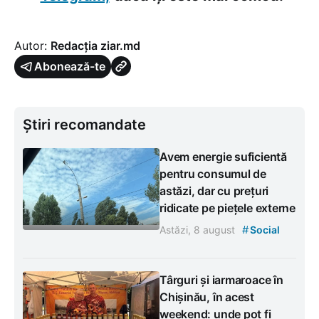
Autor:
Redacția ziar.md
Abonează-te
Știri recomandate
Avem energie suficientă
pentru consumul de
astăzi, dar cu prețuri
ridicate pe piețele externe
#
Astăzi, 8 august
Social
Târguri și iarmaroace în
Chișinău, în acest
weekend: unde pot fi