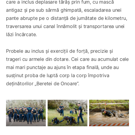
care a inclus deplasare târâș prin fum, cu mască
antigaz și pe sub sârmă ghimpată, escaladarea unei
pante abrupte pe o distanță de jumătate de kilometru,
traversarea unui canal înnămolit și transportarea unei
lăzi încărcate.
Probele au inclus și exerciții de forță, precizie și
trageri cu armele din dotare. Cei care au acumulat cele
mai mari punctaje au ajuns în etapa finală, unde au
susținut proba de luptă corp la corp împotriva
deținătorilor „Beretei de Onoare”.