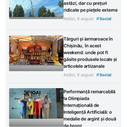
astăzi, dar cu prețuri
ridicate pe piețele externe
#
Astăzi, 8 august
Social
Târguri și iarmaroace în
Chișinău, în acest
weekend: unde pot fi
găsite produsele locale și
articolele artizanale
#
Astăzi, 8 august
Social
Performanță remarcabilă
la Olimpiada
Internațională de
Inteligență Artificială: o
medalie de argint și două
de bronz