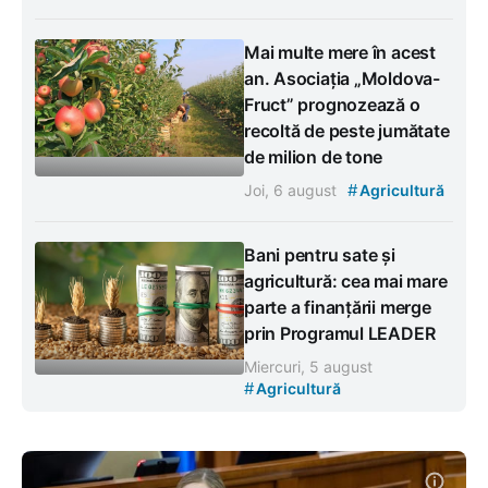
Mai multe mere în acest
an. Asociația „Moldova-
Fruct” prognozează o
recoltă de peste jumătate
de milion de tone
#
Joi, 6 august
Agricultură
Bani pentru sate și
agricultură: cea mai mare
parte a finanțării merge
prin Programul LEADER
Miercuri, 5 august
#
Agricultură