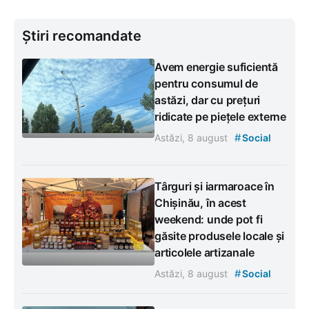
Știri recomandate
Avem energie suficientă
pentru consumul de
astăzi, dar cu prețuri
ridicate pe piețele externe
#
Astăzi, 8 august
Social
Târguri și iarmaroace în
Chișinău, în acest
weekend: unde pot fi
găsite produsele locale și
articolele artizanale
#
Astăzi, 8 august
Social