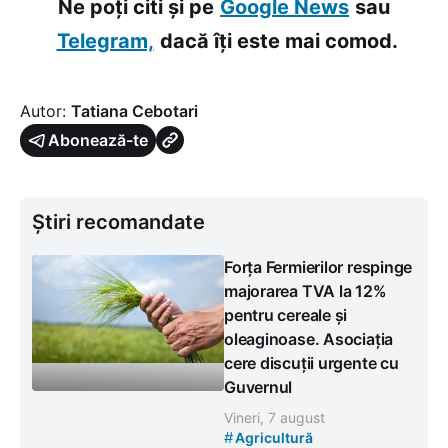
Ne poți citi și pe
Google News
sau
Telegram,
dacă îți este mai comod.
Autor:
Tatiana Cebotari
Abonează-te
Știri recomandate
Forța Fermierilor respinge
majorarea TVA la 12%
pentru cereale și
oleaginoase. Asociația
cere discuții urgente cu
Guvernul
Vineri, 7 august
#
Agricultură