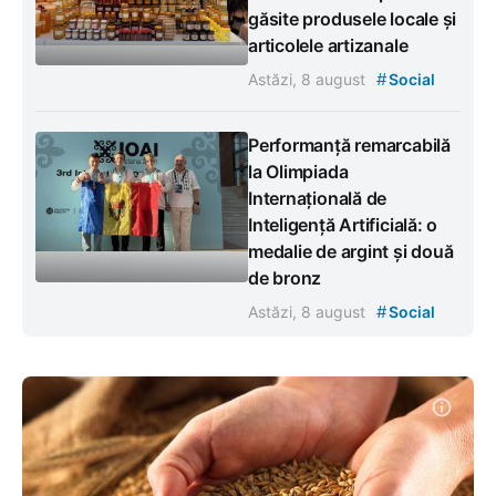
găsite produsele locale și
articolele artizanale
#
Astăzi, 8 august
Social
Performanță remarcabilă
la Olimpiada
Internațională de
Inteligență Artificială: o
medalie de argint și două
de bronz
#
Astăzi, 8 august
Social