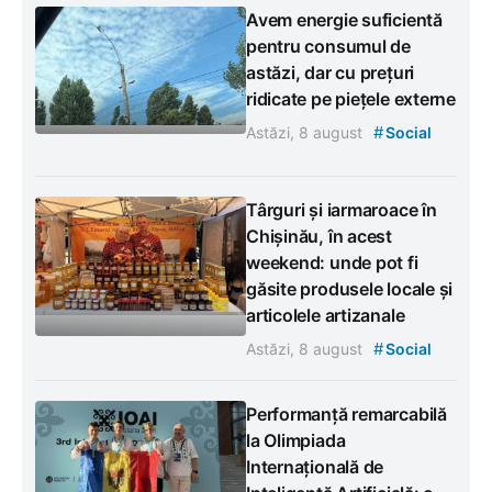
Avem energie suficientă
pentru consumul de
astăzi, dar cu prețuri
ridicate pe piețele externe
#
Astăzi, 8 august
Social
Târguri și iarmaroace în
Chișinău, în acest
weekend: unde pot fi
găsite produsele locale și
articolele artizanale
#
Astăzi, 8 august
Social
Performanță remarcabilă
la Olimpiada
Internațională de