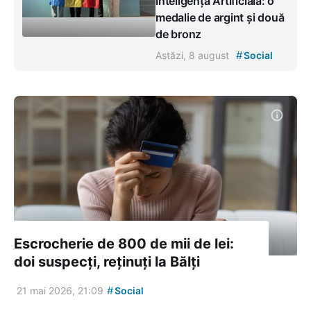
Inteligență Artificială: o
medalie de argint și două
de bronz
#
Astăzi, 8 august
Social
Escrocherie de 800 de mii de lei:
doi suspecți, reținuți la Bălți
#
21 mai 2026, 21:09
Social