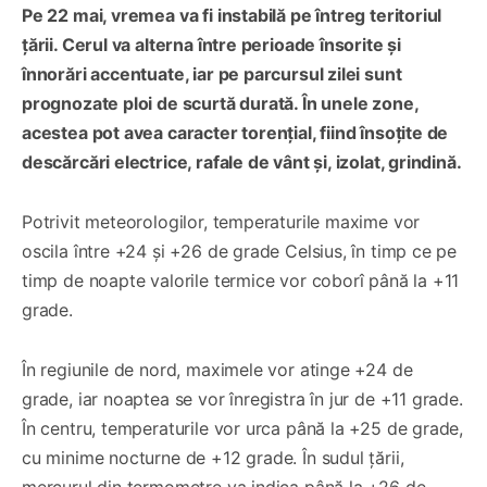
Pe 22 mai, vremea va fi instabilă pe întreg teritoriul
țării. Cerul va alterna între perioade însorite și
înnorări accentuate, iar pe parcursul zilei sunt
prognozate ploi de scurtă durată. În unele zone,
acestea pot avea caracter torențial, fiind însoțite de
descărcări electrice, rafale de vânt și, izolat, grindină.
Potrivit meteorologilor, temperaturile maxime vor
oscila între +24 și +26 de grade Celsius, în timp ce pe
timp de noapte valorile termice vor coborî până la +11
grade.
În regiunile de nord, maximele vor atinge +24 de
grade, iar noaptea se vor înregistra în jur de +11 grade.
În centru, temperaturile vor urca până la +25 de grade,
cu minime nocturne de +12 grade. În sudul țării,
mercurul din termometre va indica până la +26 de