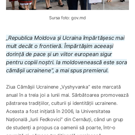
Sursa foto: gov.md
„Republica Moldova și Ucraina împărtășesc mai
mult decât o frontieră. Împărtășim aceeași
dorință de pace și un viitor european sigur
pentru copiii noștri. Ia moldovenească este sora
cămășii ucrainene”, a mai spus premierul.
Ziua Cămășii Ucrainene „Vyshyvanka” este marcată
anual în a treia joi a lunii mai. Sărbătoarea promovează
păstrarea tradițiilor, culturii și identității ucrainene.
Aceasta a fost inițiată în 2006, la Universitatea
Națională „Iurii Fedkovici” din Cernăuți, când un grup
de studenți a propus ca oamenii să poarte, într-o