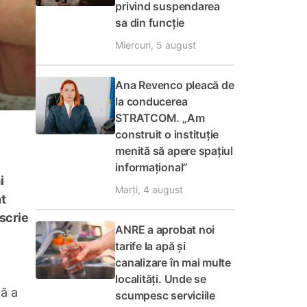
privind suspendarea
sa din funcție
Miercuri, 5 august
Ana Revenco pleacă de
la conducerea
STRATCOM. „Am
construit o instituție
menită să apere spațiul
informațional”
i
Marți, 4 august
nt
 scrie
ANRE a aprobat noi
tarife la apă și
canalizare în mai multe
localități. Unde se
lă a
scumpesc serviciile