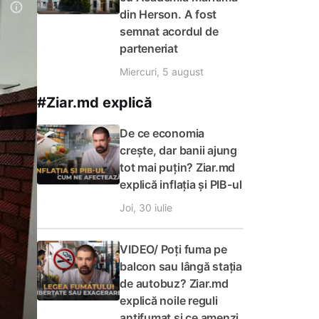
din Herson. A fost
semnat acordul de
parteneriat
Miercuri, 5 august
#Ziar.md explică
De ce economia
crește, dar banii ajung
tot mai puțin? Ziar.md
explică inflația și PIB-ul
Joi, 30 iulie
VIDEO/ Poți fuma pe
balcon sau lângă stația
de autobuz? Ziar.md
explică noile reguli
antifumat și ce amenzi