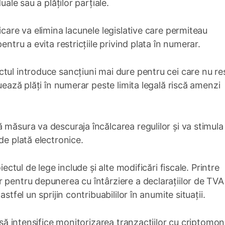
uale sau a plăților parțiale.
icare va elimina lacunele legislative care permiteau
entru a evita restricțiile privind plata în numerar.
tul introduce sancțiuni mai dure pentru cei care nu r
tuează plăți în numerar peste limita legală riscă amenzi
 măsura va descuraja încălcarea regulilor și va stimula
de plată electronice.
iectul de lege include și alte modificări fiscale. Printre
 pentru depunerea cu întârziere a declarațiilor de TVA
stfel un sprijin contribuabililor în anumite situații.
ă să intensifice monitorizarea tranzacțiilor cu criptomo