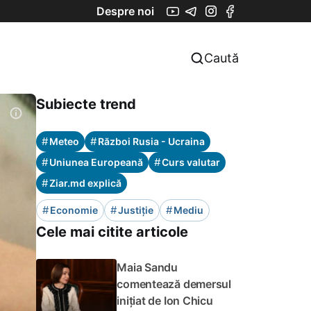
Despre noi
Caută
Subiecte trend
#
#
Meteo
Război Rusia - Ucraina
#
#
Uniunea Europeană
Curs valutar
#
Ziar.md explică
#
#
#
Economie
Justiție
Mediu
Cele mai citite articole
Maia Sandu
comentează demersul
inițiat de Ion Chicu