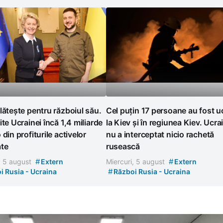
lătește pentru războiul său.
Cel puțin 17 persoane au fost u
ite Ucrainei încă 1,4 miliarde
la Kiev și în regiunea Kiev. Ucra
 din profiturile activelor
nu a interceptat nicio rachetă
ate
rusească
#
#
, 5 august
Extern
Miercuri, 5 august
Extern
#
i Rusia - Ucraina
Război Rusia - Ucraina