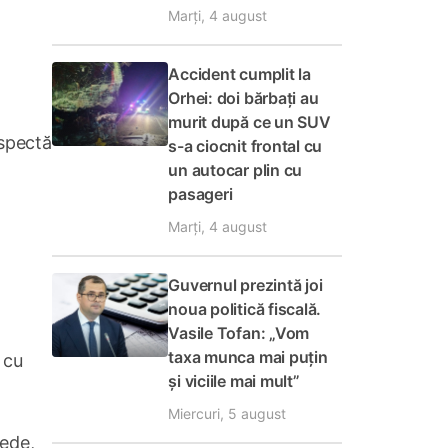
Marți, 4 august
Accident cumplit la
Orhei: doi bărbați au
murit după ce un SUV
espectă
s-a ciocnit frontal cu
un autocar plin cu
pasageri
Marți, 4 august
Guvernul prezintă joi
noua politică fiscală.
Vasile Tofan: „Vom
taxa munca mai puțin
 cu
și viciile mai mult”
Miercuri, 5 august
nede,