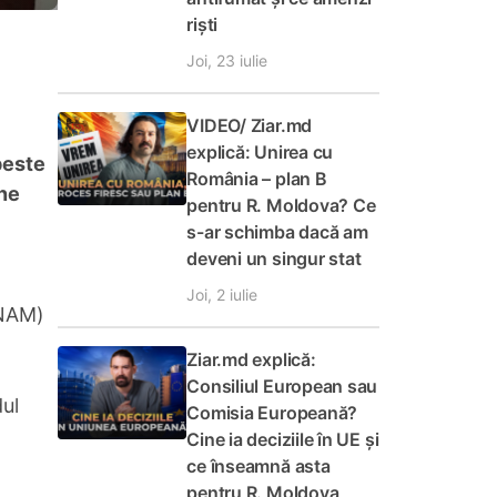
riști
Joi, 23 iulie
VIDEO/ Ziar.md
explică: Unirea cu
peste
România – plan B
rne
pentru R. Moldova? Ce
s-ar schimba dacă am
deveni un singur stat
Joi, 2 iulie
CNAM)
Ziar.md explică:
Consiliul European sau
ul
Comisia Europeană?
Cine ia deciziile în UE și
ce înseamnă asta
pentru R. Moldova