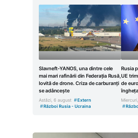
Slavneft-YANOS, una dintre cele
Rusia p
mai mari rafinării din Federația Rusă,
UE trim
lovită de drone. Criza de carburanți
de euro
se adâncește
îngheț
#
Astăzi, 6 august
Extern
Miercuri
#
#
Război Rusia - Ucraina
Războ