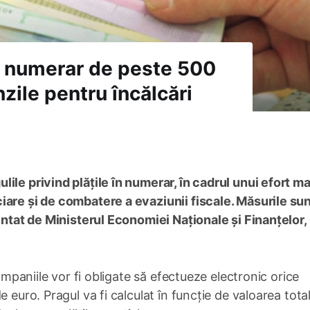
în numerar de peste 500
zile pentru încălcări
ile privind plățile în numerar, în cadrul unui efort ma
iare și de combatere a evaziunii fiscale. Măsurile su
aintat de Ministerul Economiei Naționale și Finanțelor,
companiile vor fi obligate să efectueze electronic orice
 euro. Pragul va fi calculat în funcție de valoarea tota