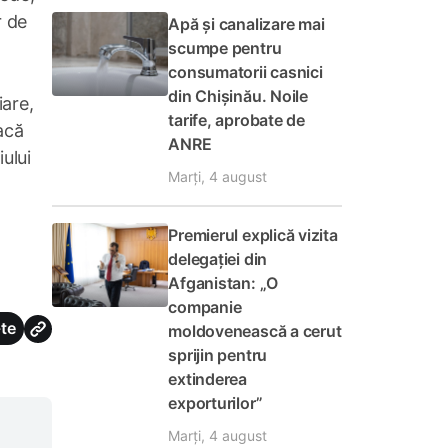
r de
Apă și canalizare mai
scumpe pentru
consumatorii casnici
din Chișinău. Noile
iare,
tarife, aprobate de
acă
ANRE
ului
Marți, 4 august
Premierul explică vizita
delegației din
Afganistan: „O
companie
te
moldovenească a cerut
sprijin pentru
extinderea
exporturilor”
Marți, 4 august