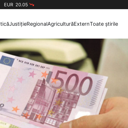
EUR
20.05
itică
Justiție
Regional
Agricultură
Extern
Toate știrile