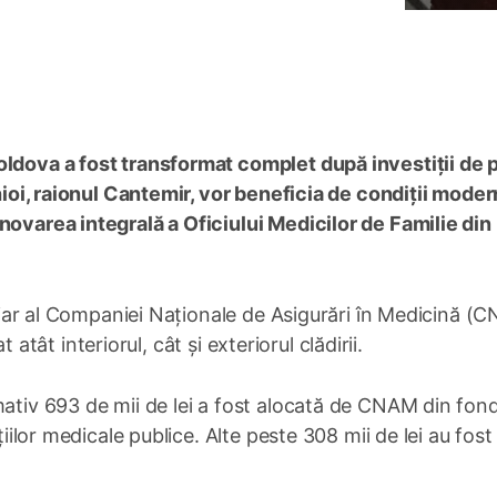
oldova a fost transformat complet după investiții de 
chioi, raionul Cantemir, vor beneficia de condiții mode
novarea integrală a Oficiului Medicilor de Familie din
anciar al Companiei Naționale de Asigurări în Medicină (
at atât interiorul, cât și exteriorul clădirii.
mativ 693 de mii de lei a fost alocată de CNAM din fond
țiilor medicale publice. Alte peste 308 mii de lei au fost