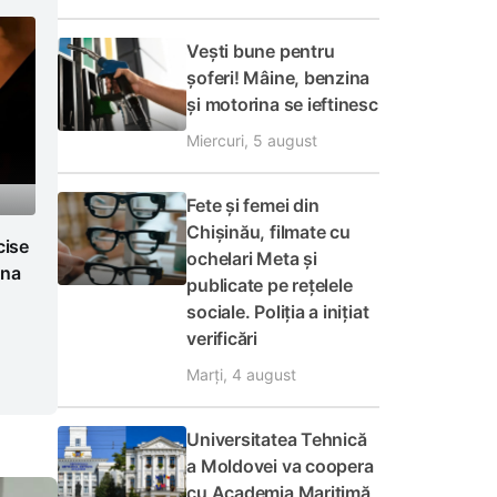
Vești bune pentru
șoferi! Mâine, benzina
și motorina se ieftinesc
Miercuri, 5 august
Fete și femei din
Chișinău, filmate cu
cise
ochelari Meta și
ina
publicate pe rețelele
sociale. Poliția a inițiat
verificări
Marți, 4 august
Universitatea Tehnică
a Moldovei va coopera
cu Academia Maritimă