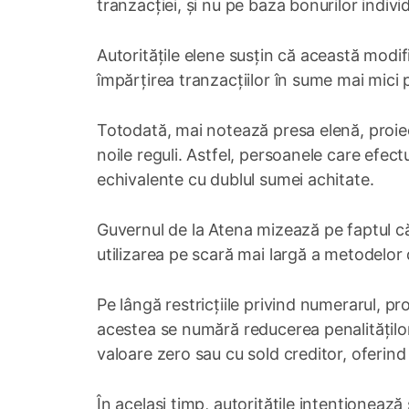
tranzacției, și nu pe baza bonurilor individ
Autoritățile elene susțin că această modif
împărțirea tranzacțiilor în sume mai mici p
Totodată, mai notează presa elenă, proiec
noile reguli. Astfel, persoanele care efec
echivalente cu dublul sumei achitate.
Guvernul de la Atena mizează pe faptul că
utilizarea pe scară mai largă a metodelor 
Pe lângă restricțiile privind numerarul, pro
acestea se numără reducerea penalităților
valoare zero sau cu sold creditor, oferind a
În același timp, autoritățile intenționeaz