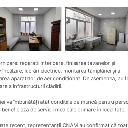
izare: reparații interioare, finisarea tavanelor și
 încălzire, lucrări electrice, montarea tâmplăriei și a
larea aparatelor de aer condiționat. De asemenea, au f
e a infrastructurii clădirii.
ției va îmbunătăți atât condițiile de muncă pentru perso
 beneficiază de servicii medicale primare în localitate.
tuate recent, reprezentanții CNAM au confirmat că toa