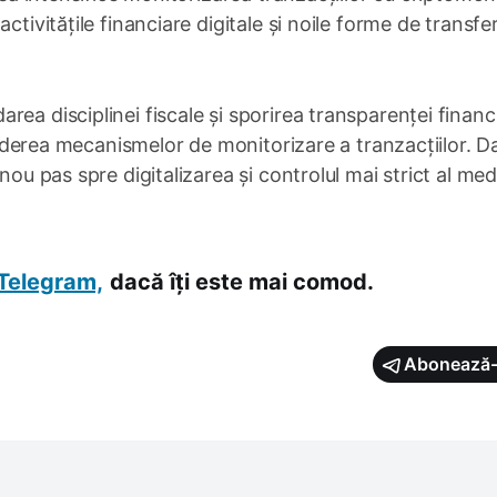
ctivitățile financiare digitale și noile forme de transfe
ea disciplinei fiscale și sporirea transparenței financ
xtinderea mecanismelor de monitorizare a tranzacțiilor. D
nou pas spre digitalizarea și controlul mai strict al medi
Telegram,
dacă îți este mai comod.
Abonează-