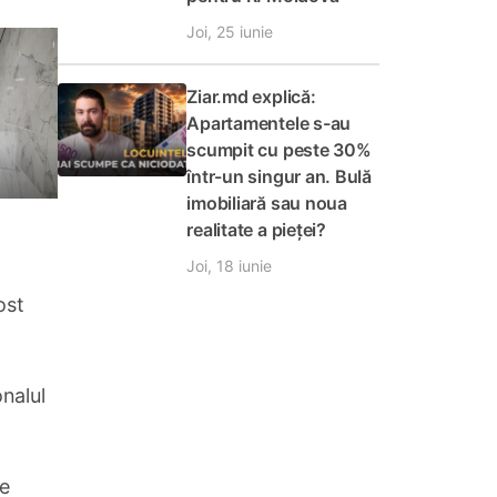
Joi, 25 iunie
Ziar.md explică:
Apartamentele s-au
scumpit cu peste 30%
într-un singur an. Bulă
imobiliară sau noua
realitate a pieței?
Joi, 18 iunie
ost
nalul
te