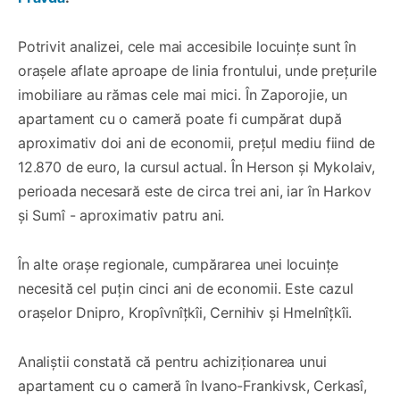
Potrivit analizei, cele mai accesibile locuințe sunt în
orașele aflate aproape de linia frontului, unde prețurile
imobiliare au rămas cele mai mici. În Zaporojie, un
apartament cu o cameră poate fi cumpărat după
aproximativ doi ani de economii, prețul mediu fiind de
12.870 de euro, la cursul actual. În Herson și Mykolaiv,
perioada necesară este de circa trei ani, iar în Harkov
și Sumî - aproximativ patru ani.
În alte orașe regionale, cumpărarea unei locuințe
necesită cel puțin cinci ani de economii. Este cazul
orașelor Dnipro, Kropîvnîțkîi, Cernihiv și Hmelnîțkîi.
Analiștii constată că pentru achiziționarea unui
apartament cu o cameră în Ivano-Frankivsk, Cerkasî,