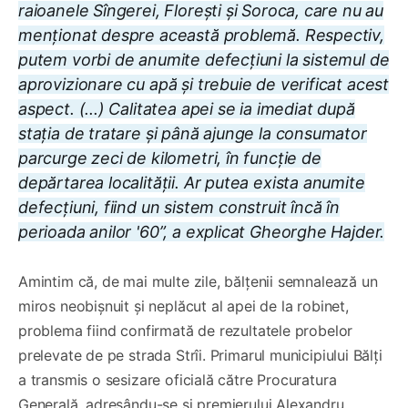
raioanele Sîngerei, Florești și Soroca, care nu au
menționat despre această problemă. Respectiv,
putem vorbi de anumite defecțiuni la sistemul de
aprovizionare cu apă și trebuie de verificat acest
aspect. (...) Calitatea apei se ia imediat după
stația de tratare și până ajunge la consumator
parcurge zeci de kilometri, în funcție de
depărtarea localității. Ar putea exista anumite
defecțiuni, fiind un sistem construit încă în
perioada anilor '60”, a explicat Gheorghe Hajder.
Amintim că, de mai multe zile, bălțenii semnalează un
miros neobișnuit și neplăcut al apei de la robinet,
problema fiind confirmată de rezultatele probelor
prelevate de pe strada Strîi. Primarul municipiului Bălți
a transmis o sesizare oficială către Procuratura
Generală, adresându-se și premierului Alexandru