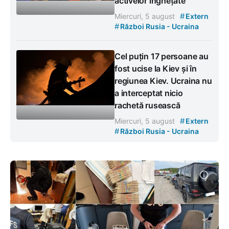
activelor înghețate
#
Miercuri, 5 august
Extern
#
Război Rusia - Ucraina
Cel puțin 17 persoane au
fost ucise la Kiev și în
regiunea Kiev. Ucraina nu
a interceptat nicio
rachetă rusească
#
Miercuri, 5 august
Extern
#
Război Rusia - Ucraina