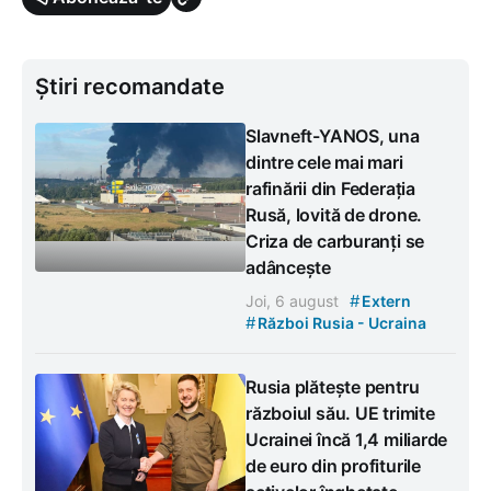
Știri recomandate
Slavneft-YANOS, una
dintre cele mai mari
rafinării din Federația
Rusă, lovită de drone.
Criza de carburanți se
adâncește
#
Joi, 6 august
Extern
#
Război Rusia - Ucraina
Rusia plătește pentru
războiul său. UE trimite
Ucrainei încă 1,4 miliarde
de euro din profiturile