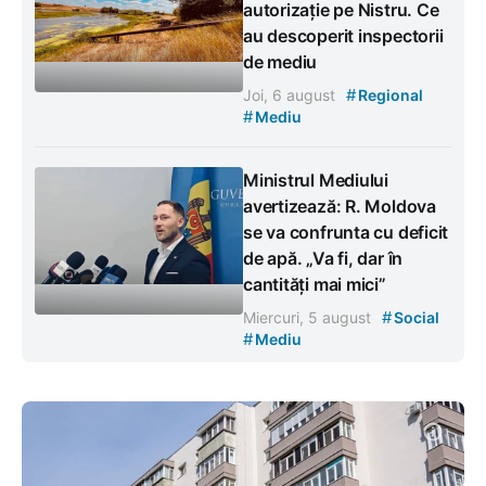
autorizație pe Nistru. Ce
au descoperit inspectorii
de mediu
#
Joi, 6 august
Regional
#
Mediu
Ministrul Mediului
avertizează: R. Moldova
se va confrunta cu deficit
de apă. „Va fi, dar în
cantități mai mici”
#
Miercuri, 5 august
Social
#
Mediu