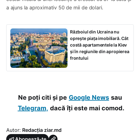
a ajuns la aproximativ 50 de mii de dolari.
Războiul din Ucraina nu
oprește piața imobiliară. Cât
costă apartamentele la Kiev
și în regiunile din apropierea
frontului
Ne poți citi și pe
Google News
sau
Telegram,
dacă îți este mai comod.
Autor:
Redacția ziar.md
Abonează-te