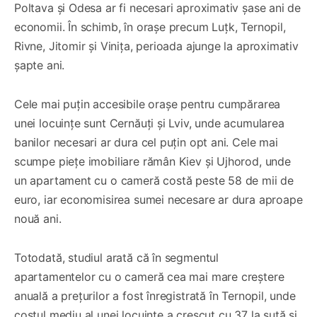
Poltava și Odesa ar fi necesari aproximativ șase ani de
economii. În schimb, în orașe precum Luțk, Ternopil,
Rivne, Jitomir și Vinița, perioada ajunge la aproximativ
șapte ani.
Cele mai puțin accesibile orașe pentru cumpărarea
unei locuințe sunt Cernăuți și Lviv, unde acumularea
banilor necesari ar dura cel puțin opt ani. Cele mai
scumpe piețe imobiliare rămân Kiev și Ujhorod, unde
un apartament cu o cameră costă peste 58 de mii de
euro, iar economisirea sumei necesare ar dura aproape
nouă ani.
Totodată, studiul arată că în segmentul
apartamentelor cu o cameră cea mai mare creștere
anuală a prețurilor a fost înregistrată în Ternopil, unde
costul mediu al unei locuințe a crescut cu 37 la sută și