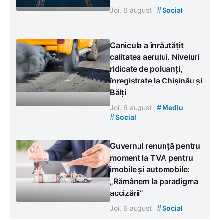
#
Joi, 6 august
Social
Canicula a înrăutățit
calitatea aerului. Niveluri
ridicate de poluanți,
înregistrate la Chișinău și
Bălți
#
Joi, 6 august
Mediu
#
Social
Guvernul renunță pentru
moment la TVA pentru
imobile și automobile:
„Rămânem la paradigma
accizării”
#
Joi, 6 august
Social