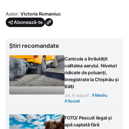
Autor:
Victoria Romaniuc
Abonează-te
Știri recomandate
Canicula a înrăutățit
calitatea aerului. Niveluri
ridicate de poluanți,
înregistrate la Chișinău și
Bălți
#
Joi, 6 august
Mediu
#
Social
FOTO/ Pescuit ilegal și
apă captată fără