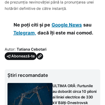
de prezumția nevinovăției până la pronunțarea unei
hotărâri definitive de către instanță.
Ne poți citi și pe
Google News
sau
Telegram,
dacă îți este mai comod.
Autor:
Tatiana Cebotari
Abonează-te
Știri recomandate
ULTIMA ORĂ: Furtunile
au doborât circa 10 piloni
ai liniei electrice de 330
kV Bălți-Dnestrovsk