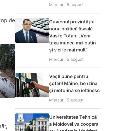
Miercuri, 5 august
timp de
Guvernul prezintă joi
noua politică fiscală.
Vasile Tofan: „Vom
taxa munca mai puțin
și viciile mai mult”
Miercuri, 5 august
Vești bune pentru
șoferi! Mâine, benzina
și motorina se ieftinesc
Miercuri, 5 august
Universitatea Tehnică
a Moldovei va coopera
năr,