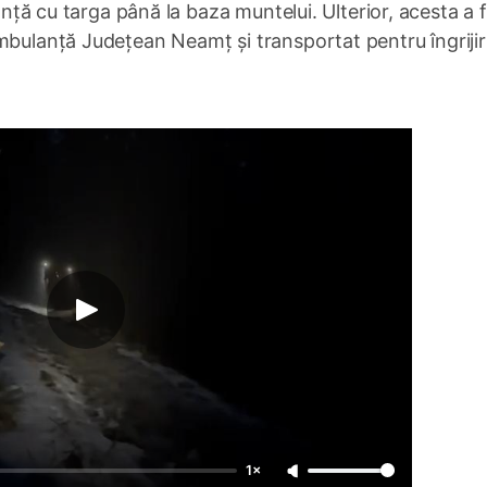
ranță cu targa până la baza muntelui. Ulterior, acesta a 
mbulanță Județean Neamț și transportat pentru îngrijir
1×