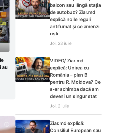
balcon sau lângă stația
de autobuz? Ziar.md
explică noile reguli
antifumat și ce amenzi
riști
Joi, 23 iulie
le
VIDEO/ Ziar.md
i au
explică: Unirea cu
România – plan B
pentru R. Moldova? Ce
s-ar schimba dacă am
deveni un singur stat
Joi, 2 iulie
Ziar.md explică:
Consiliul European sau