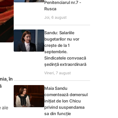
Penitenciarul nr.7 -
Rusca
Joi, 6 august
Sandu: Salariile
bugetarilor nu vor
crește de la 1
septembrie.
Sindicatele convoacă
ședință extraordinară
Vineri, 7 august
ia, în
ă
Maia Sandu
comentează demersul
inițiat de Ion Chicu
privind suspendarea
 ale
sa din funcție