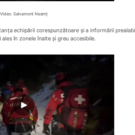
Video: Salvamont Neamț
tanța echipării corespunzătoare și a informării prealabi
les în zonele înalte și greu accesibile.