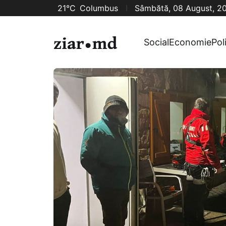
21°C
Columbus
Sâmbătă, 08 August, 2
Social
Economie
Pol