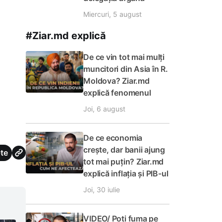
Miercuri, 5 august
#Ziar.md explică
De ce vin tot mai mulți
muncitori din Asia în R.
Moldova? Ziar.md
explică fenomenul
Joi, 6 august
De ce economia
crește, dar banii ajung
te
tot mai puțin? Ziar.md
explică inflația și PIB-ul
Joi, 30 iulie
VIDEO/ Poți fuma pe