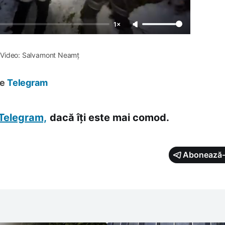
1×
Video: Salvamont Neamț
pe
Telegram
Telegram,
dacă îți este mai comod.
Abonează-