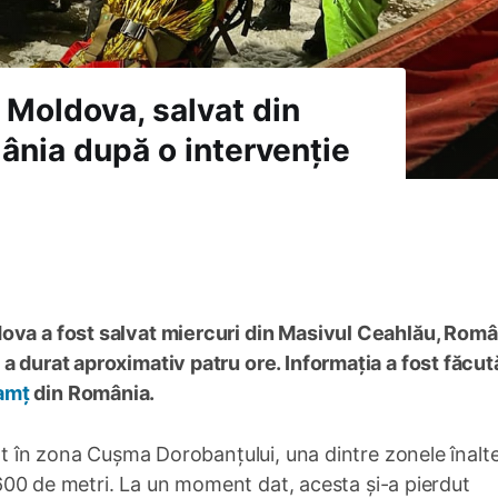
Moldova, salvat din
ânia după o intervenție
ova a fost salvat miercuri din Masivul Ceahlău, Român
a durat aproximativ patru ore. Informația a fost făcut
amț
din România.
cat în zona Cușma Dorobanțului, una dintre zonele înalte
 1.600 de metri. La un moment dat, acesta și-a pierdut