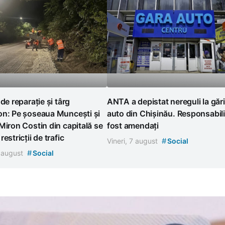
 de reparație și târg
ANTA a depistat nereguli la gări
on: Pe șoseaua Muncești și
auto din Chișinău. Responsabili
Miron Costin din capitală se
fost amendați
estricții de trafic
#
Vineri, 7 august
Social
#
7 august
Social