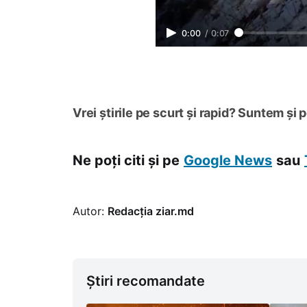
0:00
/
0:07
Vrei știrile pe scurt și rapid? Suntem și 
Ne poți citi și pe
Google News
sau
Autor:
Redacția ziar.md
Știri recomandate