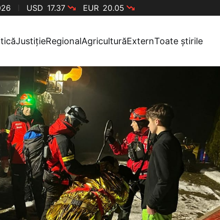
026
USD
17.37
EUR
20.05
itică
Justiție
Regional
Agricultură
Extern
Toate știrile