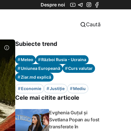
Despre noi
Caută
Subiecte trend
#
#
Meteo
Război Rusia - Ucraina
#
#
Uniunea Europeană
Curs valutar
#
Ziar.md explică
#
#
#
Economie
Justiție
Mediu
Cele mai citite articole
Evghenia Guțul și
Svetlana Popan au fost
transferate în