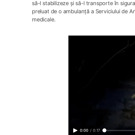
să-l stabilizeze și să-l transporte în sigu
preluat de o ambulanță a Serviciului de A
medicale.
0:00
/
0:17