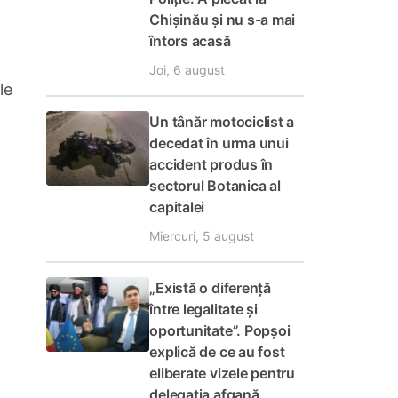
Chișinău și nu s-a mai
întors acasă
Joi, 6 august
le
Un tânăr motociclist a
decedat în urma unui
accident produs în
sectorul Botanica al
capitalei
Miercuri, 5 august
„Există o diferență
între legalitate și
oportunitate”. Popșoi
explică de ce au fost
eliberate vizele pentru
delegația afgană