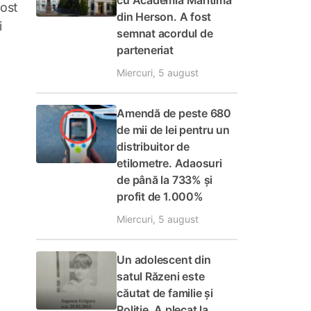
cu Academia Maritimă
fost
din Herson. A fost
i
semnat acordul de
parteneriat
Miercuri, 5 august
Amendă de peste 680
de mii de lei pentru un
distribuitor de
etilometre. Adaosuri
de până la 733% și
profit de 1.000%
Miercuri, 5 august
Un adolescent din
satul Răzeni este
căutat de familie și
Poliție. A plecat la