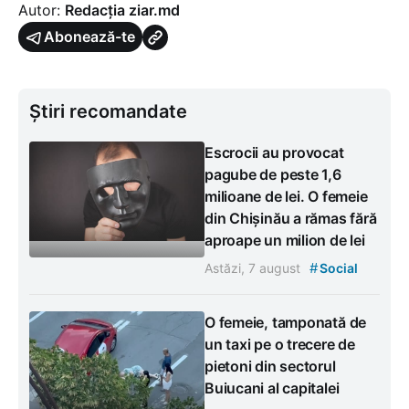
Autor:
Redacția ziar.md
Abonează-te
Știri recomandate
Escrocii au provocat
pagube de peste 1,6
milioane de lei. O femeie
din Chișinău a rămas fără
aproape un milion de lei
#
Astăzi, 7 august
Social
O femeie, tamponată de
un taxi pe o trecere de
pietoni din sectorul
Buiucani al capitalei