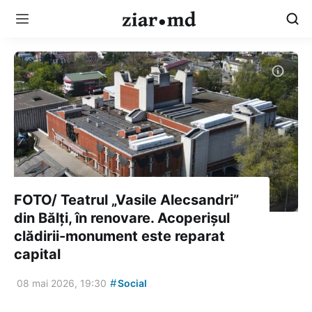
FOTO/ Teatrul „Vasile Alecsandri”
din Bălți, în renovare. Acoperișul
clădirii-monument este reparat
capital
#
08 mai 2026, 19:30
Social