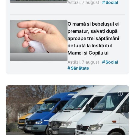
#
Astăzi, 7 august
Social
O mamă și bebelușul ei
prematur, salvați după
aproape trei săptămâni
de luptă la Institutul
Mamei și Copilului
#
Astăzi, 7 august
Social
#
Sănătate