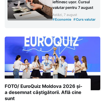
ieftinesc ușor. Cursul
valutar pentru 7 august
Astăzi, 7 august
#
#
Economie
Curs valutar
FOTO/ EuroQuiz Moldova 2026 și-
a desemnat câștigătorii. Află cine
sunt