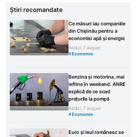
Știri recomandate
Ce măsuri iau companiile
din Chișinău pentru a
economisi apă și energie
Astăzi, 7 august
#
Economie
Benzina și motorina, mai
ieftine în weekend. ANRE
explică de ce scad
prețurile la pompă
Astăzi, 7 august
#
Economie
Euro și leul românesc se