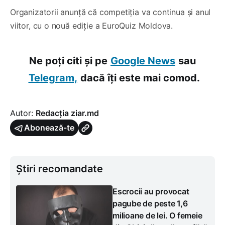
Organizatorii anunță că competiția va continua și anul
viitor, cu o nouă ediție a EuroQuiz Moldova.
Ne poți citi și pe
Google News
sau
Telegram,
dacă îți este mai comod.
Autor:
Redacția ziar.md
Abonează-te
Știri recomandate
Escrocii au provocat
pagube de peste 1,6
milioane de lei. O femeie