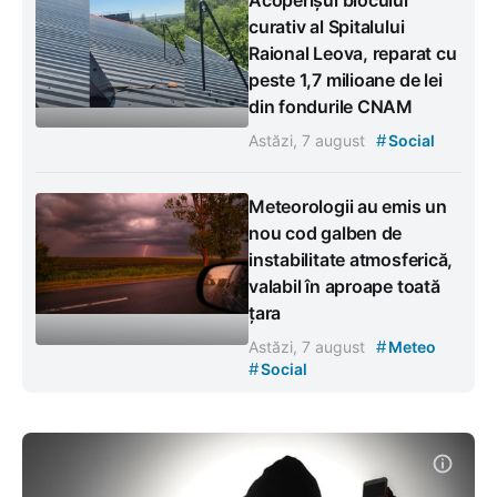
Acoperișul blocului
curativ al Spitalului
Raional Leova, reparat cu
peste 1,7 milioane de lei
din fondurile CNAM
#
Astăzi, 7 august
Social
Meteorologii au emis un
nou cod galben de
instabilitate atmosferică,
valabil în aproape toată
țara
#
Astăzi, 7 august
Meteo
#
Social