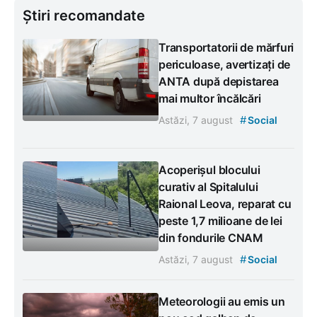
Știri recomandate
Transportatorii de mărfuri
periculoase, avertizați de
ANTA după depistarea
mai multor încălcări
#
Astăzi, 7 august
Social
Acoperișul blocului
curativ al Spitalului
Raional Leova, reparat cu
peste 1,7 milioane de lei
din fondurile CNAM
#
Astăzi, 7 august
Social
Meteorologii au emis un