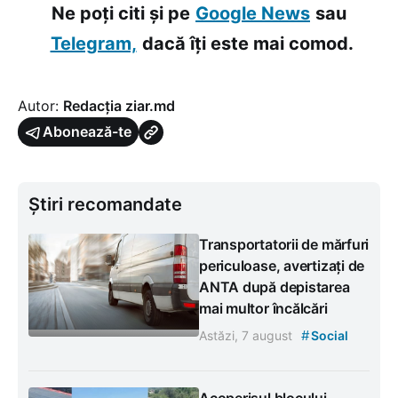
Ne poți citi și pe
Google News
sau
Telegram,
dacă îți este mai comod.
Autor:
Redacția ziar.md
Abonează-te
Știri recomandate
Transportatorii de mărfuri
periculoase, avertizați de
ANTA după depistarea
mai multor încălcări
#
Astăzi, 7 august
Social