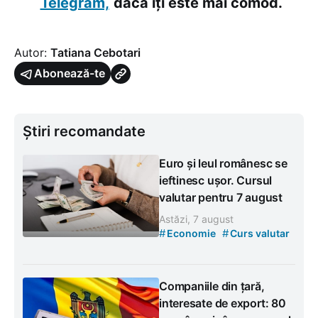
Telegram,
dacă îți este mai comod.
Autor:
Tatiana Cebotari
Abonează-te
Știri recomandate
Euro și leul românesc se
ieftinesc ușor. Cursul
valutar pentru 7 august
Astăzi, 7 august
#
#
Economie
Curs valutar
Companiile din țară,
interesate de export: 80