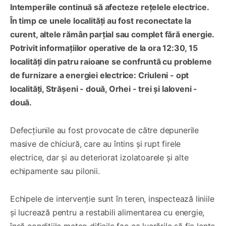
Intemperiile continuă să afecteze rețelele electrice.
În timp ce unele localități au fost reconectate la
curent, altele rămân parțial sau complet fără energie.
Potrivit informațiilor operative de la ora 12:30, 15
localități din patru raioane se confruntă cu probleme
de furnizare a energiei electrice: Criuleni - opt
localități, Strășeni - două, Orhei - trei și Ialoveni -
două.
Defecțiunile au fost provocate de către depunerile
masive de chiciură, care au întins și rupt firele
electrice, dar și au deteriorat izolatoarele și alte
echipamente sau pilonii.
Echipele de intervenție sunt în teren, inspectează liniile
și lucrează pentru a restabili alimentarea cu energie,
însă condițiile meteo dificile fac ca lucrările să fie lente