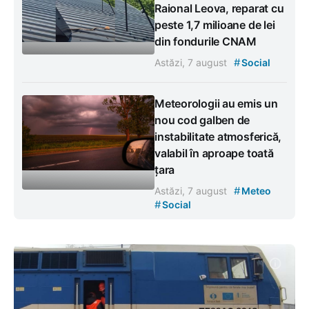
Raional Leova, reparat cu
peste 1,7 milioane de lei
din fondurile CNAM
#
Astăzi, 7 august
Social
Meteorologii au emis un
nou cod galben de
instabilitate atmosferică,
valabil în aproape toată
țara
#
Astăzi, 7 august
Meteo
#
Social