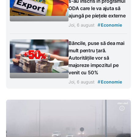
s-au înscris în programul
ODA care le va ajuta să
ajungă pe piețele externe
#
Joi, 6 august
Economie
Băncile, puse să dea mai
mult pentru țară.
Autoritățile vor să
majoreze impozitul pe
venit cu 50%
#
Joi, 6 august
Economie