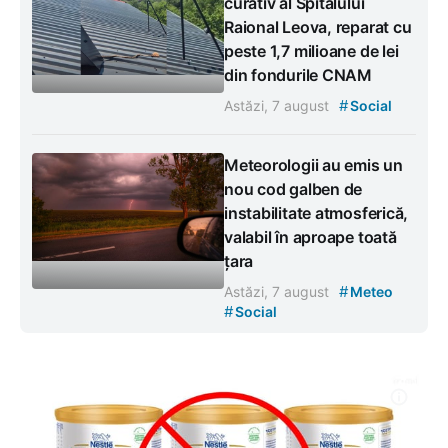
curativ al Spitalului
Raional Leova, reparat cu
peste 1,7 milioane de lei
din fondurile CNAM
#
Astăzi, 7 august
Social
Meteorologii au emis un
nou cod galben de
instabilitate atmosferică,
valabil în aproape toată
țara
#
Astăzi, 7 august
Meteo
#
Social