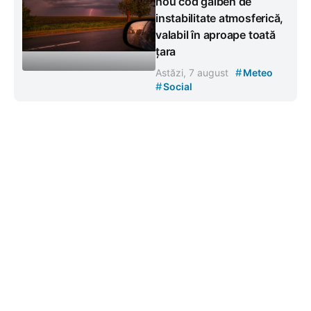
nou cod galben de
instabilitate atmosferică,
valabil în aproape toată
țara
#
Astăzi, 7 august
Meteo
#
Social