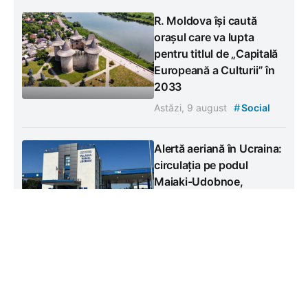
R. Moldova își caută
orașul care va lupta
pentru titlul de „Capitală
Europeană a Culturii” în
2033
#
Astăzi, 9 august
Social
Alertă aeriană în Ucraina:
circulația pe podul
Maiaki-Udobnoe,
suspendată temporar
#
Astăzi, 9 august
Social