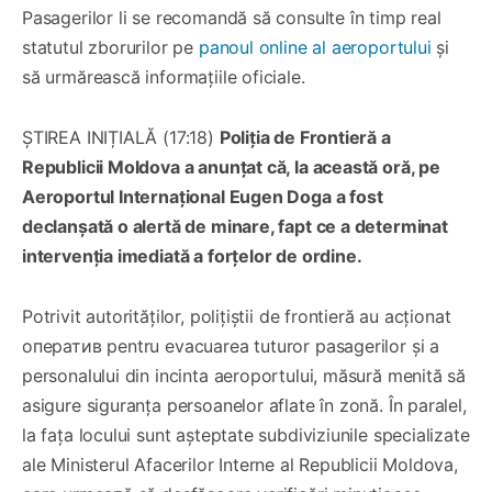
Pasagerilor li se recomandă să consulte în timp real
statutul zborurilor pe
panoul online al aeroportului
și
să urmărească informațiile oficiale.
ȘTIREA INIȚIALĂ (17:18)
Poliția de Frontieră a
Republicii Moldova a anunțat că, la această oră, pe
Aeroportul Internațional Eugen Doga a fost
declanșată o alertă de minare, fapt ce a determinat
intervenția imediată a forțelor de ordine.
Potrivit autorităților, polițiștii de frontieră au acționat
оператив pentru evacuarea tuturor pasagerilor și a
personalului din incinta aeroportului, măsură menită să
asigure siguranța persoanelor aflate în zonă. În paralel,
la fața locului sunt așteptate subdiviziunile specializate
ale Ministerul Afacerilor Interne al Republicii Moldova,