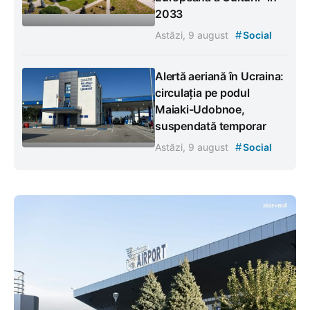
2033
#
Astăzi, 9 august
Social
Alertă aeriană în Ucraina:
circulația pe podul
Maiaki-Udobnoe,
suspendată temporar
#
Astăzi, 9 august
Social