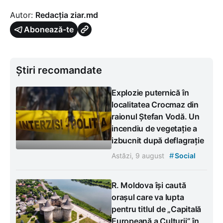
Autor:
Redacția ziar.md
Abonează-te
Știri recomandate
Explozie puternică în
localitatea Crocmaz din
raionul Ștefan Vodă. Un
incendiu de vegetație a
izbucnit după deflagrație
#
Astăzi, 9 august
Social
R. Moldova își caută
orașul care va lupta
pentru titlul de „Capitală
Europeană a Culturii” în