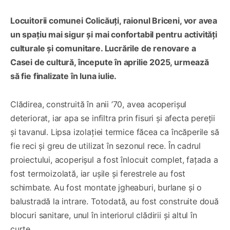
Locuitorii comunei Colicăuți, raionul Briceni, vor avea
un spațiu mai sigur și mai confortabil pentru activități
culturale și comunitare. Lucrările de renovare a
Casei de cultură, începute în aprilie 2025, urmează
să fie finalizate în luna iulie.
Clădirea, construită în anii ’70, avea acoperișul
deteriorat, iar apa se infiltra prin fisuri și afecta pereții
și tavanul. Lipsa izolației termice făcea ca încăperile să
fie reci și greu de utilizat în sezonul rece. În cadrul
proiectului, acoperișul a fost înlocuit complet, fațada a
fost termoizolată, iar ușile și ferestrele au fost
schimbate. Au fost montate jgheaburi, burlane și o
balustradă la intrare. Totodată, au fost construite două
blocuri sanitare, unul în interiorul clădirii și altul în
curte.