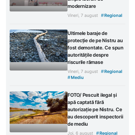
modernizare
#
Vineri, 7 august
Regional
Ultimele baraje de
protecție de pe Nistru au
fost demontate. Ce spun
autoritățile despre
riscurile rămase
#
Vineri, 7 august
Regional
#
Mediu
FOTO/ Pescuit ilegal și
apă captată fără
autorizație pe Nistru. Ce
au descoperit inspectorii
de mediu
#
Joi, 6 august
Regional