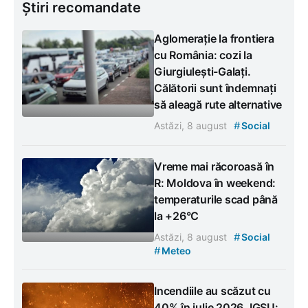
Știri recomandate
Aglomerație la frontiera
cu România: cozi la
Giurgiulești-Galați.
Călătorii sunt îndemnați
să aleagă rute alternative
#
Astăzi, 8 august
Social
Vreme mai răcoroasă în
R: Moldova în weekend:
temperaturile scad până
la +26°C
#
Astăzi, 8 august
Social
#
Meteo
Incendiile au scăzut cu
40% în iulie 2026. IGSU: