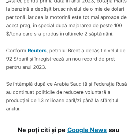
„Astfel, pentru prima dată în anul 2023, cotația Platts
la benzină a depășit brusc nivelul de o mie de dolari
per tonă, iar cea la motorină este tot mai aproape de
acest prag, în special după majorarea de peste 100
$/tona care s-a produs în ultimele 2 săptămâni.
Conform
Reuters
, petrolul Brent a depăşit nivelul de
92 $/baril și înregistrează un nou record de preț
pentru anul 2023.
Se întâmplă după ce Arabia Saudită şi Federația Rusă
au continuat politicile de reducere voluntară a
producției de 1,3 milioane baril/zi până la sfârşitul
anului.
Ne poți citi și pe
Google News
sau