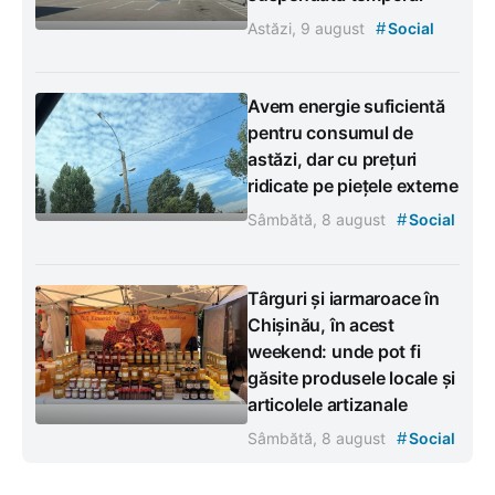
#
Astăzi, 9 august
Social
Avem energie suficientă
pentru consumul de
astăzi, dar cu prețuri
ridicate pe piețele externe
#
Sâmbătă, 8 august
Social
Târguri și iarmaroace în
Chișinău, în acest
weekend: unde pot fi
găsite produsele locale și
articolele artizanale
#
Sâmbătă, 8 august
Social