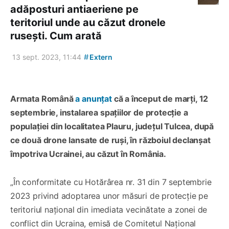
adăposturi antiaeriene pe
teritoriul unde au căzut dronele
rusești. Cum arată
#
13 sept. 2023, 11:44
Extern
Armata Română
a anunțat
că a început de marți, 12
septembrie, instalarea spaţiilor de protecţie a
populaţiei din localitatea Plauru, județul Tulcea, după
ce două drone lansate de ruși, în războiul declanșat
împotriva
Ucrainei, au căzut în România.
„În conformitate cu Hotărârea nr. 31 din 7 septembrie
2023 privind adoptarea unor măsuri de protecţie pe
teritoriul naţional din imediata vecinătate a zonei de
conflict din Ucraina, emisă de Comitetul Naţional