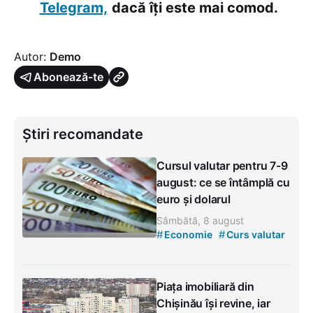
Telegram,
dacă îți este mai comod.
Autor:
Demo
Abonează-te
Știri recomandate
Cursul valutar pentru 7-9
august: ce se întâmplă cu
euro și dolarul
Sâmbătă, 8 august
#
#
Economie
Curs valutar
Piața imobiliară din
Chișinău își revine, iar