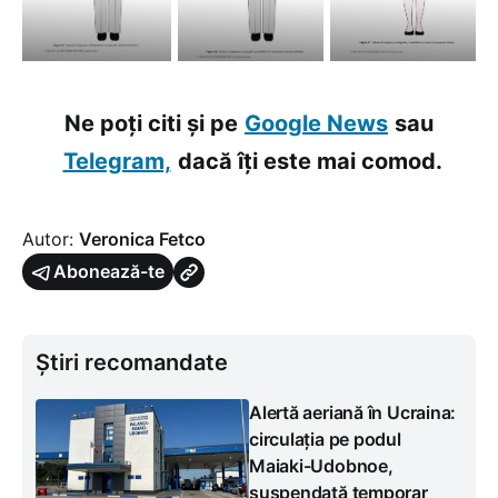
Ne poți citi și pe
Google News
sau
Telegram,
dacă îți este mai comod.
Autor:
Veronica Fetco
Abonează-te
Știri recomandate
Alertă aeriană în Ucraina:
circulația pe podul
Maiaki-Udobnoe,
suspendată temporar