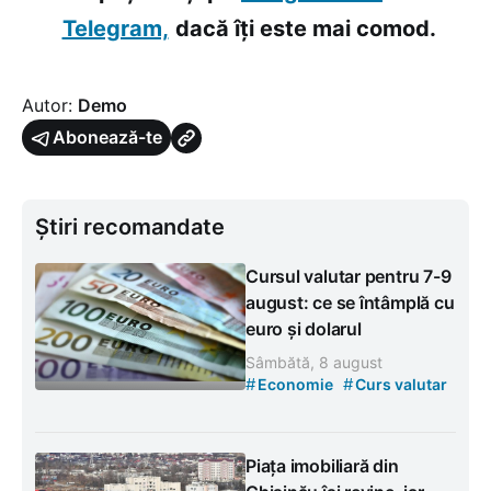
Telegram,
dacă îți este mai comod.
Autor:
Demo
Abonează-te
Știri recomandate
Cursul valutar pentru 7-9
august: ce se întâmplă cu
euro și dolarul
Sâmbătă, 8 august
#
#
Economie
Curs valutar
Piața imobiliară din