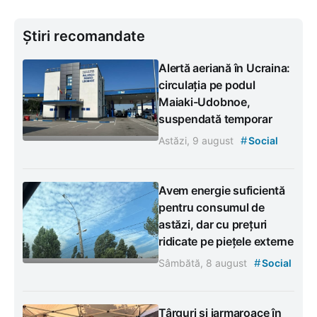
Știri recomandate
Alertă aeriană în Ucraina:
circulația pe podul
Maiaki-Udobnoe,
suspendată temporar
#
Astăzi, 9 august
Social
Avem energie suficientă
pentru consumul de
astăzi, dar cu prețuri
ridicate pe piețele externe
#
Sâmbătă, 8 august
Social
Târguri și iarmaroace în