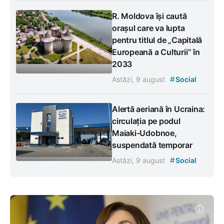
R. Moldova își caută
orașul care va lupta
pentru titlul de „Capitală
Europeană a Culturii” în
2033
#
Astăzi, 9 august
Social
Alertă aeriană în Ucraina:
circulația pe podul
Maiaki-Udobnoe,
suspendată temporar
#
Astăzi, 9 august
Social