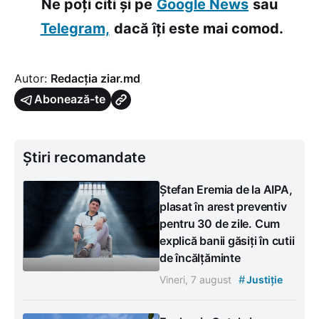
Ne poți citi și pe
Google News
sau
Telegram,
dacă îți este mai comod.
Autor:
Redacția ziar.md
Abonează-te
Știri recomandate
Ștefan Eremia de la AIPA,
plasat în arest preventiv
pentru 30 de zile. Cum
explică banii găsiți în cutii
de încălțăminte
#
Vineri, 7 august
Justiție