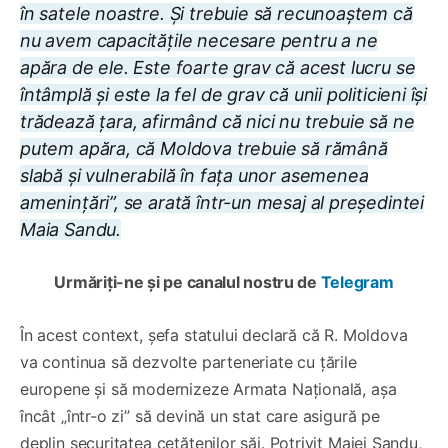
în satele noastre. Și trebuie să recunoaștem că
nu avem capacitățile necesare pentru a ne
apăra de ele. Este foarte grav că acest lucru se
întâmplă și este la fel de grav că unii politicieni își
trădează țara, afirmând că nici nu trebuie să ne
putem apăra, că Moldova trebuie să rămână
slabă și vulnerabilă în fața unor asemenea
amenințări”, se arată într-un mesaj al președintei
Maia Sandu.
Urmăriți-ne și pe canalul nostru de
Telegram
În acest context, șefa statului declară că R. Moldova
va continua să dezvolte parteneriate cu țările
europene și să modernizeze Armata Națională, așa
încât „într-o zi” să devină un stat care asigură pe
deplin securitatea cetățenilor săi. Potrivit Maiei Sandu,