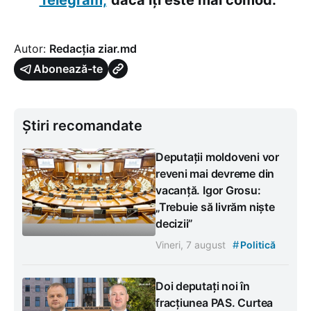
Autor:
Redacția ziar.md
Abonează-te
Știri recomandate
Deputații moldoveni vor
reveni mai devreme din
vacanță. Igor Grosu:
„Trebuie să livrăm niște
decizii”
#
Vineri, 7 august
Politică
Doi deputați noi în
fracțiunea PAS. Curtea