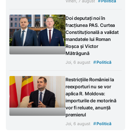
#
Vineri, 7 august
Politică
Doi deputați noi în
fracțiunea PAS. Curtea
Constituțională a validat
mandatele lui Roman
Roșca și Victor
Mătrăgună
#
Joi, 6 august
Politică
Restricțiile României la
reexporturi nu se vor
aplica R. Moldova:
importurile de motorină
vor fi reluate, anunță
premierul
#
Joi, 6 august
Politică