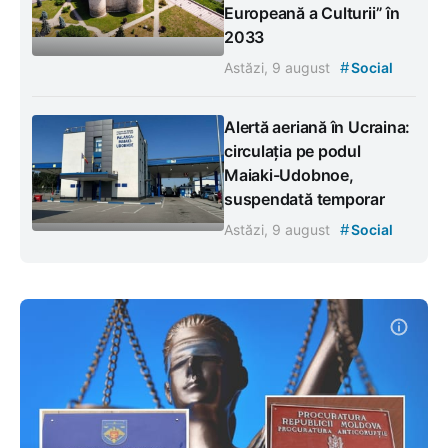
Europeană a Culturii” în
2033
#
Astăzi, 9 august
Social
Alertă aeriană în Ucraina:
circulația pe podul
Maiaki-Udobnoe,
suspendată temporar
#
Astăzi, 9 august
Social