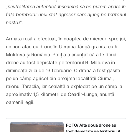
„neutralitatea autentică înseamnă să ne putem apăra în
fața bombelor unui stat agresor care ajung pe teritoriul
nostru”
.
Armata rusă a efectuat, în noaptea de miercuri spre joi,
un nou atac cu drone în Ucraina, lângă granița cu R.
Moldova și România. Poliția a anunțat că alte două
drone au fost depistate pe teritoriul R. Moldova în
dimineața zilei de 13 februarie. O dronă a fost găsită
pe un câmp agricol din preajma localității Ciumai,
raionul Taraclia, iar cealaltă a explodat pe un câmp la
aproximativ 1,5 kilometri de Ceadîr-Lunga, anunță
oamenii legii.
FOTO/ Alte două drone au
fost depistate pe teritoriul R.