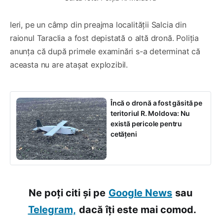
Ieri, pe un câmp din preajma localității Salcia din
raionul Taraclia a fost depistată o altă dronă. Poliția
anunța că după primele examinări s-a determinat că
aceasta nu are atașat explozibil.
Încă o dronă a fost găsită pe
teritoriul R. Moldova: Nu
există pericole pentru
cetățeni
Ne poți citi și pe
Google News
sau
Telegram,
dacă îți este mai comod.