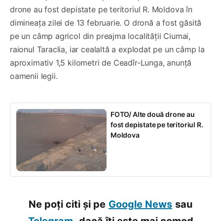
drone au fost depistate pe teritoriul R. Moldova în
dimineața zilei de 13 februarie. O dronă a fost găsită
pe un câmp agricol din preajma localității Ciumai,
raionul Taraclia, iar cealaltă a explodat pe un câmp la
aproximativ 1,5 kilometri de Ceadîr-Lunga, anunță
oamenii legii.
FOTO/ Alte două drone au
fost depistate pe teritoriul R.
Moldova
Ne poți citi și pe
Google News
sau
Telegram,
dacă îți este mai comod.