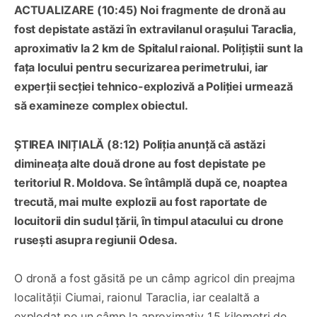
ACTUALIZARE (10:45) Noi fragmente de dronă au
fost depistate astăzi în extravilanul orașului Taraclia,
aproximativ la 2 km de Spitalul raional. Polițiștii sunt la
fața locului pentru securizarea perimetrului, iar
experții secției tehnico-explozivă a Poliției urmează
să examineze complex obiectul.
ȘTIREA INIȚIALĂ (8:12) Poliția anunță că astăzi
dimineața alte două drone au fost depistate pe
teritoriul R. Moldova. Se întâmplă după ce, noaptea
trecută, mai multe explozii au fost raportate de
locuitorii din sudul țării, în timpul atacului cu drone
rusești asupra regiunii Odesa.
O dronă a fost găsită pe un câmp agricol din preajma
localității Ciumai, raionul Taraclia, iar cealaltă a
explodat pe un câmp la aproximativ 1,5 kilometri de