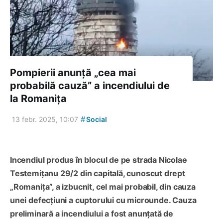
Pompierii anunță „cea mai
probabilă cauză” a incendiului de
la Romanița
#
13 febr. 2025, 10:07
Social
Incendiul produs în blocul de pe strada Nicolae
Testemițanu 29/2 din capitală, cunoscut drept
„Romanița”, a izbucnit, cel mai probabil, din cauza
unei defecțiuni a cuptorului cu microunde. Cauza
preliminară a incendiului a fost anunțată de