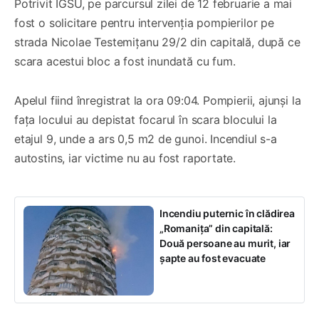
Potrivit IGSU, pe parcursul zilei de 12 februarie a mai
fost o solicitare pentru intervenția pompierilor pe
strada Nicolae Testemițanu 29/2 din capitală, după ce
scara acestui bloc a fost inundată cu fum.
Apelul fiind înregistrat la ora 09:04. Pompierii, ajunși la
fața locului au depistat focarul în scara blocului la
etajul 9, unde a ars 0,5 m2 de gunoi. Incendiul s-a
autostins, iar victime nu au fost raportate.
Incendiu puternic în clădirea
„Romanița” din capitală:
Două persoane au murit, iar
șapte au fost evacuate