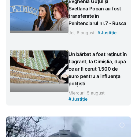
Evghenia Guțul și
Svetlana Popan au fost
transferate în
Penitenciarul nr.7 - Rusca
#
Joi, 6 august
Justiție
Un bărbat a fost reținut în
flagrant, la Cimișlia, după
ce ar fi cerut 1.500 de
euro pentru a influența
polițiști
Miercuri, 5 august
#
Justiție