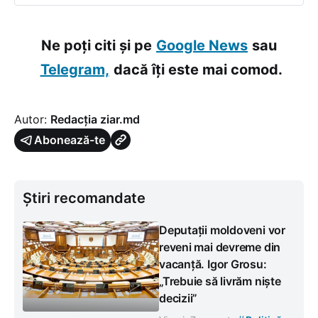
Ne poți citi și pe
Google News
sau
Telegram,
dacă îți este mai comod.
Autor:
Redacția ziar.md
Abonează-te
Știri recomandate
Deputații moldoveni vor
reveni mai devreme din
vacanță. Igor Grosu:
„Trebuie să livrăm niște
decizii”