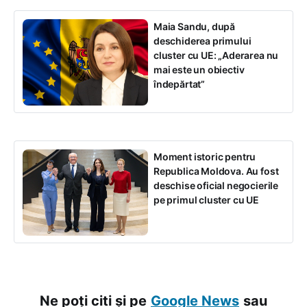
Maia Sandu, după
deschiderea primului
cluster cu UE: „Aderarea nu
mai este un obiectiv
îndepărtat”
Moment istoric pentru
Republica Moldova. Au fost
deschise oficial negocierile
pe primul cluster cu UE
Ne poți citi și pe
Google News
sau