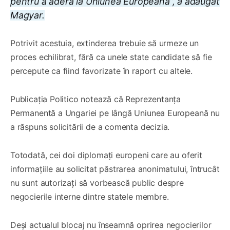
pentru a adera la Uniunea Europeană”, a adăugat
Magyar.
Potrivit acestuia, extinderea trebuie să urmeze un
proces echilibrat, fără ca unele state candidate să fie
percepute ca fiind favorizate în raport cu altele.
Publicația Politico notează că Reprezentanța
Permanentă a Ungariei pe lângă Uniunea Europeană nu
a răspuns solicitării de a comenta decizia.
Totodată, cei doi diplomați europeni care au oferit
informațiile au solicitat păstrarea anonimatului, întrucât
nu sunt autorizați să vorbească public despre
negocierile interne dintre statele membre.
Deși actualul blocaj nu înseamnă oprirea negocierilor