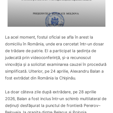
La acel moment, fostul oficial se afla în arest la
domiciliu în România, unde era cercetat într-un dosar
de trădare de patrie. El a participat la ședința de
judecată prin videoconferință, și-a recunoscut
vinovăția și a solicitat examinarea cauzei în procedură
simplificată. Ulterior, pe 24 aprilie, Alexandru Balan a
fost extrădat din România la Chișinău.
La doar câteva zile după extrădare, pe 28 aprilie
2026, Balan a fost inclus într-un schimb multilateral de
deținuți desfășurat la punctul de frontieră Pererov–
Beloveja, la granița dintre Belarus și Polonia.