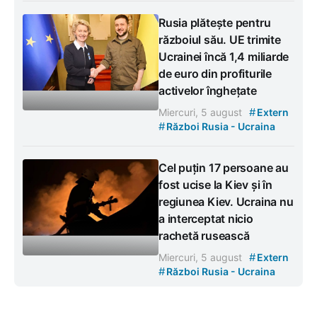
Rusia plătește pentru
războiul său. UE trimite
Ucrainei încă 1,4 miliarde
de euro din profiturile
activelor înghețate
#
Miercuri, 5 august
Extern
#
Război Rusia - Ucraina
Cel puțin 17 persoane au
fost ucise la Kiev și în
regiunea Kiev. Ucraina nu
a interceptat nicio
rachetă rusească
#
Miercuri, 5 august
Extern
#
Război Rusia - Ucraina