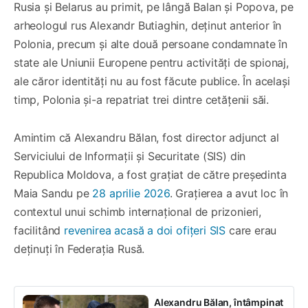
Rusia și Belarus au primit, pe lângă Balan și Popova, pe
arheologul rus Alexandr Butiaghin, deținut anterior în
Polonia, precum și alte două persoane condamnate în
state ale Uniunii Europene pentru activități de spionaj,
ale căror identități nu au fost făcute publice. În același
timp, Polonia și-a repatriat trei dintre cetățenii săi.
Amintim că Alexandru Bălan, fost director adjunct al
Serviciului de Informații și Securitate (SIS) din
Republica Moldova, a fost grațiat de către președinta
Maia Sandu pe
28 aprilie 2026
. Grațierea a avut loc în
contextul unui schimb internațional de prizonieri,
facilitând
revenirea acasă a doi ofițeri SIS
care erau
deținuți în Federația Rusă.
Alexandru Bălan, întâmpinat