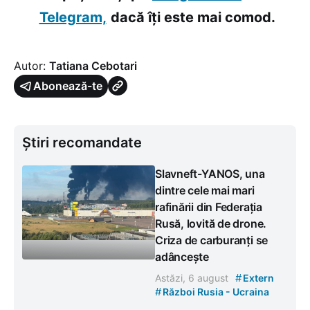
Telegram,
dacă îți este mai comod.
Autor:
Tatiana Cebotari
Abonează-te
Știri recomandate
Slavneft-YANOS, una
dintre cele mai mari
rafinării din Federația
Rusă, lovită de drone.
Criza de carburanți se
adâncește
#
Astăzi, 6 august
Extern
#
Război Rusia - Ucraina