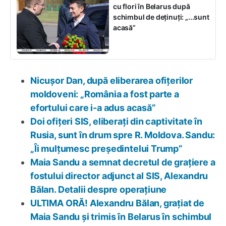
cu flori în Belarus după
schimbul de deținuți: „...sunt
acasă”
Nicușor Dan, după eliberarea ofițerilor
moldoveni: „România a fost parte a
efortului care i-a adus acasă”
Doi ofițeri SIS, eliberați din captivitate în
Rusia, sunt în drum spre R. Moldova. Sandu:
„Îi mulțumesc președintelui Trump”
Maia Sandu a semnat decretul de grațiere a
fostului director adjunct al SIS, Alexandru
Bălan. Detalii despre operațiune
ULTIMA ORĂ! Alexandru Bălan, grațiat de
Maia Sandu și trimis în Belarus în schimbul