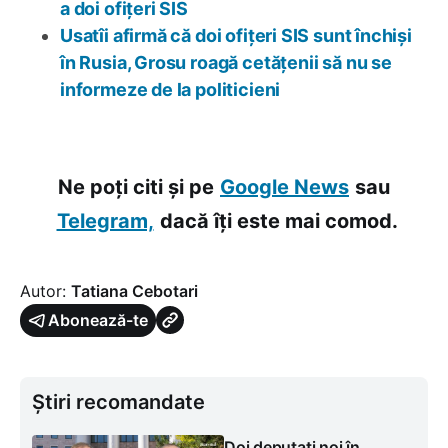
a doi ofițeri SIS
Usatîi afirmă că doi ofițeri SIS sunt închiși
în Rusia, Grosu roagă cetățenii să nu se
informeze de la politicieni
Ne poți citi și pe
Google News
sau
Telegram,
dacă îți este mai comod.
Autor:
Tatiana Cebotari
Abonează-te
Știri recomandate
Doi deputați noi în