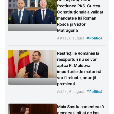
fracțiunea PAS. Curtea
Constituțională a validat
mandatele lui Roman
Roșca și Victor
Mătrăgună
#
Astăzi, 6 august
Politică
Restricțiile României la
reexporturi nu se vor
aplica R. Moldova:
importurile de motorină
vor fi reluate, anunță
premierul
#
Astăzi, 6 august
Politică
Maia Sandu comentează
demersul inițiat de Ion