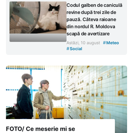
Codul galben de caniculă
revine după trei zile de
pauză. Câteva raioane
din nordul R. Moldova
scapă de avertizare
#
Astăzi, 10 august
Meteo
#
Social
FOTO/ Ce meserie mi se