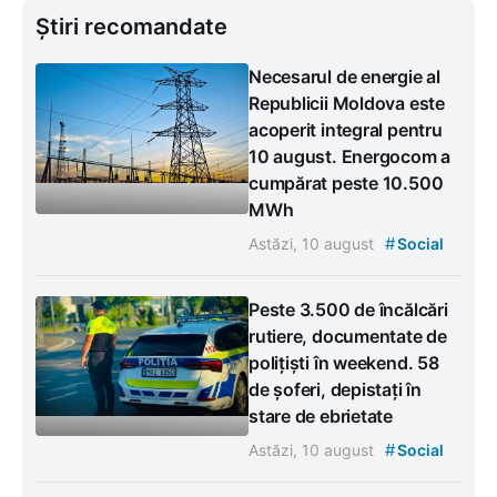
Știri recomandate
Necesarul de energie al
Republicii Moldova este
acoperit integral pentru
10 august. Energocom a
cumpărat peste 10.500
MWh
#
Astăzi, 10 august
Social
Peste 3.500 de încălcări
rutiere, documentate de
polițiști în weekend. 58
de șoferi, depistați în
stare de ebrietate
#
Astăzi, 10 august
Social