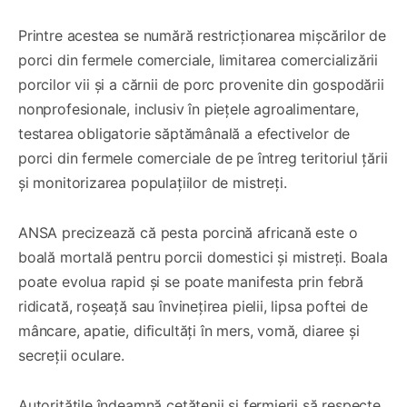
Printre acestea se numără restricționarea mișcărilor de
porci din fermele comerciale, limitarea comercializării
porcilor vii și a cărnii de porc provenite din gospodării
nonprofesionale, inclusiv în piețele agroalimentare,
testarea obligatorie săptămânală a efectivelor de
porci din fermele comerciale de pe întreg teritoriul țării
și monitorizarea populațiilor de mistreți.
ANSA precizează că pesta porcină africană este o
boală mortală pentru porcii domestici și mistreți. Boala
poate evolua rapid și se poate manifesta prin febră
ridicată, roșeață sau învinețirea pielii, lipsa poftei de
mâncare, apatie, dificultăți în mers, vomă, diaree și
secreții oculare.
Autoritățile îndeamnă cetățenii și fermierii să respecte