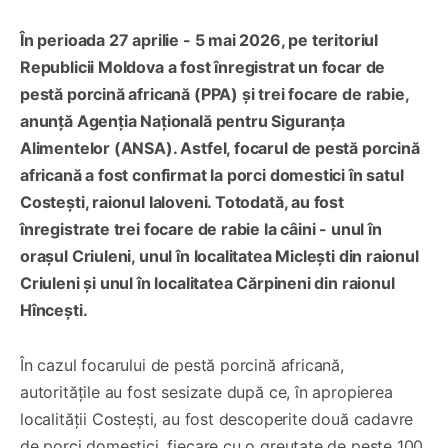
În perioada 27 aprilie - 5 mai 2026, pe teritoriul
Republicii Moldova a fost înregistrat un focar de
pestă porcină africană (PPA) și trei focare de rabie,
anunță Agenția Națională pentru Siguranța
Alimentelor (ANSA). Astfel, focarul de pestă porcină
africană a fost confirmat la porci domestici în satul
Costești, raionul Ialoveni. Totodată, au fost
înregistrate trei focare de rabie la câini - unul în
orașul Criuleni, unul în localitatea Miclești din raionul
Criuleni și unul în localitatea Cărpineni din raionul
Hîncești.
În cazul focarului de pestă porcină africană,
autoritățile au fost sesizate după ce, în apropierea
localității Costești, au fost descoperite două cadavre
de porci domestici, fiecare cu o greutate de peste 100