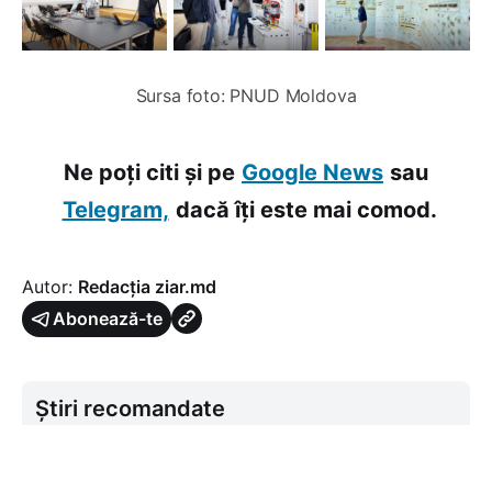
Sursa foto: PNUD Moldova
Ne poți citi și pe
Google News
sau
Telegram,
dacă îți este mai comod.
Autor:
Redacția ziar.md
Abonează-te
Știri recomandate
Necesarul de energie al
Republicii Moldova este