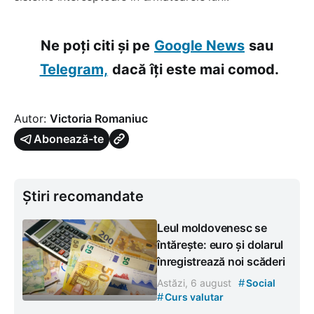
Ne poți citi și pe
Google News
sau
Telegram,
dacă îți este mai comod.
Autor:
Victoria Romaniuc
Abonează-te
Știri recomandate
Leul moldovenesc se
întărește: euro și dolarul
înregistrează noi scăderi
#
Astăzi, 6 august
Social
#
Curs valutar