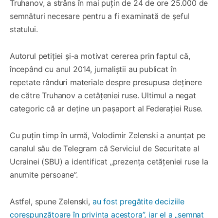
Truhanov, a strâns în mai puțin de 24 de ore 25.000 de
semnături necesare pentru a fi examinată de șeful
statului.
Autorul petiției și-a motivat cererea prin faptul că,
începând cu anul 2014, jurnaliștii au publicat în
repetate rânduri materiale despre presupusa deținere
de către Truhanov a cetățeniei ruse. Ultimul a negat
categoric că ar deține un pașaport al Federației Ruse.
Cu puțin timp în urmă, Volodimir Zelenski a anunțat pe
canalul său de Telegram că Serviciul de Securitate al
Ucrainei (SBU) a identificat „prezența cetățeniei ruse la
anumite persoane”.
Astfel, spune Zelenski,
au fost pregătite deciziile
corespunzătoare în privința acestora”, iar el a „semnat