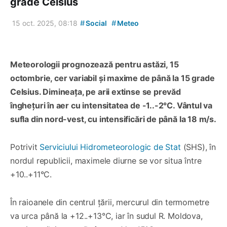
grade Celsius
#
#
15 oct. 2025, 08:18
Social
Meteo
Meteorologii prognozează pentru astăzi, 15
octombrie, cer variabil și maxime de până la 15 grade
Celsius. Dimineața, pe arii extinse se prevăd
înghețuri în aer cu intensitatea de -1..-2°C. Vântul va
sufla din nord-vest, cu intensificări de până la 18 m/s.
Potrivit
Serviciului Hidrometeorologic de Stat
(SHS), în
nordul republicii, maximele diurne se vor situa între
+10..+11°C.
În raioanele din centrul țării, mercurul din termometre
va urca până la +12..+13°C, iar în sudul R. Moldova,