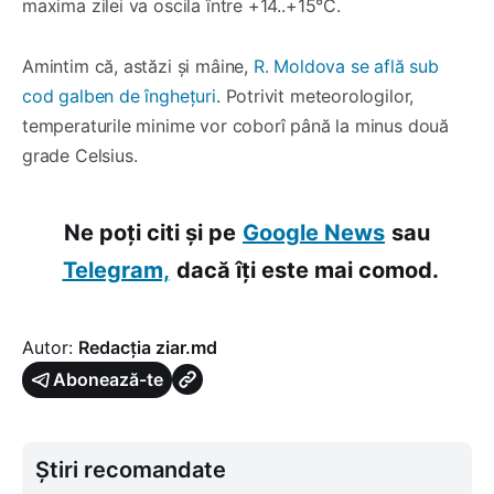
maxima zilei va oscila între +14..+15°C.
Amintim că, astăzi și mâine,
R. Moldova se află sub
cod galben de înghețuri
. Potrivit meteorologilor,
temperaturile minime vor coborî până la minus două
grade Celsius.
Ne poți citi și pe
Google News
sau
Telegram,
dacă îți este mai comod.
Autor:
Redacția ziar.md
Abonează-te
Știri recomandate