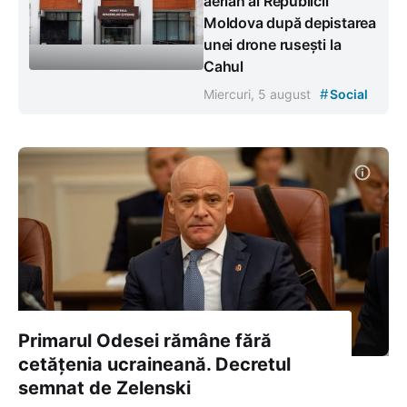
aerian al Republicii
Moldova după depistarea
unei drone rusești la
Cahul
#
Miercuri, 5 august
Social
Primarul Odesei rămâne fără
cetățenia ucraineană. Decretul
semnat de Zelenski