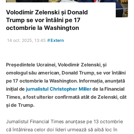
Volodimir Zelenski și Donald
Trump se vor întâlni pe 17
octombrie la Washington
#
14 oct. 2025, 13:45
Extern
Președintele Ucrainei, Volodimir Zelenski, și
omologul său american, Donald Trump, se vor întâlni
pe 17 octombrie la Washington. Informația, anunțată
inițial de
jurnalistul Christopher Miller
de la Financial
Times, a fost ulterior confirmată atât de Zelenski, cât
și de Trump.
Jurnalistul Financial Times anunțase pe 13 octombrie
că întâlnirea celor doi lideri urmează să aibă loc în