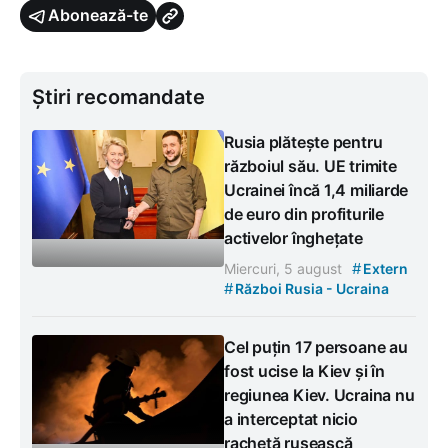
Abonează-te
Știri recomandate
Rusia plătește pentru
războiul său. UE trimite
Ucrainei încă 1,4 miliarde
de euro din profiturile
activelor înghețate
#
Miercuri, 5 august
Extern
#
Război Rusia - Ucraina
Cel puțin 17 persoane au
fost ucise la Kiev și în
regiunea Kiev. Ucraina nu
a interceptat nicio
rachetă rusească