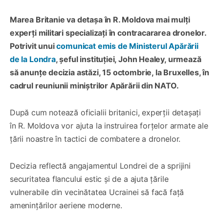
Marea Britanie va detașa în R. Moldova mai mulți
experți militari specializați în contracararea dronelor.
Potrivit unui
comunicat emis de Ministerul Apărării
de la Londra
, șeful instituției, John Healey, urmează
să anunțe decizia astăzi, 15 octombrie, la Bruxelles, în
cadrul reuniunii miniștrilor Apărării din NATO.
După cum notează oficialii britanici, experții detașați
în R. Moldova vor ajuta la instruirea forțelor armate ale
țării noastre în tactici de combatere a dronelor.
Decizia reflectă angajamentul Londrei de a sprijini
securitatea flancului estic și de a ajuta țările
vulnerabile din vecinătatea Ucrainei să facă față
amenințărilor aeriene moderne.