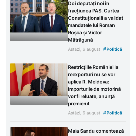
Doi deputați noi în
fracțiunea PAS. Curtea
Constituțională a validat
mandatele lui Roman
Roșca și Victor
Mătrăgună
#
Astăzi, 6 august
Politică
Restricțiile României la
reexporturi nu se vor
aplica R. Moldova:
importurile de motorină
vor fi reluate, anunță
premierul
#
Astăzi, 6 august
Politică
Maia Sandu comentează