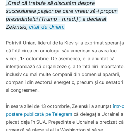
„Cred că trebuie să discutăm despre
succesiunea pașilor pe care vreau să-i propun
președintelui (Trump - n.red.)”, a declarat
Zelenski,
citat de Unian.
Potrivit Unian, liderul de la Kiev și-a exprimat speranța
că întâlnirea cu omologul său american va avea loc
vineri, 17 octombrie. De asemenea, el a anunțat că
intenționează să organizeze și alte întâlniri importante,
inclusiv cu mai multe companii din domeniul apărării,
companii din sectorul energetic, precum și cu senatori
și congresmeni.
În seara zilei de 13 octombrie, Zelenski a anunțat
într-o
postare publicată pe Telegram
că delegația Ucrainei a
plecat deja în SUA. Președintele Ucrainei a precizat că
urmează să plece și el la Washington și să se