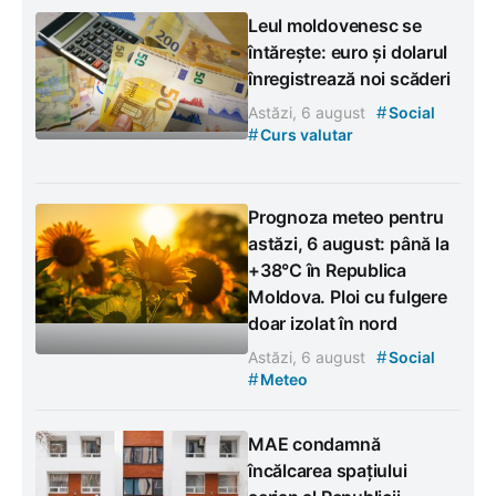
Leul moldovenesc se
întărește: euro și dolarul
înregistrează noi scăderi
#
Astăzi, 6 august
Social
#
Curs valutar
Prognoza meteo pentru
astăzi, 6 august: până la
+38°C în Republica
Moldova. Ploi cu fulgere
doar izolat în nord
#
Astăzi, 6 august
Social
#
Meteo
MAE condamnă
încălcarea spațiului