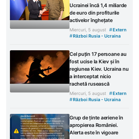
Ucrainei încă 1,4 miliarde
de euro din profiturile
activelor înghețate
#
Miercuri, 5 august
Extern
#
Război Rusia - Ucraina
Cel puțin 17 persoane au
fost ucise la Kiev și în
regiunea Kiev. Ucraina nu
a interceptat nicio
rachetă rusească
#
Miercuri, 5 august
Extern
#
Război Rusia - Ucraina
Grup de ținte aeriene în
apropierea României.
Alerta este în vigoare