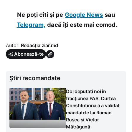
Ne poți citi și pe
Google News
sau
Telegram,
dacă îți este mai comod.
Autor:
Redacția ziar.md
Abonează-te
Știri recomandate
Doi deputați noi în
fracțiunea PAS. Curtea
Constituțională a validat
mandatele lui Roman
Roșca și Victor
Mătrăgună