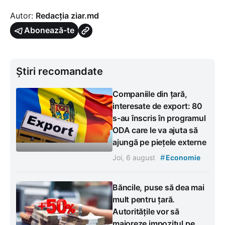
Autor:
Redacția ziar.md
Abonează-te
Știri recomandate
Companiile din țară,
interesate de export: 80
s-au înscris în programul
ODA care le va ajuta să
ajungă pe piețele externe
#
Joi, 6 august
Economie
Băncile, puse să dea mai
mult pentru țară.
Autoritățile vor să
majoreze impozitul pe