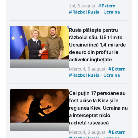
#
Joi, 6 august
Extern
#
Război Rusia - Ucraina
Rusia plătește pentru
războiul său. UE trimite
Ucrainei încă 1,4 miliarde
de euro din profiturile
activelor înghețate
#
Miercuri, 5 august
Extern
#
Război Rusia - Ucraina
Cel puțin 17 persoane au
fost ucise la Kiev și în
regiunea Kiev. Ucraina nu
a interceptat nicio
rachetă rusească
#
Miercuri, 5 august
Extern