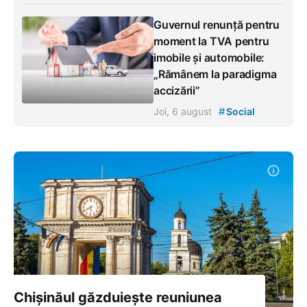
Guvernul renunță pentru
moment la TVA pentru
imobile și automobile:
„Rămânem la paradigma
accizării”
#
Joi, 6 august
Social
Chișinăul găzduiește reuniunea