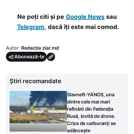
Ne poți citi și pe
Google News
sau
Telegram,
dacă îți este mai comod.
Autor:
Redacția ziar.md
Abonează-te
Știri recomandate
Slavneft-YANOS, una
dintre cele mai mari
rafinării din Federația
Rusă, lovită de drone.
Criza de carburanți se
adâncește