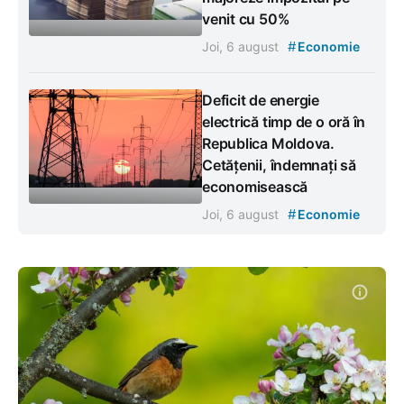
venit cu 50%
#
Joi, 6 august
Economie
Deficit de energie
electrică timp de o oră în
Republica Moldova.
Cetățenii, îndemnați să
economisească
#
Joi, 6 august
Economie