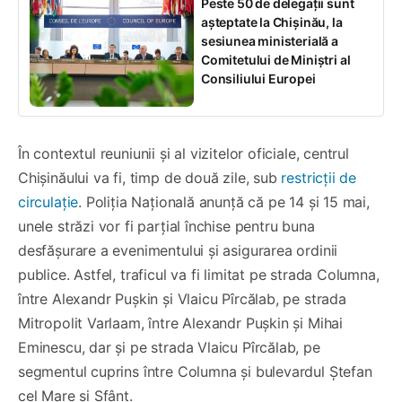
Peste 50 de delegații sunt
așteptate la Chișinău, la
sesiunea ministerială a
Comitetului de Miniștri al
Consiliului Europei
În contextul reuniunii și al vizitelor oficiale, centrul
Chișinăului va fi, timp de două zile, sub
restricții de
circulație
. Poliția Națională anunță că pe 14 și 15 mai,
unele străzi vor fi parțial închise pentru buna
desfășurare a evenimentului și asigurarea ordinii
publice. Astfel, traficul va fi limitat pe strada Columna,
între Alexandr Pușkin și Vlaicu Pîrcălab, pe strada
Mitropolit Varlaam, între Alexandr Pușkin și Mihai
Eminescu, dar și pe strada Vlaicu Pîrcălab, pe
segmentul cuprins între Columna și bulevardul Ștefan
cel Mare și Sfânt.