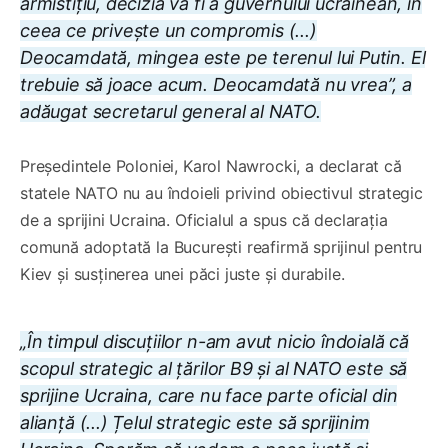
armistițiu, decizia va fi a guvernului ucrainean, în
ceea ce privește un compromis (...)
Deocamdată, mingea este pe terenul lui Putin. El
trebuie să joace acum. Deocamdată nu vrea”, a
adăugat secretarul general al NATO.
Președintele Poloniei, Karol Nawrocki, a declarat că
statele NATO nu au îndoieli privind obiectivul strategic
de a sprijini Ucraina. Oficialul a spus că declarația
comună adoptată la București reafirmă sprijinul pentru
Kiev și susținerea unei păci juste și durabile.
„În timpul discuțiilor n-am avut nicio îndoială că
scopul strategic al țărilor B9 și al NATO este să
sprijine Ucraina, care nu face parte oficial din
alianță (...) Țelul strategic este să sprijinim