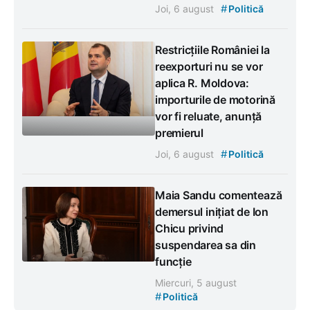
#
Joi, 6 august
Politică
Restricțiile României la
reexporturi nu se vor
aplica R. Moldova:
importurile de motorină
vor fi reluate, anunță
premierul
#
Joi, 6 august
Politică
Maia Sandu comentează
demersul inițiat de Ion
Chicu privind
suspendarea sa din
funcție
Miercuri, 5 august
#
Politică