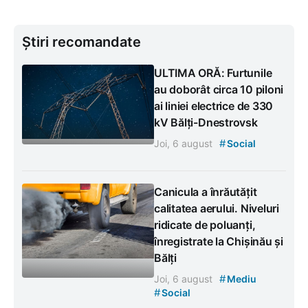
Știri recomandate
ULTIMA ORĂ: Furtunile
au doborât circa 10 piloni
ai liniei electrice de 330
kV Bălți-Dnestrovsk
#
Joi, 6 august
Social
Canicula a înrăutățit
calitatea aerului. Niveluri
ridicate de poluanți,
înregistrate la Chișinău și
Bălți
#
Joi, 6 august
Mediu
#
Social