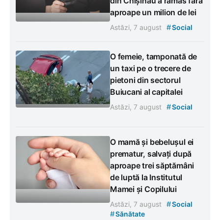
din Chișinău a rămas fără
aproape un milion de lei
#
Astăzi, 7 august
Social
O femeie, tamponată de
un taxi pe o trecere de
pietoni din sectorul
Buiucani al capitalei
#
Astăzi, 7 august
Social
O mamă și bebelușul ei
prematur, salvați după
aproape trei săptămâni
de luptă la Institutul
Mamei și Copilului
#
Astăzi, 7 august
Social
#
Sănătate