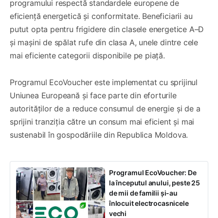
programului respectă standardele europene de
eficiență energetică și conformitate. Beneficiarii au
putut opta pentru frigidere din clasele energetice A–D
și mașini de spălat rufe din clasa A, unele dintre cele
mai eficiente categorii disponibile pe piață.
Programul EcoVoucher este implementat cu sprijinul
Uniunea Europeană și face parte din eforturile
autorităților de a reduce consumul de energie și de a
sprijini tranziția către un consum mai eficient și mai
sustenabil în gospodăriile din Republica Moldova.
Programul EcoVoucher: De
la începutul anului, peste 25
de mii de familii și-au
înlocuit electrocasnicele
vechi