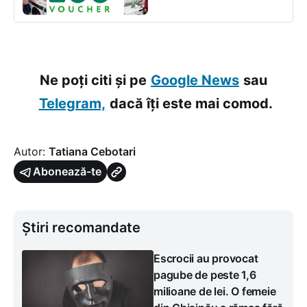
Ne poți citi și pe
Google News
sau
Telegram,
dacă îți este mai comod.
Autor:
Tatiana Cebotari
Abonează-te
Știri recomandate
Escrocii au provocat
pagube de peste 1,6
milioane de lei. O femeie