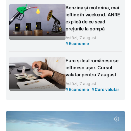
Benzina și motorina, mai
ieftine în weekend. ANRE
explică de ce scad
prețurile la pompă
Astăzi, 7 august
#
Economie
Euro și leul românesc se
ieftinesc ușor. Cursul
valutar pentru 7 august
Astăzi, 7 august
#
#
Economie
Curs valutar