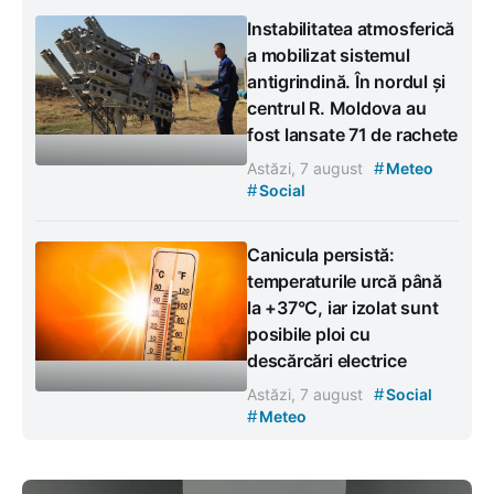
Instabilitatea atmosferică
a mobilizat sistemul
antigrindină. În nordul și
centrul R. Moldova au
fost lansate 71 de rachete
#
Astăzi, 7 august
Meteo
#
Social
Canicula persistă:
temperaturile urcă până
la +37°C, iar izolat sunt
posibile ploi cu
descărcări electrice
#
Astăzi, 7 august
Social
#
Meteo