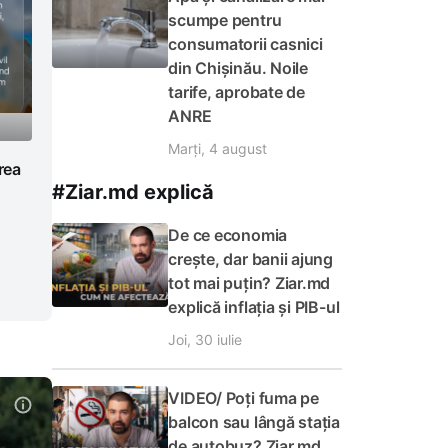
scumpe pentru
consumatorii casnici
din Chișinău. Noile
tarife, aprobate de
ANRE
Marți, 4 august
rea
#Ziar.md explică
De ce economia
crește, dar banii ajung
tot mai puțin? Ziar.md
explică inflația și PIB-ul
Joi, 30 iulie
VIDEO/ Poți fuma pe
balcon sau lângă stația
de autobuz? Ziar.md