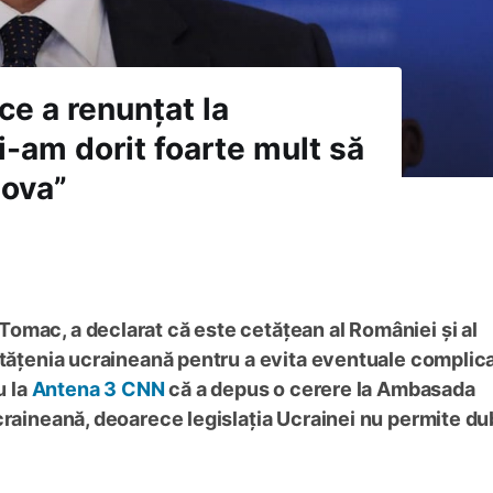
e a renunțat la
i-am dorit foarte mult să
dova”
omac, a declarat că este cetățean al României și al
etățenia ucraineană pentru a evita eventuale complicaț
u la
Antena 3 CNN
că a depus o cerere la Ambasada
craineană, deoarece legislația Ucrainei nu permite du