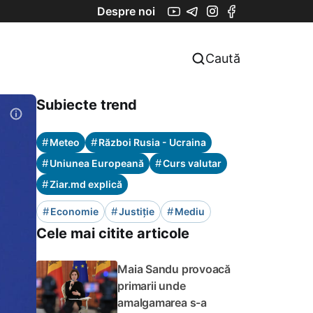
Despre noi
Caută
Subiecte trend
#
#
Meteo
Război Rusia - Ucraina
#
#
Uniunea Europeană
Curs valutar
#
Ziar.md explică
#
#
#
Economie
Justiție
Mediu
Cele mai citite articole
Maia Sandu provoacă
primarii unde
amalgamarea s-a