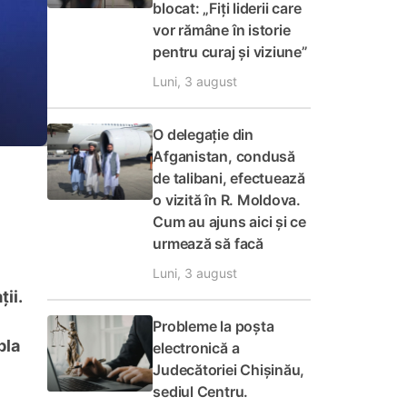
blocat: „Fiți liderii care
vor rămâne în istorie
pentru curaj și viziune”
Luni, 3 august
O delegație din
Afganistan, condusă
de talibani, efectuează
o vizită în R. Moldova.
Cum au ajuns aici și ce
urmează să facă
Luni, 3 august
ii.
Probleme la poșta
bla
electronică a
Judecătoriei Chișinău,
sediul Centru.