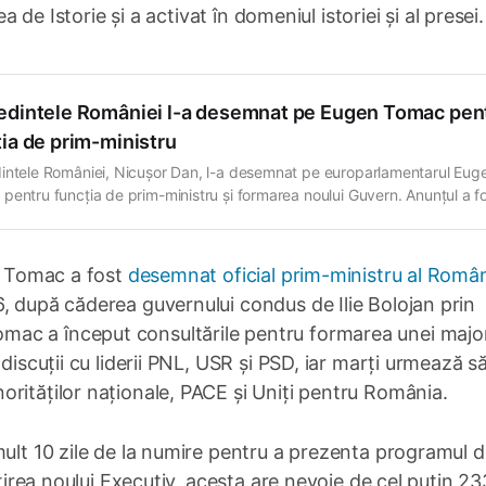
a de Istorie și a activat în domeniul istoriei și al presei.
edintele României l-a desemnat pe Eugen Tomac pen
ia de prim-ministru
intele României, Nicușor Dan, l-a desemnat pe europarlamentarul Eug
pentru funcția de prim-ministru și formarea noului Guvern. Anunțul a f
pe 4 iune, la aproape o lună de la căderea Guvernului Bolojan. „Îl dese
en Tomac pentru a forma Guvernul din poziția de prim-ministru. Un
 important”
en Tomac a fost
desemnat oficial prim-ministru al Român
6, după căderea guvernului condus de Ilie Bolojan prin
ac a început consultările pentru formarea unei major
discuții cu liderii PNL, USR și PSD, iar marți urmează s
rităților naționale, PACE și Uniți pentru România.
mult 10 zile de la numire pentru a prezenta programul 
stirea noului Executiv, acesta are nevoie de cel puțin 2