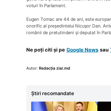
voturi în Parlament.
Eugen Tomac are 44 de ani, este europarl
onorific al președintelui Nicușor Dan. Ant
românii de pretutindeni și deputat în Par
Ne poți citi și pe
Google News
sau
Autor:
Redacția ziar.md
Știri recomandate