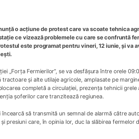
 anunță o acțiune de protest care va scoate tehnica ag
estație ce vizează problemele cu care se confruntă f
rotestul este programat pentru vineri, 12 iunie, și va 
ești.
iei „Forța Fermierilor”, se va desfășura între orele 09:0
ă tractoare și alte utilaje agricole, amplasate pe margin
locarea completă a circulației, prezența tehnicii grele 
tenția șoferilor care tranzitează regiunea.
i încearcă să transmită un semnal de alarmă către autor
 presiuni care, în opinia lor, duc la slăbirea fermelor 