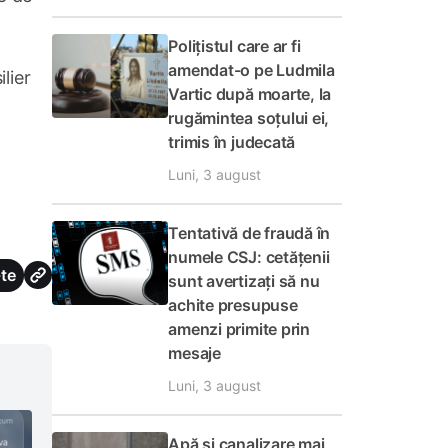
Polițistul care ar fi
amendat-o pe Ludmila
lier
Vartic după moarte, la
rugămintea soțului ei,
trimis în judecată
Luni, 3 august
Tentativă de fraudă în
numele CSJ: cetățenii
te
sunt avertizați să nu
achite presupuse
amenzi primite prin
mesaje
Luni, 3 august
Apă și canalizare mai