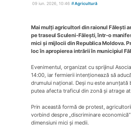
#
09 iun. 2026, 10:46
Agricultură
Mai mulți agricultori din raionul Fălești
pe traseul Sculeni-Fălești, într-o manif
mici și mijlocii din Republica Moldova. P
loc în apropierea intrării în municipiul Făl
Evenimentul, organizat cu sprijinul Asociaț
14:00, iar fermierii intenționează să aduc
drumului național. Deși nu este anunțată b
putea afecta traficul din zonă și atrage a
Prin această formă de protest, agricultori
vorbind despre „discriminare economică” și
dimensiuni mici și medii.