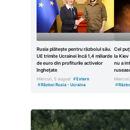
Rusia plătește pentru războiul său.
Cel puț
UE trimite Ucrainei încă 1,4 miliarde
la Kiev
de euro din profiturile activelor
nu a in
înghețate
ruseas
#
Miercuri, 5 august
Extern
Miercuri
#
#
Război Rusia - Ucraina
Războ