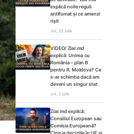
explică noile reguli
antifumat și ce amenzi
riști
Joi, 23 iulie
VIDEO/ Ziar.md
explică: Unirea cu
România – plan B
pentru R. Moldova? Ce
s-ar schimba dacă am
deveni un singur stat
Joi, 2 iulie
Ziar.md explică:
Consiliul European sau
Comisia Europeană?
Cine ia deciziile în UE și