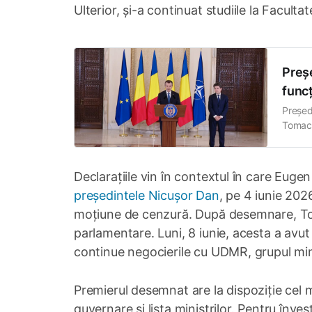
Ulterior, și-a continuat studiile la Facultate
Preș
funcț
Președ
Tomac 
făcut 
pe Eug
moment
Declarațiile vin în contextul în care Eug
președintele Nicușor Dan
, pe 4 iunie 202
moțiune de cenzură. După desemnare, Tom
parlamentare. Luni, 8 iunie, acesta a avut 
continue negocierile cu UDMR, grupul mino
Premierul desemnat are la dispoziție cel 
guvernare și lista miniștrilor. Pentru înve