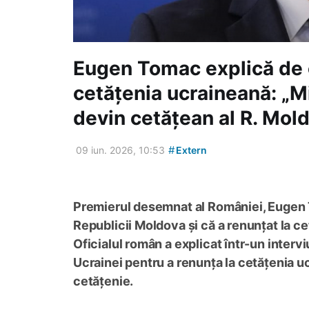
Eugen Tomac explică de c
cetățenia ucraineană: „M
devin cetățean al R. Mol
#
09 iun. 2026, 10:53
Extern
Premierul desemnat al României, Eugen T
Republicii Moldova și că a renunțat la c
Oficialul român a explicat într-un intervi
Ucrainei pentru a renunța la cetățenia u
cetățenie.