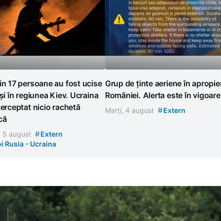
in 17 persoane au fost ucise
Grup de ținte aeriene în apropie
 și în regiunea Kiev. Ucraina
României. Alerta este în vigoare
terceptat nicio rachetă
#
Marți, 4 august
Extern
că
#
, 5 august
Extern
i Rusia - Ucraina