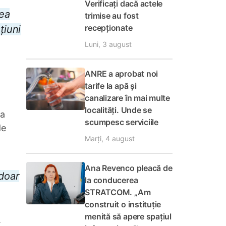
Verificați dacă actele
tea
trimise au fost
recepționate
țiuni
Luni, 3 august
ANRE a aprobat noi
tarife la apă și
canalizare în mai multe
localități. Unde se
na
scumpesc serviciile
de
Marți, 4 august
Ana Revenco pleacă de
doar
la conducerea
STRATCOM. „Am
construit o instituție
menită să apere spațiul
.