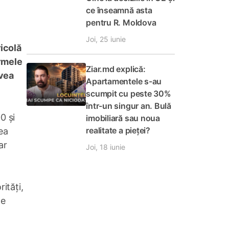
ce înseamnă asta
pentru R. Moldova
Joi, 25 iunie
ricolă
ermele
Ziar.md explică:
avea
Apartamentele s-au
scumpit cu peste 30%
într-un singur an. Bulă
0 și
imobiliară sau noua
realitate a pieței?
ea
ar
Joi, 18 iunie
ități,
de