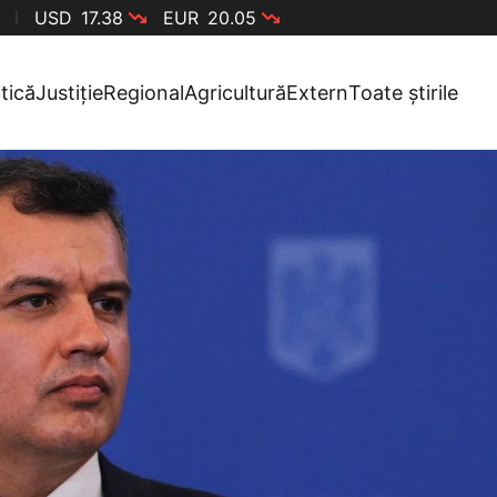
USD
17.38
EUR
20.05
itică
Justiție
Regional
Agricultură
Extern
Toate știrile