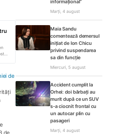
informațional”
Marți, 4 august
Maia Sandu
tru
comentează demersul
inițiat de Ion Chicu
en
privind suspendarea
ost
sa din funcție
mnez
Miercuri, 5 august
iei de
Accident cumplit la
ități
Orhei: doi bărbați au
murit după ce un SUV
ă
s-a ciocnit frontal cu
un autocar plin cu
pasageri
de
Marți, 4 august
33 de