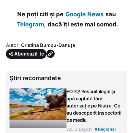
Ne poți citi și pe
Google News
sau
Telegram,
dacă îți este mai comod.
Autor:
Cristina Bumbu-Danuța
Abonează-te
Știri recomandate
FOTO/ Pescuit ilegal și
apă captată fără
autorizație pe Nistru. Ce
au descoperit inspectorii
de mediu
#
Joi, 6 august
Regional