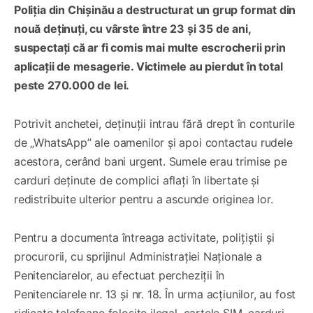
Poliția din Chișinău a destructurat un grup format din
nouă deținuți, cu vârste între 23 și 35 de ani,
suspectați că ar fi comis mai multe escrocherii prin
aplicații de mesagerie. Victimele au pierdut în total
peste 270.000 de lei.
Potrivit anchetei, deținuții intrau fără drept în conturile
de „WhatsApp” ale oamenilor și apoi contactau rudele
acestora, cerând bani urgent. Sumele erau trimise pe
carduri deținute de complici aflați în libertate și
redistribuite ulterior pentru a ascunde originea lor.
Pentru a documenta întreaga activitate, polițiștii și
procurorii, cu sprijinul Administrației Naționale a
Penitenciarelor, au efectuat percheziții în
Penitenciarele nr. 13 și nr. 18. În urma acțiunilor, au fost
ridicate telefoane folosite ilegal, cartele SIM, carduri