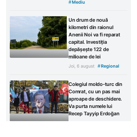
#
Mediu
Un drum de nouă
kilometri din raionul
Anenii Noi va fi reparat
capital. Investiția
depășește 122 de
milioane de lei
#
Joi, 6 august
Regional
Colegiul moldo-turc din
Comrat, cu un pas mai
aproape de deschidere.
Va purta numele lui
Recep Tayyip Erdoğan
Miercuri, 5 august
#
#
Educație
Social
#
Regional