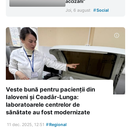
accizării”
#
Joi, 6 august
Social
Veste bună pentru pacienții din
Ialoveni și Ceadâr-Lunga:
laboratoarele centrelor de
sănătate au fost modernizate
#
11 dec. 2025, 12:51
Regional