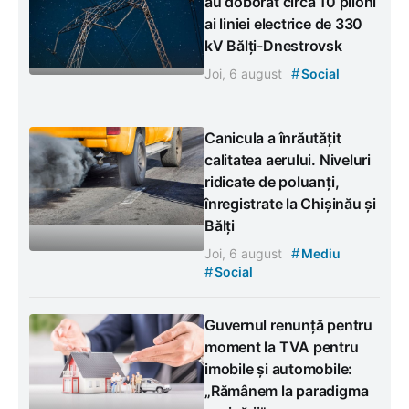
au doborât circa 10 piloni
ai liniei electrice de 330
kV Bălți-Dnestrovsk
#
Joi, 6 august
Social
Canicula a înrăutățit
calitatea aerului. Niveluri
ridicate de poluanți,
înregistrate la Chișinău și
Bălți
#
Joi, 6 august
Mediu
#
Social
Guvernul renunță pentru
moment la TVA pentru
imobile și automobile:
„Rămânem la paradigma