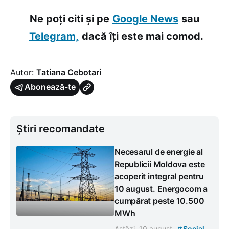
Ne poți citi și pe
Google News
sau
Telegram,
dacă îți este mai comod.
Autor:
Tatiana Cebotari
Abonează-te
Știri recomandate
Necesarul de energie al
Republicii Moldova este
acoperit integral pentru
10 august. Energocom a
cumpărat peste 10.500
MWh
#
Astăzi, 10 august
Social