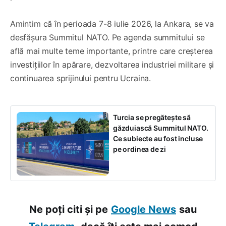
Amintim că în perioada 7-8 iulie 2026, la Ankara, se va
desfășura Summitul NATO. Pe agenda summitului se
află mai multe teme importante, printre care creșterea
investițiilor în apărare, dezvoltarea industriei militare și
continuarea sprijinului pentru Ucraina.
Turcia se pregătește să
găzduiască Summitul NATO.
Ce subiecte au fost incluse
pe ordinea de zi
Ne poți citi și pe
Google News
sau