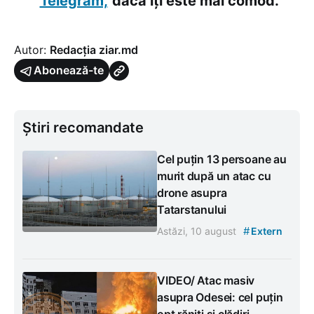
Telegram,
dacă îți este mai comod.
Autor:
Redacția ziar.md
Abonează-te
Știri recomandate
Cel puțin 13 persoane au
murit după un atac cu
drone asupra
Tatarstanului
#
Astăzi, 10 august
Extern
VIDEO/ Atac masiv
asupra Odesei: cel puțin