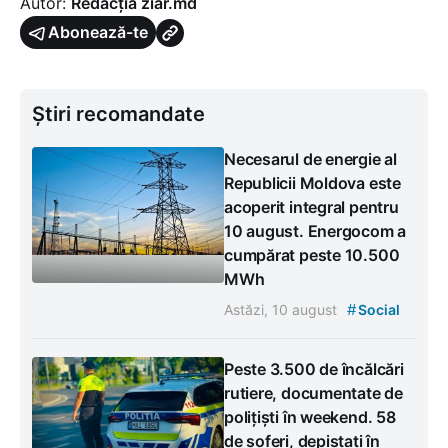
Autor:
Redacția ziar.md
Abonează-te
Știri recomandate
Necesarul de energie al
Republicii Moldova este
acoperit integral pentru
10 august. Energocom a
cumpărat peste 10.500
MWh
#
Astăzi, 10 august
Social
Peste 3.500 de încălcări
rutiere, documentate de
polițiști în weekend. 58
de șoferi, depistați în