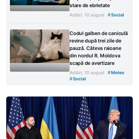
stare de ebrietate
#
Astăzi, 10 august
Social
Codul galben de caniculă
revine după trei zile de
pauză. Câteva raioane
din nordul R. Moldova
scapă de avertizare
#
Astăzi, 10 august
Meteo
#
Social