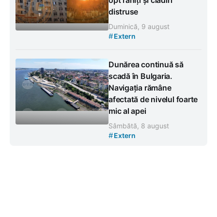
opt răniți și clădiri
distruse
Duminică, 9 august
#
Extern
Dunărea continuă să
scadă în Bulgaria.
Navigația rămâne
afectată de nivelul foarte
mic al apei
Sâmbătă, 8 august
#
Extern