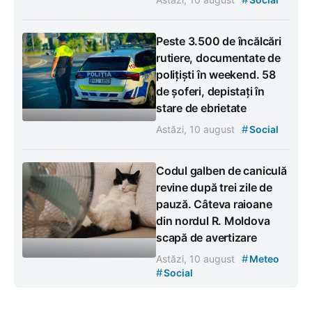
Peste 3.500 de încălcări
rutiere, documentate de
polițiști în weekend. 58
de șoferi, depistați în
stare de ebrietate
#
Astăzi, 10 august
Social
Codul galben de caniculă
revine după trei zile de
pauză. Câteva raioane
din nordul R. Moldova
scapă de avertizare
#
Astăzi, 10 august
Meteo
#
Social