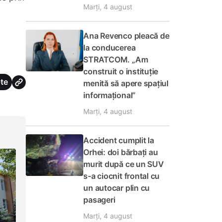
Marți, 4 august
Ana Revenco pleacă de
la conducerea
STRATCOM. „Am
construit o instituție
te
menită să apere spațiul
informațional”
Marți, 4 august
Accident cumplit la
Orhei: doi bărbați au
murit după ce un SUV
s-a ciocnit frontal cu
un autocar plin cu
pasageri
Marți, 4 august