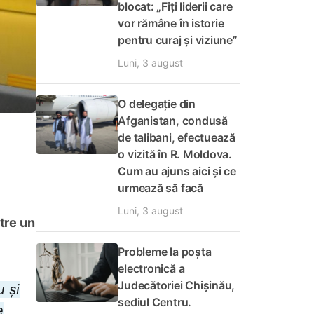
blocat: „Fiți liderii care
vor rămâne în istorie
pentru curaj și viziune”
Luni, 3 august
O delegație din
Afganistan, condusă
de talibani, efectuează
o vizită în R. Moldova.
Cum au ajuns aici și ce
urmează să facă
Luni, 3 august
ătre un
Probleme la poșta
electronică a
Judecătoriei Chișinău,
u și
sediul Centru.
e