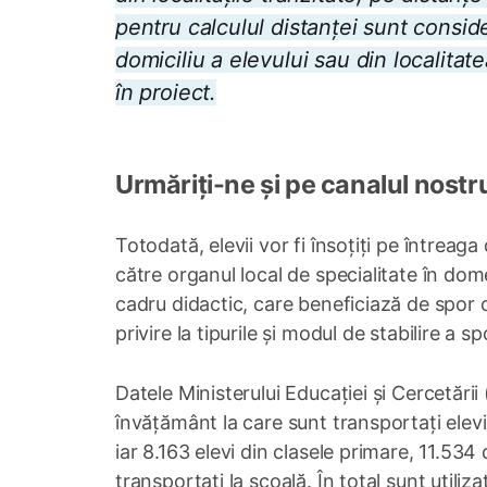
pentru calculul distanței sunt consid
domiciliu a elevului sau din localitat
în proiect.
Urmăriți-ne și pe canalul nostr
Totodată, elevii vor fi însoțiți pe întreaga
către organul local de specialitate în dom
cadru didactic, care beneficiază de spor 
privire la tipurile și modul de stabilire a s
Datele Ministerului Educației și Cercetării
învățământ la care sunt transportați elevi d
iar 8.163 elevi din clasele primare, 11.534 
transportați la școală. În total sunt utiliz