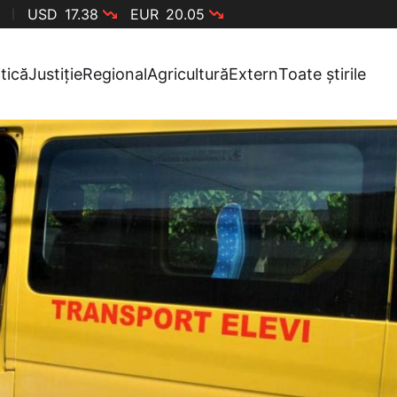
USD
17.38
EUR
20.05
itică
Justiție
Regional
Agricultură
Extern
Toate știrile