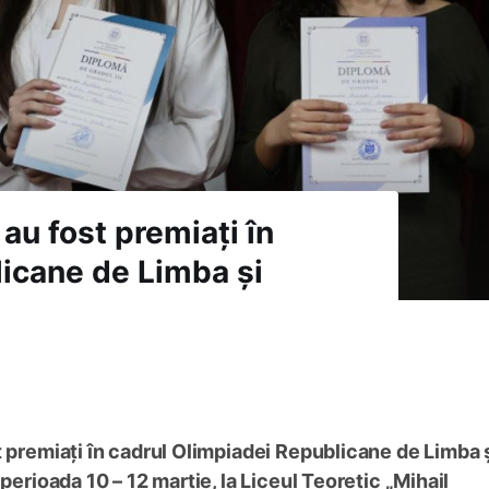
au fost premiați în
icane de Limba și
t premiați în cadrul Olimpiadei Republicane de Limba 
perioada 10 – 12 martie, la Liceul Teoretic „Mihail