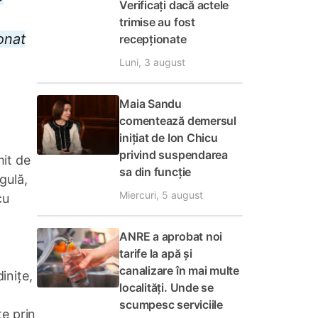
Verificați dacă actele
trimise au fost
onat
recepționate
Luni, 3 august
Maia Sandu
comentează demersul
inițiat de Ion Chicu
privind suspendarea
mit de
sa din funcție
gulă,
Miercuri, 5 august
cu
ANRE a aprobat noi
tarife la apă și
canalizare în mai multe
inițe,
localități. Unde se
scumpesc serviciile
te prin