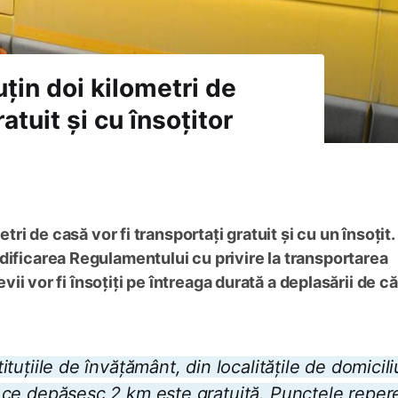
uțin doi kilometri de
atuit și cu însoțitor
etri de casă vor fi transportați gratuit și cu un însoțit.
dificarea Regulamentului cu privire la transportarea
levii vor fi însoțiți pe întreaga durată a deplasării de c
tituțiile de învățământ, din localitățile de domicili
nțe ce depășesc 2 km este gratuită. Punctele reper