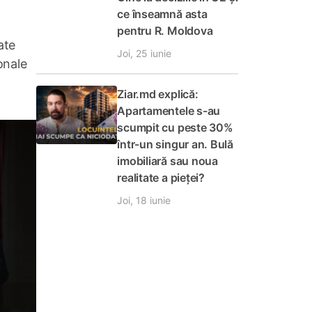
ce înseamnă asta
pentru R. Moldova
ate
Joi, 25 iunie
onale
Ziar.md explică:
Apartamentele s-au
scumpit cu peste 30%
într-un singur an. Bulă
imobiliară sau noua
realitate a pieței?
Joi, 18 iunie