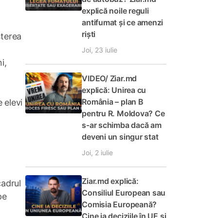
explică noile reguli
antifumat și ce amenzi
riști
șterea
Joi, 23 iulie
i,
VIDEO/ Ziar.md
explică: Unirea cu
România – plan B
 elevi
pentru R. Moldova? Ce
s-ar schimba dacă am
deveni un singur stat
Joi, 2 iulie
Ziar.md explică:
cadrul
Consiliul European sau
pe
Comisia Europeană?
Cine ia deciziile în UE și