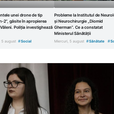
tele unei drone de tip
Probleme la Institutul de Neuro
-2”, găsite în apropierea
și Neurochirurgie „Diomid
 Văleni. Poliția investighează
Gherman”. Ce a constatat
Ministerul Sănătății
#
#
#
, 5 august
Social
Miercuri, 5 august
Sănătate
So