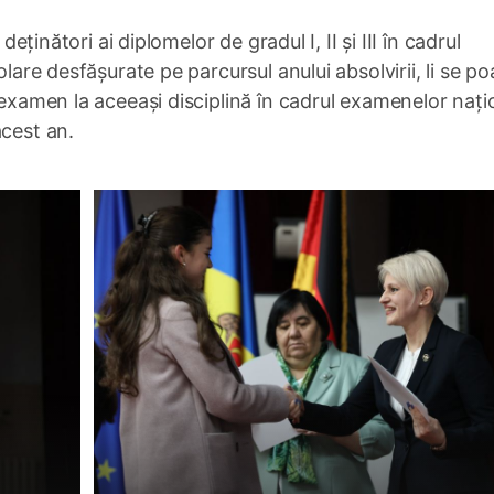
deținători ai diplomelor de gradul I, II și III în cadrul
olare desfășurate pe parcursul anului absolvirii, li se po
 examen la aceeași disciplină în cadrul examenelor nați
acest an.