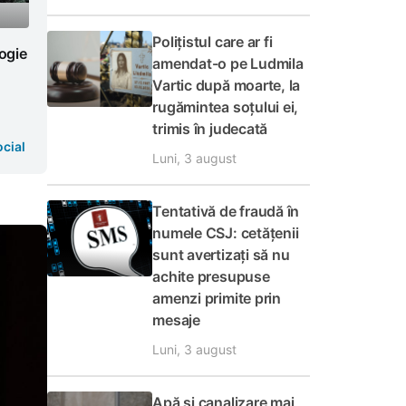
Polițistul care ar fi
logie
amendat-o pe Ludmila
Vartic după moarte, la
rugămintea soțului ei,
trimis în judecată
cial
Luni, 3 august
Tentativă de fraudă în
numele CSJ: cetățenii
sunt avertizați să nu
achite presupuse
amenzi primite prin
mesaje
Luni, 3 august
Apă și canalizare mai