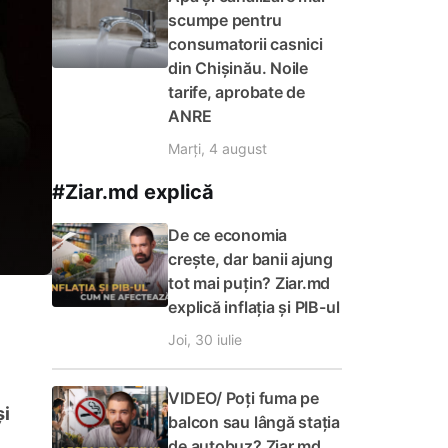
scumpe pentru
consumatorii casnici
din Chișinău. Noile
tarife, aprobate de
ANRE
Marți, 4 august
#Ziar.md explică
De ce economia
crește, dar banii ajung
tot mai puțin? Ziar.md
explică inflația și PIB-ul
Joi, 30 iulie
VIDEO/ Poți fuma pe
și
balcon sau lângă stația
de autobuz? Ziar.md