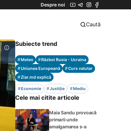
Despre noi
Caută
Subiecte trend
#
#
Meteo
Război Rusia - Ucraina
#
#
Uniunea Europeană
Curs valutar
#
Ziar.md explică
#
#
#
Economie
Justiție
Mediu
Cele mai citite articole
Maia Sandu provoacă
primarii unde
amalgamarea s-a