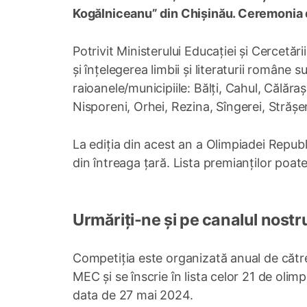
Kogălniceanu” din Chișinău. Ceremonia d
Potrivit Ministerului Educației și Cercetă
și înțelegerea limbii și literaturii române s
raioanele/municipiile: Bălți, Cahul, Călărași
Nisporeni, Orhei, Rezina, Sîngerei, Strășe
La ediția din acest an a Olimpiadei Republ
din întreaga țară. Lista premianților poat
Urmăriți-ne și pe canalul nostr
Competiția este organizată anual de către
MEC și se înscrie în lista celor 21 de oli
data de 27 mai 2024.