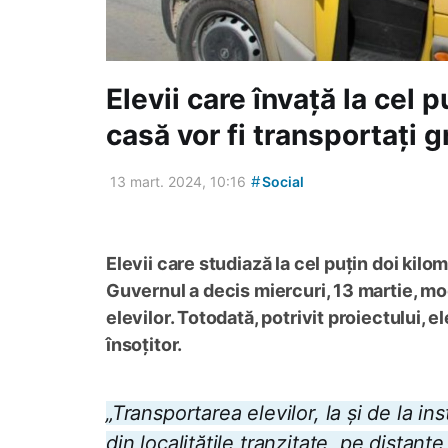
Elevii care învață la cel p
casă vor fi transportați gr
#
13 mart. 2024, 10:16
Social
Elevii care studiază la cel puțin doi kilom
Guvernul a decis miercuri, 13 martie, mo
elevilor. Totodată, potrivit proiectului, e
însoțitor.
„Transportarea elevilor, la și de la ins
din localitățile tranzitate, pe dista