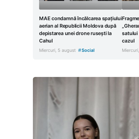
Fragmen
MAE condamnă încălcarea spațiului
„Gheran
aerian al Republicii Moldova după
satului
depistarea unei drone rusești la
cazul
Cahul
#
Miercuri
Miercuri, 5 august
Social