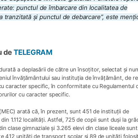
erate: punctul de îmbarcare din localitatea de
ea tranzitată și punctul de debarcare”, este menți
u de
TELEGRAM
 durată a deplasării de către un însoțitor, selectat și nu
eniul învățământului sau instituția de învățământ, de re
cu caracter specific, în conformitate cu Regulamentul 
porurilor cu caracter specific.
 (MEC) arată că, în prezent, sunt 451 de instituții de
in 1.112 localități. Astfel, 725 de copii sunt duși la grăd
din clase gimnaziale și 3.265 elevi din clase liceale sunt
ate 412 unități de transport școlar și 89 de unități folosi