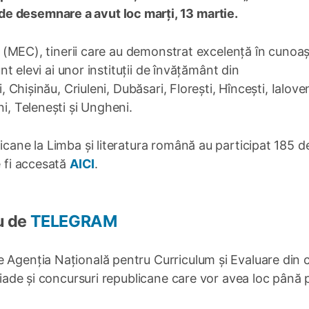
e desemnare a avut loc marți, 13 martie.
rii (MEC), tinerii care au demonstrat excelență în cunoa
unt elevi ai unor instituții de învățământ din
, Chișinău, Criuleni, Dubăsari, Florești, Hîncești, Ialoven
ni, Telenești și Ungheni.
icane la Limba și literatura română au participat 185 de
e fi accesată
AICI
.
u de
TELEGRAM
 Agenția Națională pentru Curriculum și Evaluare din 
mpiade și concursuri republicane care vor avea loc până 