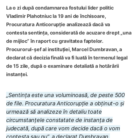
La o zi după condamnarea fostului lider politic
Vladimir Plahotniuc la 19 ani de închisoare,
Procuratura Anticorupție analizează dacă va
contesta sentința, considerată de acuzare drept „una
de mijloc” în raport cu gravitatea faptelor.
Procurorul-șef al instituției, Marcel Dumbravan, a
declarat că decizia finală va fi luată în termenul legal
de 15 zile, după o examinare detaliată a hotărârii
instanței.
„Sentința este una voluminoasă, de peste 500
de file. Procuratura Anticorupție a obținut-o și
urmează să analizeze în detaliu toate
circumstanțele constatate de instanța de
judecată, după care vom decide dacă o vom
contesta sau nu”, a declarat Dumbravan.