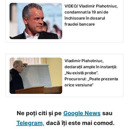
VIDEO/ Vladimir Plahotniuc,
condamnat la 19 ani de
închisoare în dosarul
fraudei bancare
Vladimir Plahotniuc,
declarații ample în instanță:
„Nu există probe”.
Procurorul: „Poate prezenta
orice versiune”
Ne poți citi și pe
Google News
sau
Telegram,
dacă îți este mai comod.