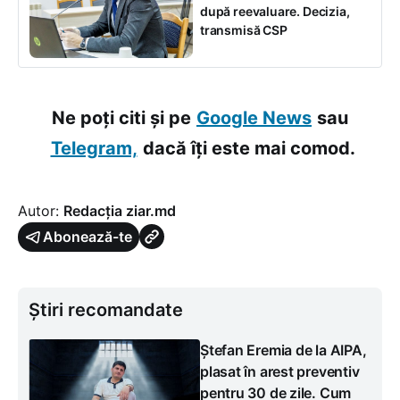
după reevaluare. Decizia,
transmisă CSP
Ne poți citi și pe
Google News
sau
Telegram,
dacă îți este mai comod.
Autor:
Redacția ziar.md
Abonează-te
Știri recomandate
Ștefan Eremia de la AIPA,
plasat în arest preventiv
pentru 30 de zile. Cum