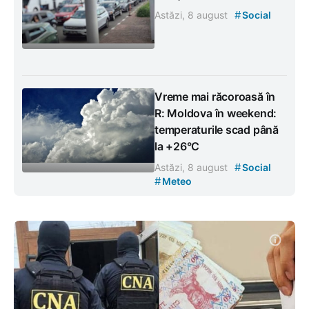
#
Astăzi, 8 august
Social
Vreme mai răcoroasă în
R: Moldova în weekend:
temperaturile scad până
la +26°C
#
Astăzi, 8 august
Social
#
Meteo