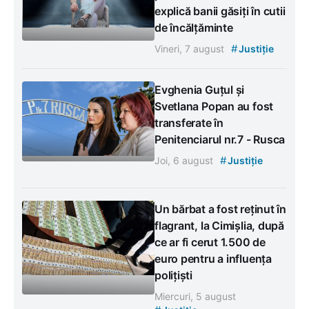
explică banii găsiți în cutii
de încălțăminte
#
Vineri, 7 august
Justiție
Evghenia Guțul și
Svetlana Popan au fost
transferate în
Penitenciarul nr.7 - Rusca
#
Joi, 6 august
Justiție
Un bărbat a fost reținut în
flagrant, la Cimișlia, după
ce ar fi cerut 1.500 de
euro pentru a influența
polițiști
Miercuri, 5 august