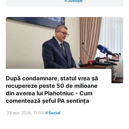
#
Justiție
După condamnare, statul vrea să
recupereze peste 50 de milioane
din averea lui Plahotniuc - Cum
comentează șeful PA sentința
#
23 apr. 2026, 11:05
Social