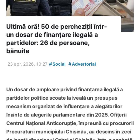
Ultimă oră! 50 de percheziții într-
un dosar de finanțare ilegală a
partidelor: 26 de persoane,
bănuite
#
#
23 apr. 2026, 10:27
Social
Advertorial
Un dosar de amploare privind finanțarea ilegală a
partidelor politice scoate la iveală un presupus
mecanism organizat de influențare a alegătorilor
înainte de alegerile parlamentare din 2025. Ofițerii
Centrul Național Anticorupție, împreună cu procurorii
Procuraturii municipiului Chișinău, au descins în zeci
de locații din raionul Orhei și Chișinău, într-o anchetă