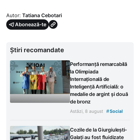
Autor:
Tatiana Cebotari
Abonează-te
Știri recomandate
Performanță remarcabilă
la Olimpiada
Internațională de
Inteligență Artificială: o
medalie de argint și două
de bronz
#
Astăzi, 8 august
Social
Cozile de la Giurgiulești-
Galați au fost fluidizate