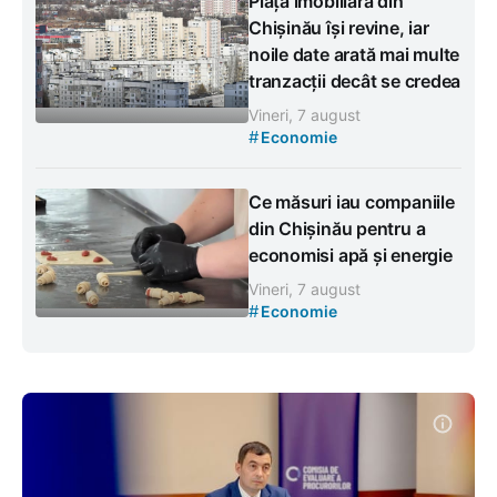
Piața imobiliară din
Chișinău își revine, iar
noile date arată mai multe
tranzacții decât se credea
Vineri, 7 august
#
Economie
Ce măsuri iau companiile
din Chișinău pentru a
economisi apă și energie
Vineri, 7 august
#
Economie