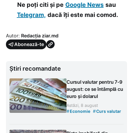
Ne poți citi și pe
Google News
sau
Telegram,
dacă îți este mai comod.
Autor:
Redacția ziar.md
Abonează-te
Știri recomandate
Cursul valutar pentru 7-9
august: ce se întâmplă cu
euro și dolarul
Astăzi, 8 august
#
#
Economie
Curs valutar