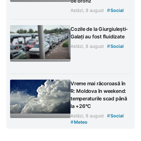
de bronz
#
Astăzi, 8 august
Social
Cozile de la Giurgiulești-
Galați au fost fluidizate
#
Astăzi, 8 august
Social
Vreme mai răcoroasă în
R: Moldova în weekend:
temperaturile scad până
la +26°C
#
Astăzi, 8 august
Social
#
Meteo