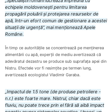
„Specialiștii români lucrează împreună cu
echipele moldovenești pentru limitarea
propagării poluării și protejarea resurselor de
apă, într-un efort comun de gestionare a acestei
situații de urgență”, mai menționează Apele
Române.
În timp ce autoritățile se concentrează pe menținerea
alimentării cu apă, experții de mediu avertizează că
adevăratul dezastru se produce sub suprafața apei din
Nistru. Efectele vor fi resimțite pe termen lung,
avertizează ecologistul Vladimir Garaba.
„Impactul de 1.5 tone (de produse petroliere -
n.r.) este foarte mare. Nistrul, chiar dacă este
fluviu, nu poate trece prin el fără să aibă impact
negativ asupra sistemelor acvatice. Uneori, un