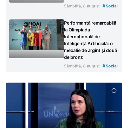
#
Sâmbătă, 8 august
Social
Performanță remarcabilă
la Olimpiada
Internațională de
Inteligență Artificială: o
medalie de argint și două
de bronz
#
Sâmbătă, 8 august
Social