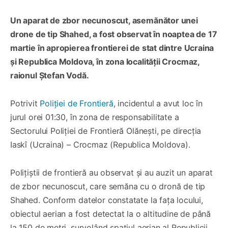
Un aparat de zbor necunoscut, asemănător unei
drone de tip Shahed, a fost observat în noaptea de 17
martie în apropierea frontierei de stat dintre Ucraina
și Republica Moldova, în zona localității Crocmaz,
raionul Ștefan Vodă.
Potrivit
Poliției de Frontieră
, incidentul a avut loc în
jurul orei 01:30, în zona de responsabilitate a
Sectorului Poliției de Frontieră Olănești, pe direcția
Iaskî (Ucraina) – Crocmaz (Republica Moldova).
Polițiștii de frontieră au observat și au auzit un aparat
de zbor necunoscut, care semăna cu o dronă de tip
Shahed. Conform datelor constatate la fața locului,
obiectul aerian a fost detectat la o altitudine de până
la 150 de metri, survolând spațiul aerian al Republicii