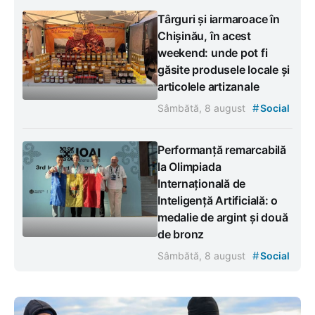
Târguri și iarmaroace în
Chișinău, în acest
weekend: unde pot fi
găsite produsele locale și
articolele artizanale
#
Sâmbătă, 8 august
Social
Performanță remarcabilă
la Olimpiada
Internațională de
Inteligență Artificială: o
medalie de argint și două
de bronz
#
Sâmbătă, 8 august
Social