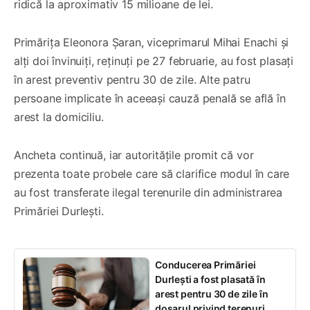
ridică la aproximativ 15 milioane de lei.
Primărița Eleonora Șaran, viceprimarul Mihai Enachi și
alți doi învinuiți, reținuți pe 27 februarie, au fost plasați
în arest preventiv pentru 30 de zile. Alte patru
persoane implicate în aceeași cauză penală se află în
arest la domiciliu.
Ancheta continuă, iar autoritățile promit că vor
prezenta toate probele care să clarifice modul în care
au fost transferate ilegal terenurile din administrarea
Primăriei Durlești.
Conducerea Primăriei
Durlești a fost plasată în
arest pentru 30 de zile în
dosarul privind terenuri