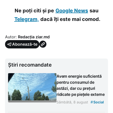
Ne poți citi și pe
Google News
sau
Telegram,
dacă îți este mai comod.
Autor:
Redacția ziar.md
Abonează-te
Știri recomandate
Avem energie suficientă
pentru consumul de
astăzi, dar cu prețuri
ridicate pe piețele externe
#
Sâmbătă, 8 august
Social