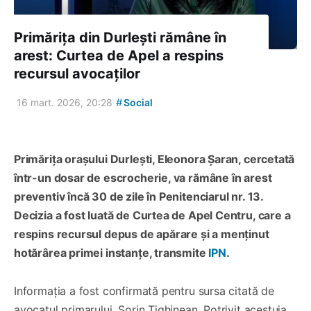
Primărița din Durlești rămâne în
arest: Curtea de Apel a respins
recursul avocaților
#
16 mart. 2026, 20:28
Social
Primărița orașului Durlești, Eleonora Șaran, cercetată
într-un dosar de escrocherie, va rămâne în arest
preventiv încă 30 de zile în Penitenciarul nr. 13.
Decizia a fost luată de Curtea de Apel Centru, care a
respins recursul depus de apărare și a menținut
hotărârea primei instanțe, transmite
IPN
.
Informația a fost confirmată pentru sursa citată de
avocatul primarului, Sorin Tighinean. Potrivit acestuia,