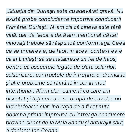
„Situația din Durlești este cu adevărat gravă. Nu
există probe concludente împotriva conducerii
Primăriei Durlești. N-am zis că cineva este fără
vină, dar de fiecare dată am menționat că cei
vinovați trebuie să răspundă conform legii. Ceea
ce se urmărește, de fapt, în acest context este
ca în Durlești să se instaureze un fel de haos,
pentru că aspectele legate de plata salariilor,
salubrizare, contractele de întreținere, drumurile
și alte probleme să rămână în aer în mod
intenționat. Afirm clar: oamenii cu care am
discutat și toți cei care se ocupă de caz dau un
indiciu foarte clar: indicația de a fi reținută
doamna primar împreună cu întreaga conducere
provine direct de la Maia Sandu și anturajul său”,
a declarat Ion Ceban.