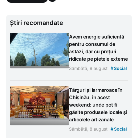
Știri recomandate
Avem energie suficientă
pentru consumul de
astăzi, dar cu prețuri
ridicate pe piețele externe
#
Sâmbătă, 8 august
Social
Târguri și iarmaroace în
Chișinău, în acest
weekend: unde pot fi
găsite produsele locale și
articolele artizanale
#
Sâmbătă, 8 august
Social