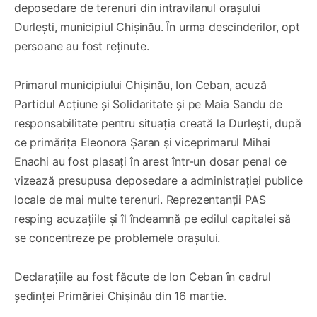
deposedare de terenuri din intravilanul orașului
Durlești, municipiul Chișinău. În urma descinderilor, opt
persoane au fost reținute.
Primarul municipiului Chișinău, Ion Ceban, acuză
Partidul Acțiune și Solidaritate și pe Maia Sandu de
responsabilitate pentru situația creată la Durlești, după
ce primărița Eleonora Șaran și viceprimarul Mihai
Enachi au fost plasați în arest într-un dosar penal ce
vizează presupusa deposedare a administrației publice
locale de mai multe terenuri. Reprezentanții PAS
resping acuzațiile și îl îndeamnă pe edilul capitalei să
se concentreze pe problemele orașului.
Declarațiile au fost făcute de Ion Ceban în cadrul
ședinței Primăriei Chișinău din 16 martie.