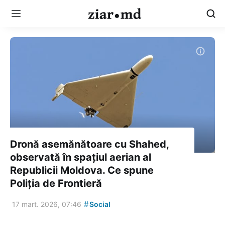
Dronă asemănătoare cu Shahed,
observată în spațiul aerian al
Republicii Moldova. Ce spune
Poliția de Frontieră
#
17 mart. 2026, 07:46
Social