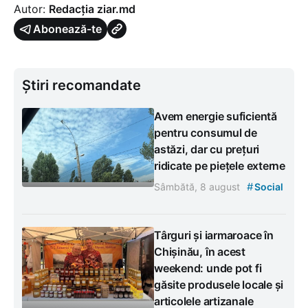
Autor:
Redacția ziar.md
Abonează-te
Știri recomandate
Avem energie suficientă
pentru consumul de
astăzi, dar cu prețuri
ridicate pe piețele externe
#
Sâmbătă, 8 august
Social
Târguri și iarmaroace în
Chișinău, în acest
weekend: unde pot fi
găsite produsele locale și
articolele artizanale