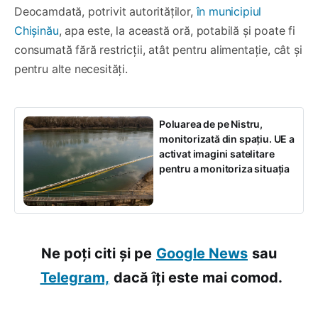
Deocamdată, potrivit autorităților,
în municipiul
Chișinău
, apa este, la această oră, potabilă și poate fi
consumată fără restricții, atât pentru alimentație, cât și
pentru alte necesități.
Poluarea de pe Nistru,
monitorizată din spațiu. UE a
activat imagini satelitare
pentru a monitoriza situația
Ne poți citi și pe
Google News
sau
Telegram,
dacă îți este mai comod.