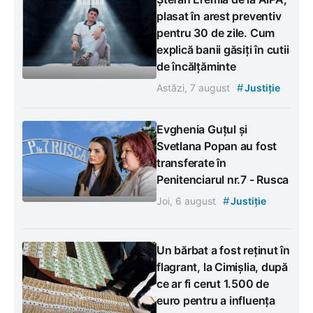
plasat în arest preventiv
pentru 30 de zile. Cum
explică banii găsiți în cutii
de încălțăminte
#
Astăzi, 7 august
Justiție
Evghenia Guțul și
Svetlana Popan au fost
transferate în
Penitenciarul nr.7 - Rusca
#
Joi, 6 august
Justiție
Un bărbat a fost reținut în
flagrant, la Cimișlia, după
ce ar fi cerut 1.500 de
euro pentru a influența