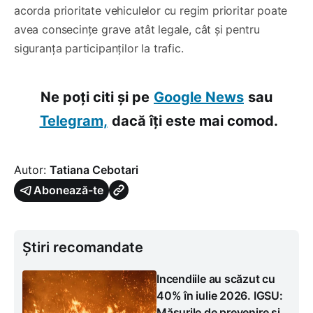
acorda prioritate vehiculelor cu regim prioritar poate
avea consecințe grave atât legale, cât și pentru
siguranța participanților la trafic.
Ne poți citi și pe
Google News
sau
Telegram,
dacă îți este mai comod.
Autor:
Tatiana Cebotari
Abonează-te
Știri recomandate
Incendiile au scăzut cu
40% în iulie 2026. IGSU:
Măsurile de prevenire și