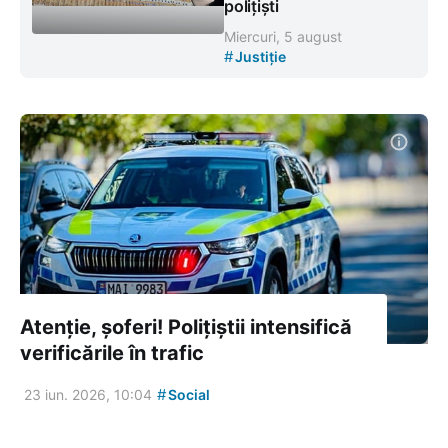
polițiști
Miercuri, 5 august
#
Justiție
Atenție, șoferi! Polițiștii intensifică
verificările în trafic
#
23 iun. 2026, 10:04
Social