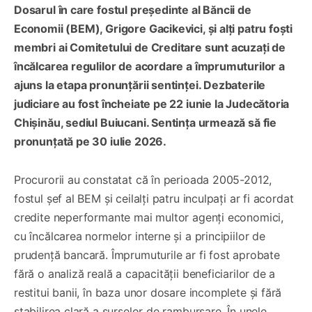
Dosarul în care fostul președinte al Băncii de
Economii (BEM), Grigore Gacikevici, și alți patru foști
membri ai Comitetului de Creditare sunt acuzați de
încălcarea regulilor de acordare a împrumuturilor a
ajuns la etapa pronunțării sentinței. Dezbaterile
judiciare au fost încheiate pe 22 iunie la Judecătoria
Chișinău, sediul Buiucani. Sentința urmează să fie
pronunțată pe 30 iulie 2026.
Procurorii au constatat că în perioada 2005-2012,
fostul șef al BEM și ceilalți patru inculpați ar fi acordat
credite neperformante mai multor agenți economici,
cu încălcarea normelor interne și a principiilor de
prudență bancară. Împrumuturile ar fi fost aprobate
fără o analiză reală a capacității beneficiarilor de a
restitui banii, în baza unor dosare incomplete și fără
stabilirea clară a surselor de rambursare. În unele