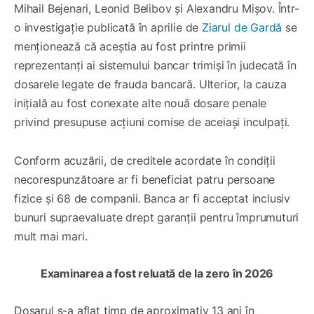
Mihail Bejenari, Leonid Belibov și Alexandru Mișov. Într-
o investigație publicată în aprilie de
Ziarul de Gardă
se
menționează că aceștia au fost printre primii
reprezentanți ai sistemului bancar trimiși în judecată în
dosarele legate de frauda bancară. Ulterior, la cauza
inițială au fost conexate alte nouă dosare penale
privind presupuse acțiuni comise de aceiași inculpați.
Conform acuzării, de creditele acordate în condiții
necorespunzătoare ar fi beneficiat patru persoane
fizice și 68 de companii. Banca ar fi acceptat inclusiv
bunuri supraevaluate drept garanții pentru împrumuturi
mult mai mari.
Examinarea a fost reluată de la zero în 2026
Dosarul s-a aflat timp de aproximativ 13 ani în