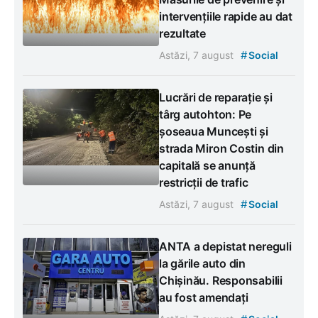
intervențiile rapide au dat
rezultate
#
Astăzi, 7 august
Social
Lucrări de reparație și
târg autohton: Pe
șoseaua Muncești și
strada Miron Costin din
capitală se anunță
restricții de trafic
#
Astăzi, 7 august
Social
ANTA a depistat nereguli
la gările auto din
Chișinău. Responsabilii
au fost amendați